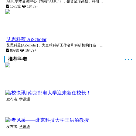
AEIC学术交流中心（简称“AEIC”），整合全球高校、科研院所及学术机构等专业学术资源，以“忠于学术，服务学者”为理念，致力于科技信息传播、学者科研交流、社会热点深剖等与学术相关交流活动，打造国际学
1573篇
184万+
艾思科蓝 AiScholar
艾思科蓝(AiScholar)，为全球科研工作者和科研机构打造一站式科研学术服务数字化和智能化平台，链接全球高校、科研院所及学术机构的优质学术资源，实现科研学术创新成果的输出、传播与转化。
809篇
164万+
推荐学者
●
●
●
高校快讯| 南京邮电大学迎来新任校长！
发布者:
学讯通
学者风采——北京科技大学王洪泊教授
发布者:
学讯通