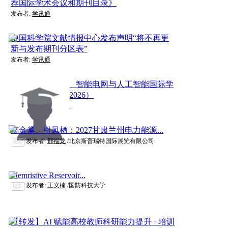
荐国际学术会议和期刊目录》
发布者:
学讯通
中国科学院文献情报中心发布声明“将不再更
新与发布期刊分区表”
发布者:
学讯通
第二届电力系统、智能电网与人工智能国际学
术会议（PSGAI 2026）
发布者:
RDLink研发家
筑金巢、引凤栖：2027甘肃兰州电力能源...
发布者:
邢福龙
/北京斯普瑞特国际展览有限公司
论文
Memristive Reservoir...
发布者:
王义楠
/国防科技大学
论文
【转发】AI 赋能高校教师科研能力提升 · 培训