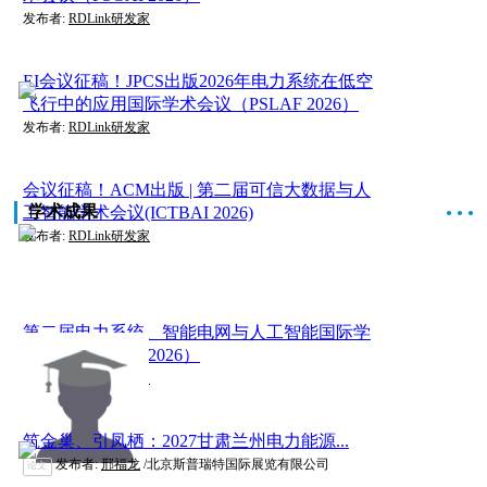
发布者:
RDLink研发家
EI会议征稿！JPCS出版2026年电力系统在低空
飞行中的应用国际学术会议（PSLAF 2026）
发布者:
RDLink研发家
会议征稿！ACM出版 | 第二届可信大数据与人
学术成果
工智能学术会议(ICTBAI 2026)
●
●
●
发布者:
RDLink研发家
第二届电力系统、智能电网与人工智能国际学
术会议（PSGAI 2026）
发布者:
RDLink研发家
筑金巢、引凤栖：2027甘肃兰州电力能源...
发布者:
邢福龙
/北京斯普瑞特国际展览有限公司
论文