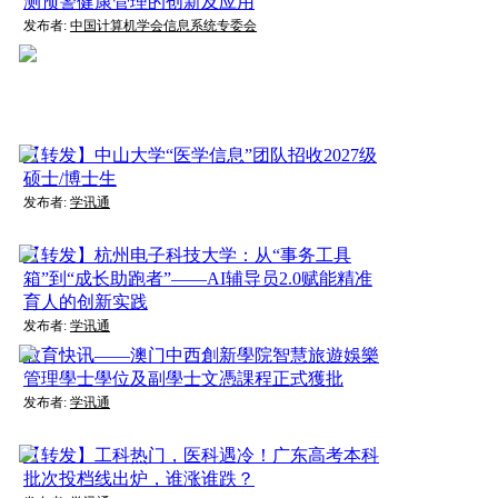
测预警健康管理的创新及应用
发布者:
中国计算机学会信息系统专委会
【转发】中山大学“医学信息”团队招收2027级
硕士/博士生
发布者:
学讯通
【转发】杭州电子科技大学：从“事务工具
箱”到“成长助跑者”——AI辅导员2.0赋能精准
育人的创新实践
发布者:
学讯通
教育快讯——澳门中西創新學院智慧旅遊娛樂
管理學士學位及副學士文憑課程正式獲批
发布者:
学讯通
【转发】工科热门，医科遇冷！广东高考本科
批次投档线出炉，谁涨谁跌？