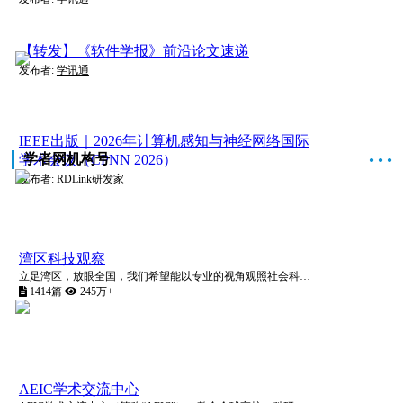
【转发】《软件学报》前沿论文速递
发布者:
学讯通
IEEE出版｜2026年计算机感知与神经网络国际
学者网机构号
学术会议（CPNN 2026）
●
●
●
发布者:
RDLink研发家
湾区科技观察
立足湾区，放眼全国，我们希望能以专业的视角观照社会科技发展前沿，以切中肯綮的见解为湾区科技创新做出自己的贡献，为湾区科技工作者、湾区科创企业、湾区科技发展趋势，注入磅礴不息的生机与活力。
1414篇
245万+
AEIC学术交流中心