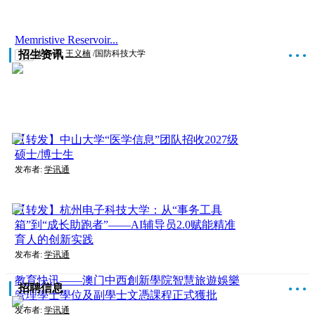
Memristive Reservoir...
招生资讯
发布者:
王义楠
/国防科技大学
论文
●
●
●
【转发】中山大学“医学信息”团队招收2027级
硕士/博士生
发布者:
学讯通
【转发】杭州电子科技大学：从“事务工具
箱”到“成长助跑者”——AI辅导员2.0赋能精准
育人的创新实践
发布者:
学讯通
教育快讯——澳门中西創新學院智慧旅遊娛樂
招聘信息
●
●
●
管理學士學位及副學士文憑課程正式獲批
发布者:
学讯通