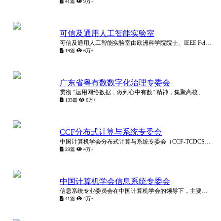
41篇
9万+
可信及通用人工智能实验室
可信及通用人工智能实验室由欧洲科学院院士、IEEE Fellow，西湖大学人工智能讲席教授金耀初领导成立。实验室致力于应用驱动的可信人工智能研究，以及采用演化发育方法探索实现通用人工智智能的新途径。
19篇
6万+
广东省粤有数数字化治理专委会
贯彻 “运用网络数据，做到心中有数” 精神，集聚高校、智库、业界和政界研究型人才，提供公共决策咨询、数学模型研制、课题研究、榜单发布、活动举办、书籍出版等公益服务。多位国际知名学者、院士担任首席顾问。
133篇
6万+
CCF分布式计算与系统专委会
中国计算机学会分布式计算与系统专委会（CCF-TCDCS）致力于组织和团结分布式计算、分布式系统、分布式泛在网络等专业领域人才，加强学术交流、拓展研发思路、推进我国新一代分布式计算与服务技术研究。
29篇
4万+
中国计算机学会信息系统专委会
信息系统专业委员会在中国计算机学会的领导下，主要开展信息系统领域的学会工作，促进和组织信息系统学术和技术交流，研究信息系统技术的发展策略及应用推广，推动本学科领域的建设和发展。
41篇
4万+