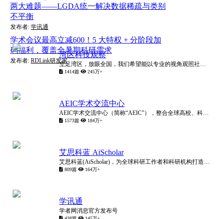
两大难题——LGDA统一解决数据稀疏与类别
不平衡
发布者:
学讯通
学术会议最高立减600！5 大特权 + 分阶段加
码福利，覆盖全暑期科研需求
湾区科技观察
发布者:
RDLink研发家
立足湾区，放眼全国，我们希望能以专业的视角观照社会科技发展前沿，以切中肯綮的见解为湾区科技创新做出自己的贡献，为湾区科技工作者、湾区科创企业、湾区科技发展趋势，注入磅礴不息的生机与活力。
1414篇
245万+
AEIC学术交流中心
AEIC学术交流中心（简称“AEIC”），整合全球高校、科研院所及学术机构等专业学术资源，以“忠于学术，服务学者”为理念，致力于科技信息传播、学者科研交流、社会热点深剖等与学术相关交流活动，打造国际学
1573篇
184万+
艾思科蓝 AiScholar
艾思科蓝(AiScholar)，为全球科研工作者和科研机构打造一站式科研学术服务数字化和智能化平台，链接全球高校、科研院所及学术机构的优质学术资源，实现科研学术创新成果的输出、传播与转化。
809篇
164万+
学讯通
学者网消息官方发布号
438篇
145万+