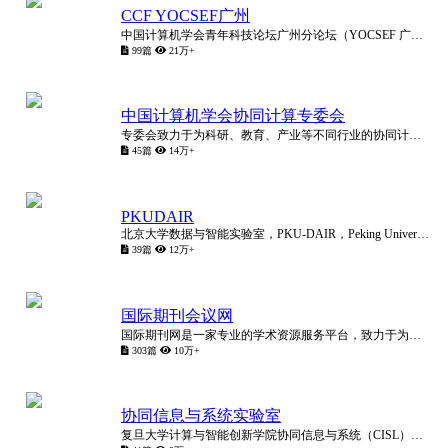
CCF YOCSEF广州
中国计算机学会青年科技论坛广州分论坛（YOCSEF 广州）成立于2003年，创始主席为汤庸教授。YOCSEF 广州秉承“承担社会责任，提升成员能力”的宗旨，致力于推动广州在信息领域的高质量发展。
99篇
21万+
中国计算机学会协同计算专委会
专委会致力于为科研、教育、产业等不同行业的协同计算专业人士搭建学术交流平台，搭建科研和产业交流的平台，吸引企业参与并加速协同计算理论和技术产业化进程，沟通国内外学术合作渠道，提供人才培养的交互平台。
45篇
14万+
PKUDAIR
北京大学数据与智能实验室，PKU-DAIR，Peking University Data And Intelligence Research Lab，负责人为北京大学计算机学院崔斌教授。
39篇
12万+
国际期刊会议网
国际期刊网是一家专业的学术资源服务平台，致力于为全球学者提供高质量的学术期刊、会议和专著资源，促进学术交流与合作。
303篇
10万+
协同信息与系统实验室
复旦大学计算与智能创新学院协同信息与系统（CISL）实验室；复旦大学社会计算研究中心