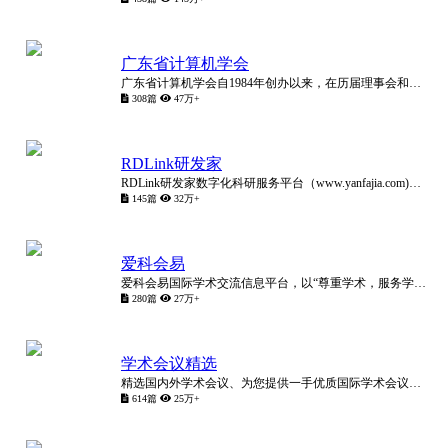
广东省计算机学会
广东省计算机学会自1984年创办以来，在历届理事会和广大会员的大力支持和积极参与的推动下，发展瞩目。学会是在广东省科学技术协会领导下的计算机技术工作者的群众性学术团体，业务上接受中国计算机学会的指导。
308篇
47万+
RDLink研发家
RDLink研发家数字化科研服务平台（www.yanfajia.com)，致力于为科研人员提供优质的学术资源和支持。
145篇
32万+
爱科会易
爱科会易国际学术交流信息平台，以“尊重学术，服务学者为服务理念，致力于在学术交流、科研服务、科研教育等领域为全球科技工作者提供一站式信息服务。
280篇
27万+
学术会议精选
精选国内外学术会议、为您提供一手优质国际学术会议最新资讯。我们以学术会议、学术论文为核心，为学术交流提供高价值服务。
614篇
25万+