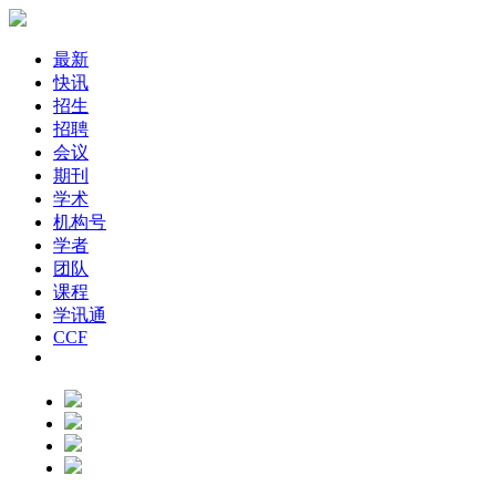
最新
快讯
招生
招聘
会议
期刊
学术
机构号
学者
团队
课程
学讯通
CCF