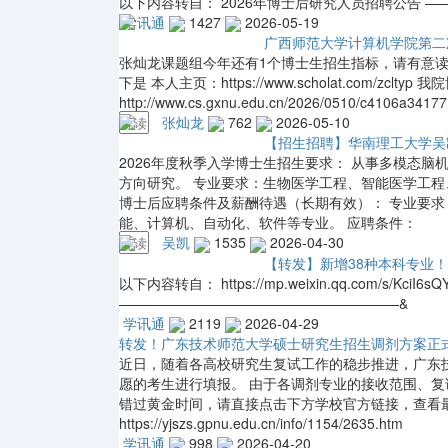
以下内容转自： 2026年博士后研究人员招聘公告 
学讯通
1427
2026-05-19
广西师范大学计算机学院第二次
张灿龙课题组今年还有1个博士生招生指标，请有意读博的朋友
下是 本人主页：https://www.scholat.com/zclt
http://www.cs.gxnu.edu.cn/2026/0510/c4106a3417
张灿龙
762
2026-05-10
荐读
【招生招聘】华南理工大学吴凯
2026年度秋季入学博士生招生要求： 从事多模态脑机
方向研究。 专业要求：生物医学工程、智能医学工
博士后应聘条件及薪酬待遇（长期有效）： 专业要
能、计算机、自动化、软件等专业。 应聘条件：
吴凯
1535
2026-04-30
荐读
【转发】新增38种本科专业
以下内容转自： https://mp.weixin.qq.com/s/KciI6s
————————————————————&
学讯通
2119
2026-04-29
转发！广东技术师范大学硕士研究生招生调剂方案正
近日，随着各高校研究生复试工作的稳步推进，广东
愿的考生进行填报。 由于各调剂专业的接收范围、
错过黄金时间，请直接点击下方学校官方链接，查看
https://yjszs.gpnu.edu.cn/info/1154/2635.htm
学讯通
998
2026-04-20