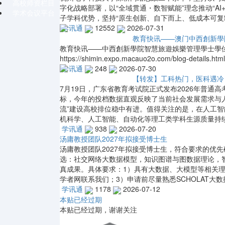
高校师资栏目
字化战略部署，以“全域贯通・数智赋能”理念推动“AI
学术会议平台
子学科优势，坚持“原生创新、自下而上、低成本可复
学讯通
12552
2026-07-31
教育快讯——澳门中西創新學
教育快讯——中西創新學院智慧旅遊娛樂管理學士學
https://shimin.expo.macauo2o.com/blog-details.h
学讯通
248
2026-07-30
【转发】工科热门，医科遇冷
7月19日，广东省教育考试院正式发布2026年普
标，今年的投档数据直观反映了当前社会发展需求与人
流”建设高校排位稳中有进。值得关注的是，在人工
机科学、人工智能、自动化等理工类学科生源质量持
学讯通
938
2026-07-20
汤庸教授团队2027年拟接受博士生
汤庸教授团队2027年拟接受博士生，符合要求的优
选：社交网络大数据模型，知识图谱与图数据理论，
真成果。具体要求：1）具有大数据、大模型等相关
学者网联系我们；3）申请前尽量熟悉SCHOLAT大数
学讯通
1178
2026-07-12
本贴已经过期
本贴已经过期，谢谢关注