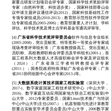
家重点研发计划项目会评专家，国家科学技术奖励评审
专家（自然科学奖、科技进步奖），国家科技部香山会
议申请主题评议通信评议(2012)，国家科技基础性工作
专项专家组成员(2010-2013)；教育部示范性软件学院评
估专家组成员(2003-2006)；教育部重要人才计划、学科
评估、科学技术奖及博士点学科基金等通讯评审等。
[4]
广东省科学技术奖评审委员会
软件与信息专业组长
(2005-2008)，突出贡献奖、特等奖和一等奖会评专家或
现场考查评审组长等；广东省教授级高工、突出贡献人
员职称、高校教师职称会评委员及学科组长(2001-)，首
届工程系列大数据人才高级职称会评专家及评议组长
（2024）；广东省珠江学者特聘教授会评专家
(2011-）；国务院政府特殊津贴广东省会评专家；广东
省2011协同创新中心会评专家(2013-)等。
[5]
大数据系统计算技术国家工程实验室
（深圳大学，
2017-)、数字家庭国家工程技术研究中心（中山大学，
2016)、数字家庭互动应用国家地方联合工程实验室(中
山大学，2012)专家委委员；国家Linux技术推广与培训
中心(中山大学)主任(2007-）；机器智能与先进计算教育
部重点实验室学术委员会委员(中山大学，2006数字家