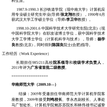
科生涯。
1987.9-1990.3 长沙铁道学院（现中南大学）计算机应
用专业硕士研究生毕业(导师:
张龙翔
教授），1990年6月
获武汉大学工学硕士学位（导师
:李卫华
教授）。
1998.10-2001.6 中国科学技术大学研究生院(北京)（现
中国科学院大学）在职攻读博士学位，获中国科学技术
杨学
大学工学博士学位（计算机科学与技术），导师：
良
教授(北京)，同时得到
陈国良
院士(合肥)指导。
工作经历（Work Experience）
长期担任985/211高校
院系领导
和
校级学术负责人
，
2011年评为
广东省首批二级教授
。
=================
华南师范大学（2009.10—）
结缘：
2005
年受邀担任华南师范大学计算机学院客
刘鸣校长
座教授，2009
年接受
、李永杰副校长、人事处
马广智处长、计算机学院鲍苏苏院长和
林伟雄书记诚挚