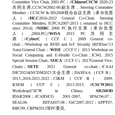
Committee Vice Chair, 2001-PC；//
ChineseCSCW
2020-23
共同主席,CCSCW2002-06副主席，Steering Committee
Member；CCSCW & IIN2008联合会议主席（承办负责
人）//
HCC
2016-2022 General Co-Chair, Steering
Committee Member, ICPCA2007-2013 ( renamed to HCC
since 2014); //
NDBC
2006
PC执行主席（承办负责
人）,2004-PC;//
WISA
2015 PC共同主
席；//
CyberC
（CCF C）2009 General co-
chair；/Workshop on RFID and IoT Security (RFIDsec'13
Asia) General Chair；/
WISE
（CCF C）2013 Workshop on
Social Computing and E-Health Co-Chair；ICWL 2015
Special Session Chair; /
SOCA
（CCF C）2017
General Vice-
SETE
2021 General co-chair；/CAAI
Chairs；/
DIC2023&NCDM2023大会主席；
DASFAA（CCF B）
2013,,2016,2021,2022；CIKM（CCF B） 2009,
CSCW2011
KSEM（CCF C）2013-2015, //
SIGMOD
Workshop(CSCW in China),
IDAR2008；//CAID/CG 2001-2007, SPAC06,07；
SEAL06, ISITAE07,08；GrC2007,2012；APPT07,
RBC09, CBPM2012等PC委员。