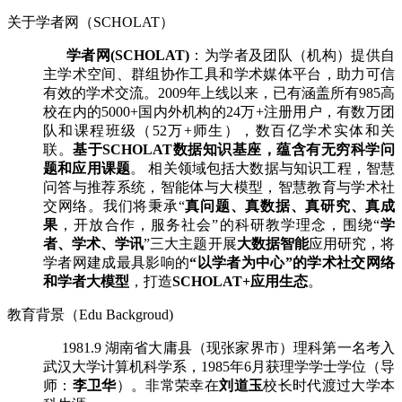
关于学者网（SCHOLAT）
学者网(SCHOLAT)
：为学者及团队（机构）提供自
主学术空间、群组协作工具和学术媒体平台，助力可信
有效的学术交流。2009年上线以来，已有涵盖所有985高
校在内的5000+国内外机构的24万+注册用户，有数万团
队和课程班级（52万+师生），数百亿学术实体和关
联。
基于SCHOLAT数据知识基座，蕴含有无穷科学问
题和应用课题
。 相关领域包括大数据与知识工程，智慧
问答与推荐系统，智能体与大模型，智慧教育与学术社
交网络。我们将秉承“
真问题、真数据、真研究、真成
果
，开放合作，服务社会”的科研教学理念，围绕“
学
者、学术、学讯
”三大主题开展
大数据智能
应用研究，将
学者网建成最具影响的
“以学者为中心”的学术社交网络
和学者大模型
，打造
SCHOLAT+应用生态
。
教育背景（Edu Backgroud)
1981.9 湖南省大庸县（现张家界市）理科第一名考入
武汉大学计算机科学系，1985年6月获理学学士学位（导
师：
李卫华
）。非常荣幸在
刘道玉
校长时代渡过大学本