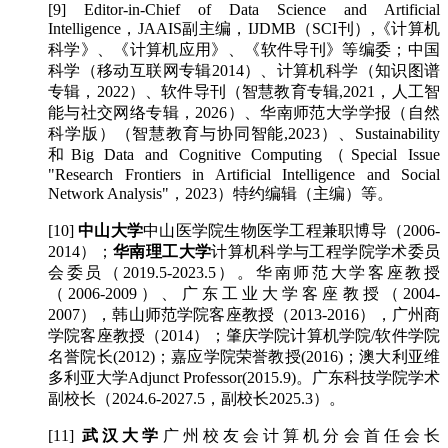
[9] Editor-in-Chief of Data Science and Artificial
Intelligence，JAAIS副主编，IJDMB（SCI刊）,《计算机
科学》、《计算机应用》、《软件导刊》等编委；中国
科学（移动互联网专辑2014）、计算机科学（知识图谱
专辑，2022）、软件导刊（智慧教育专辑,2021，人工智
能与社交网络专辑，2026）、华南师范大学学报（自然
科学版）（智慧教育与协同智能,2023）、Sustainability
和Big Data and Cognitive Computing（Special Issue
"Research Frontiers in Artificial Intelligence and Social
Network Analysis"，2023）特约编辑（主编）等。
[10]
中山大学
中山医学院生物医学工程兼职博导（2006-
2014）；
华南理工大学
计算机科学与工程学院学术委员
会委员（2019.5-2023.5）。华南师范大学客座教授
（2006-2009）、广东工业大学客座教授（2004-
2007），韩山师范学院客座教授（2013-2016），广州商
学院客座教授（2014）；肇庆学院计算机学院/软件学院
名誉院长(2012)；嘉应学院荣誉教授(2016)；澳大利亚维
多利亚大学Adjunct Professor(2015.9)。广东科技学院学术
副校长（2024.6-2027.5，副校长2025.3）。
[11]
武汉大学
广州校友会计算机分会首任会长