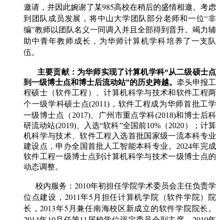
邀请，并因此婉谢了某985高校在稍后的盛情相邀
。考虑
到团队成员发展
，将
中山大学团队部分老师和一位
“非
编”教师以团队名义
一同
调入并且全部得到晋升
。竭力辅
助中青年教师成长，为华师计算机学科培养了一支队
伍。
主要贡献：为华师
实现了计算机学科“
从二级硕士点
到一级博士点和博士后流动站
”的历史跨越。
牵头申报工
程硕士（软件工程）、计算机科学与技术和软件工程两
首批工学
个一级学科硕士点(2011)，软件工程成为华师
一级博士点（
2017)、广州市重点学科(2018)和博士后科
研流动站(2019)、入选“软科”全国前10%（2020）；计算
机科学与技术、软件工程入选首批国家级一流本科专业
建设点，申办全国首批人工智能本科专业。2024年完成
软件工程一级博士点到计算机科学与技术一级博士点的
动态调整。
2010年初担任学院学术委员会主任负责学
校内服务：
位点建设
，
2011年5月担任计算机学院（软件学院）院
长
，
2013年5月
兼任
南海校区新成立的软件学院院长。
2014年10月任第11届校学位评定委员会副主席，2019年