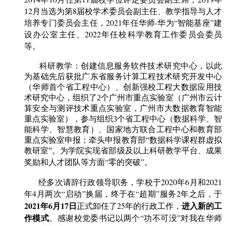
12月当选为第8届校学术委员会副主任、教学指导与人才
培养专门委员会主任，2021年任华师-华为“智能基座”建
设办公室主任、2022年任校科学教育工作委员会委员
等。
科研教学：
创建信息服务软件技术研究中心，以此
为基础先后获批广东省服务计算工程技术研究开发中心
（华师首个省工程中心）、创新强校工程大数据应用技
术研究中心，组织了2个广州市重点实验室（广州市云计
算安全与测评技术重点实验室，广州市大数据教育智能
重点实验室），参与组织3个省工程中心（数据科学、智
能科学、智慧教育）、国家地方联合工程中心和教育部
重点实验室申报；牵头申报教育部“数据科学课程群虚拟
教研室”。为
学院实现省部级及以上
科研教学平台、
成果
“零的突破”
奖励和人才团队等方面
。
经多次请辞行政领导职务，学校于2020年6月和2021
年4月
两次“启动”换届，终于在“超期”服务2年之后，于
2021年6月17日
进入新的工
正式卸任了25年的行政工作，
作模式
。感谢校党委书记以两个“功不可没”对我在华师