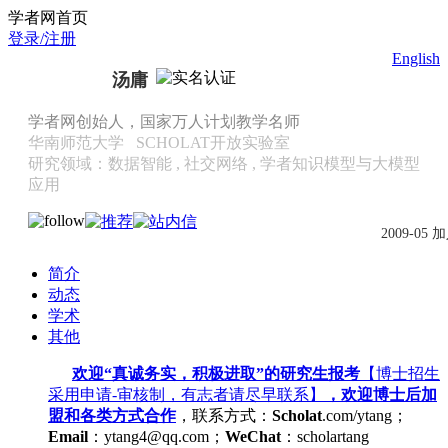
Scholat.com/ytang
学者网首页
登录/注册
English
汤庸
学者网创始人，国家万人计划教学名师
华南师范大学
SCHOLAT开放实验室
研究领域：数据智能 , 社交网络 , 学者知识模型与大模型
应用
2009-05 
简介
动态
学术
其他
欢迎“真诚务实，积极进取”的研究生报考
【博士招生
采用申请-审核制，有志者请尽早联系】
，欢迎博士后加
盟和各类方式合作
，联系方式：
Scholat
.com/ytang；
Email
：ytang4@qq.com；
WeChat
：scholartang