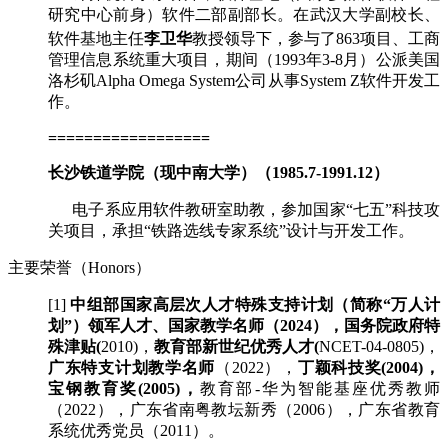
研究中心前身）软件二部副部长。在武汉大学副校长、
李卫华
教授领导下，参与了
软件基地主任
863项目、工商
管理信息系统重大项目，期间（1993年3-8月）公派美国
洛杉矶Alpha Omega System公司从事System Z软件开发工
作。
==================
长沙铁道学院（现中南大学）（1985.7-1991.12）
电子系应用软件教研室助教，参加国家“七五”科技攻
关项目，承担“铁路选线专家系统”设计与开发工作。
主要荣誉（Honors）
[1]
中组部国家高层次人才特殊支持计划（简称“万人计
划”）领军人才、国家教学名师（2024），国务院政府特
殊津贴(
2010)，
教育部新世纪优秀人才(
NCET-04-0805)，
广东特支计划教学名师
（2022），
丁颖科技奖(2004)，
宝钢教育奖(2005)，
教育部-华为智能基座优秀教师
（2022），广东省南粤教坛新秀（2006），广东省教育
系统优秀党员（2011）。