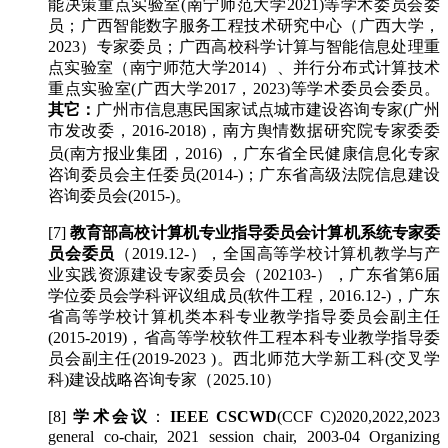
能决策重点实验室(南宁师范大学2021)等学术委员会委
员；广西智能数字服务工程技术研究中心（广西大学，
2023）专家委员；广西高校科学计算与智能信息处理重
点实验室（南宁师范大学2014）、并行分布式计算技术
重点实验室(广西大学2017，2023)等学术委员会委员。
其它：
广州市信息惠民国家试点城市建设咨询专家(广州
市发改委，2016-2018)，南方舆情数据研究院专家委委
广东省全
员(南方报业集团，2016) ，
民健康信息化专家
咨询委员会主任委员(2014-)；广东省高级法院信息建设
咨询委员会(2015-)。
[7]
教育部高校计算机专业指导委员会计算机系统专家委
员会委员
（2019.12-），
全国高等学校计算机教学与产
业实践资源建设专家委员会（202103-）
，
广东省第6届
学位委员会学科评议组成员(软件工程，2016.12-)，
广东
省高等学校计算机类本科专业教学指导委员会副主任
(2015-2019)，
省高等学校软件工程本科专业教学指导委
员会副主任(2019-2023 )
。西北师范大学新工科(交叉学
科)建设战略咨询专家（2025.10）
[8]
学术会议
：
IEEE CSCWD
(CCF C)2020,2022,2023
general co-chair, 2021 session chair, 2003-04 Organizing