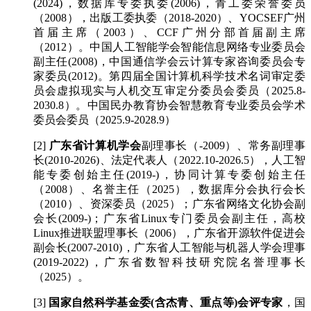
(2024)，数据库专委执委(2006)，青工委荣誉委员
（2008），出版工委执委（2018-2020）、YOCSEF广州
首届主席（2003）、CCF广州分部首届副主席
（2012）。中国人工智能学会智能信息网络专业委员会
副主任(2008)，中国通信学会云计算专家咨询委员会专
家委员(2012)。第四届全国计算机科学技术名词审定委
员会虚拟现实与人机交互审定分委员会委员（2025.8-
2030.8）。中国民办教育协会智慧教育专业委员会学术
委员会委员（2025.9-2028.9）
[2]
广东省计算机学会
副理事长（-2009）、常务副理事
长(2010-2026)、法定代表人（2022.10-2026.5），人工智
能专委创始主任(2019-)，协同计算专委创始主任
（2008）、名誉主任（2025），数据库分会执行会长
（2010）、资深委员（2025）；广东省网络文化协会副
会长(2009-)；广东省Linux专门委员会副主任，高校
Linux推进联盟理事长（2006），广东省开源软件促进会
副会长(2007-2010)，广东省人工智能与机器人学会理事
(2019-2022)，广东省数智科技研究院名誉理事长
（2025）。
[3]
国家自然科学基金委
(含杰青、重点等)会评专家
，国