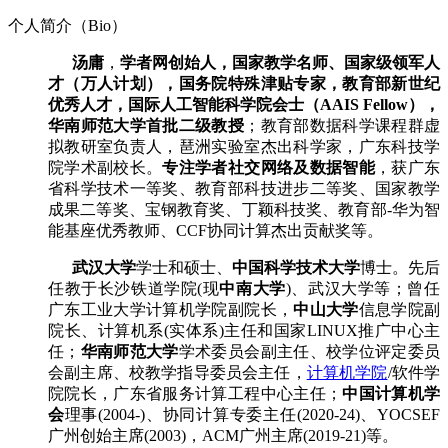
个人简介（Bio）
汤庸
，
学者网创始人，国家教学名师、国家级领军人
才（万人计划），国务院特殊津贴专家，教育部新世纪
优秀人才，国际人工智能科学院会士（AAIS Fellow），
华南师范大学首批二级教授
；教育部数据科学课程群虚
拟教研室负责人，琶洲实验室杰出科学家，广东科技学
院学术副校长。
专注学者社交网络及数据智能
，获广东
省科学技术一等奖、教育部科技进步二等奖、国家教学
成果二等奖、宝钢教育奖、丁颖科技奖、教育部-华为智
能基座优秀教师、CCF协同计算杰出贡献奖等。
武汉大学
学士和硕士、
中国科学技术大学
博士。先后
任教于长沙铁道学院(现
中南大学
)、武汉大学等；曾任
广东工业大学计算机学院副院长，
中山大学
信息学院副
院长、计算机系(实体系)主任和国家LINUX推广中心主
任；
华南师范大学
学术委员会副主任、校学位评定委员
会副主席、校教学指导委员会主任，
计算机学院
/软件学
院院长，广东省服务计算工程中心主任；
中国计算机学
会
理事(2004-)、协同计算专委主任(2020-24)、YOCSEF
广州创始主席(2003)，ACM广州主席(2019-21)等。