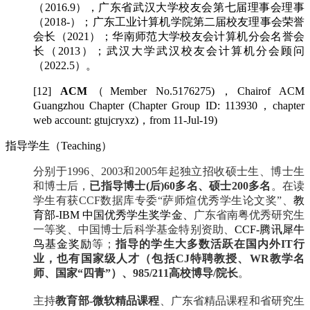
第七届
（2016.9），广东省武汉大学校友会
理事会理事
（2018-）；广东工业计算机学院第二届校友理事会荣誉
会长（2021）；华南师范大学校友会计算机分会名誉会
长（2013）；武汉大学武汉校友会计算机分会顾问
（2022.5）。
[12]
ACM
（Member No.5176275)，Chairof ACM
Guangzhou Chapter (Chapter Group ID: 113930，chapter
web account: gtujcryxz)，from 11-Jul-19)
指导学生（Teaching）
分别于1996、2003和2005年起独立招收硕士生、博士生
和博士后，
已指导
博士(后)60多名、硕士200多名
。在读
学生有获CCF数据库专委“萨师煊优秀学生论文奖”、
教
育部-IBM 中国优秀学生奖学金、
广东省南粤优秀研究生
一等奖、中国博士后科学基金特别资助、
CCF-腾讯犀牛
鸟基金奖励
等；
指导的学生大多数活跃在国内外IT行
业，也有国家级人才（包括CJ特聘教授、WR教学名
师、国家“四青”）、
985/211高校博导/院长
。
教育部
微软精品课程
主持
、广东省精品课程和省研究生
-