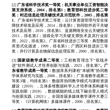
[2]
广东省科学技术奖一等奖：机关事业单位工资智能决
策支持系统，2004，排名第1；教育部科技进步奖二等
奖：时态信息处理关键技术及示范软件，2005，排名第
1
。广东省科学技术奖二等奖：云计算资源管理与安全保
障技术研发及应用，2014，排名第1；协同软件若干关键
技术及应用，2010，排名第1、蓝盾网络安全云关键技术
2011，排名第2；游戏化学习关键支撑技术及其行业应
用，2022，排名第2。广东省科技进步三等奖：典型数据
库形式化描述，1999，排名第1；广西区科技进步三等
奖：并行计算及在物探信息处理应用，2000，排名第3。
[3]
国家级教学成果二等奖：
工程教育理念下“双线并
进”软件测试人才培养创新与实践，2023，排名第7
。广
东省教学成果一等奖：
数据库系列课程“本硕博”协同教
学体系研究与实践，2006，排名第1；广东省教学成果二
等奖3项，均排名第1：数据库协同教学模式与课程资源
建设（2010），立体多维数据科学人才培养体系构建与
实践创新（2018），数据赋能的线上线下融合育人模式
与创新实践（2021）。全国首届多媒体教学课件大赛三
等奖：《计算机网络》多媒体课件，2000，排名第2。