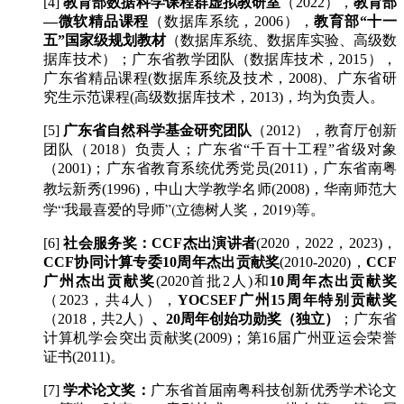
[4]
教育部数据科学课程群虚拟教研室
（2022），
教育部
—微软精品课程
（数据库系统，2006），
教育部“十一
五”国家级规划教材
（数据库系统、数据库实验、高级数
据库技术）；广东省教学团队（数据库技术，2015），
广东省精品课程(数据库系统及技术，2008)、广东省研
究生示范课程(高级数据库技术，2013)，均为负责人。
[5]
广东省自然科学基金研究团队
（2012），教育厅创新
团队（2018）负责人；广东省“千百十工程”省级对象
（2001)；广东省教育系统优秀党员(2011)，广东省南粤
华南师范大
教坛新秀(1996)，中山大学教学名师(2008)，
学“我最喜爱的导师”(立德树人奖，2019)等
。
[6]
社会服务奖
：
CCF杰出演讲者
(2020，2022，2023)，
CCF协同计算专委10周年杰出贡献奖
(2010-2020)，
CCF
广州杰出贡献奖
(2020首批2人)和
10周年杰出贡献奖
（2023，共4人）
，
YOCSEF广州15周年特别贡献奖
（2018，共2人）
、20周年创始功勋奖（独立）
；
广东省
计算机学会突出贡献奖(2009)
；
第16届广州亚运会荣誉
证书(2011)。
[7]
学术论文奖：
广东省首届南粤科技创新优秀学术论文