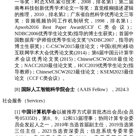
一等奖：时态XML索引技术，2008，排名第1；第二届
南粤科技创新优秀学术论文一等奖：直觉模糊描述逻辑
的推理，2010，排名第2；广东省自然科学优秀论文三等
奖：音频视频协同工作机制研究，1998，排名第1；
Apweb2016 Best Paper Award(CCF C类会议)；
NDBC2006优秀学生论文奖(指导的博士生获奖)；首届中
国数据库“萨师煊优秀学生论文奖”(NDBC2007，指导的
博士生获奖)；C-CSCW2015最佳论文；中国(杭州)移动
互联网学术大会优秀论文奖(2014)；第6届中国云计算学
术会议优秀论文奖(2015)；
ChineseCSCW2018最佳论
文；NACC2020最佳论文奖，HCC2019优秀学生论文(指
导教师)；ChineseCSCW2023最佳论文；KSEM2023最佳
论文（CCF C类会议）
。
[8]
国际人工智能科学院会士
（AAIS Fellow），2024.3
社会服务（Services）
[1]
中国计算机学会
以被推荐方式获首批杰出会员(会员
号05335D)，第8、9、12和13届理事；协同计算专业委
员会发起人之一，2010年当选首届副主任，2019当选第
三任主任，2023当选资深委员；信息系统专委常委