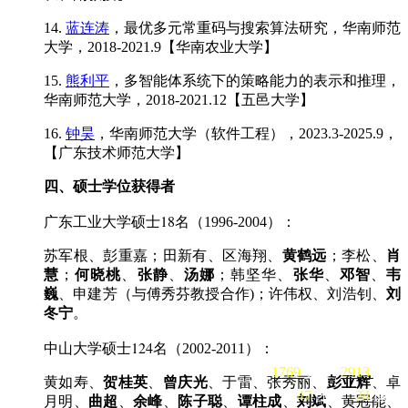
14.
蓝连涛
，最优多元常重码与搜索算法研究，华南师范
大学，2018-2021.9【华南农业大学】
15.
熊利平
，多智能体系统下的策略能力的表示和推理，
华南师范大学，2018-2021.12【五邑大学】
16.
钟昊
，华南师范大学（软件工程），2023.3-2025.9，
【广东技术师范大学】
四、硕士学位获得者
18名
广东工业大学硕士
（1996-2004）：
苏军根、彭重嘉；田新有、区海翔、
黄鹤远
；李松、
肖
慧
；
何晓桃
、
张静
、
汤娜
；韩坚华、
张华
、
邓智
、
韦
巍
、申建芳（与傅秀芬教授合作)；许伟权、刘浩钊、
刘
冬宁
。
124名
中山大学硕士
（2002-2011）：
1769
关注
2913
粉丝
黄如寿、
贺桂英
、
曾庆光
、于雷、张秀丽、
彭亚辉
、卓
47
团队
24
课程
月明、
曲超
、
余峰
、
陈子聪
、
谭柱成
、
刘斌
、黄冠能、