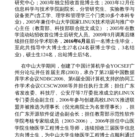
研究中心；2003年独立招收首批博士生；2003年12月任
信息科学与技术学院副院长，分管研究生、实验教学与
设备资产(含工学、理学和管理学三个门类10多个本科专
业)，2005年兼任中山大学国家LINUX技术培训与推广中
心主任（教育部、科技部联合批文成立）；2005年在数
学流动站招收首位博士后研究人员。2009年9月调离后继
续担任部分学术职务，
2016年6月
最后一名博士生毕业，
至此共指导中大博士生27名(24名获博士学位，3名结
124名
5名
业)，硕士生
，出站博士后
。
在中山大学期间，创建了中国计算机学会YOCSEF广
州分论坛并任首届主席(2003)，承办了第23届中国数据
库学术会议NDBC2006、第6届全国计算机支持的协同工
担任广东
作学术会议CCSCW2008等并担任执行主席；
省发改委、科技厅、公安厅等7厅委批准成立的LINUX
专门委员会副主任，2006年
参与创建高校LINUX推进联
盟并被推选为理事长（倪光南院士为名誉理事长），担
任广东开源软件促进会副会长；担任教育部示范性软件
学院考核专家组成员（2003-2006）。2006年担任中山医
学院生物医学工程博士生导师，连续招收三届医学信息
方向博士生，为中山大学生物医学工程博士点顺利通过