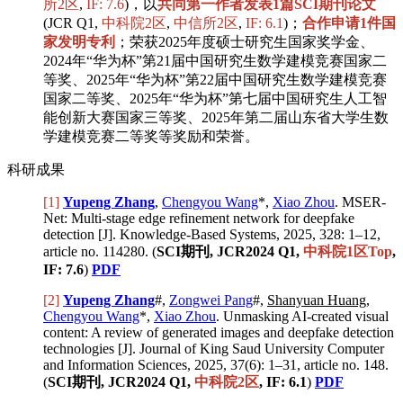
所2区
,
IF: 7.6
)，以
共同第一作者发表1篇SCI期刊论文
(JCR Q1,
中科院2区
,
中信所2区
,
IF: 6.1
)；
合作申请1件国
家发明专利
；荣获2025年度硕士研究生国家奖学金、
2024年“华为杯”第21届中国研究生数学建模竞赛国家二
等奖、2025年“华为杯”第22届中国研究生数学建模竞赛
国家二等奖、2025年“华为杯”第七届中国研究生人工智
能创新大赛国家三等奖、2025年第二届山东省大学生数
学建模竞赛二等奖等奖励和荣誉。
科研成果
[1]
Yupeng Zhang
,
Chengyou Wang
*,
Xiao Zhou
. MSER-
Net: Multi-stage edge refinement network for deepfake
detection [J]. Knowledge-Based Systems, 2025, 328: 1–12,
article no. 114280. (
SCI期刊, JCR2024 Q1,
中科院1区Top
,
IF: 7.6
)
PDF
[2]
Yupeng Zhang
#,
Zongwei Pang
#,
Shanyuan Huang
,
Chengyou Wang
*,
Xiao Zhou
. Unmasking AI-created visual
content: A review of generated images and deepfake detection
technologies [J]. Journal of King Saud University Computer
and Information Sciences, 2025, 37(6): 1–31, article no. 148.
(
SCI期刊, JCR2024 Q1,
中科院2区
, IF: 6.1
)
PDF