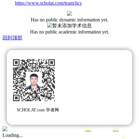
https://www.scholat.com/team/iics
Has no public dynamic information yet.
Has no public academic information yet.
回到顶部
SCHOLAT.com 学者网
19
following
19
followers
Loading...
2
teams