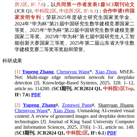
所2区
,
IF: 7.6
)，以
共同第一作者发表1篇SCI期刊论文
(JCR Q1,
中科院2区
,
中信所2区
,
IF: 6.1
)；
合作申请1件国
家发明专利
；荣获2025年度硕士研究生国家奖学金、
2024年“华为杯”第21届中国研究生数学建模竞赛国家二
等奖、2025年“华为杯”第22届中国研究生数学建模竞赛
国家二等奖、2025年“华为杯”第七届中国研究生人工智
能创新大赛国家三等奖、2025年第二届山东省大学生数
学建模竞赛二等奖等奖励和荣誉。
科研成果
[1]
Yupeng Zhang
,
Chengyou Wang
*,
Xiao Zhou
. MSER-
Net: Multi-stage edge refinement network for deepfake
detection [J]. Knowledge-Based Systems, 2025, 328: 1–12,
article no. 114280. (
SCI期刊, JCR2024 Q1,
中科院1区Top
,
IF: 7.6
)
PDF
[2]
Yupeng Zhang
#,
Zongwei Pang
#,
Shanyuan Huang
,
Chengyou Wang
*,
Xiao Zhou
. Unmasking AI-created visual
content: A review of generated images and deepfake detection
technologies [J]. Journal of King Saud University Computer
and Information Sciences, 2025, 37(6): 1–31, article no. 148.
(
SCI期刊, JCR2024 Q1,
中科院2区
, IF: 6.1
)
PDF