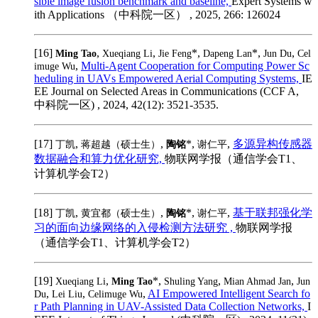
sible image fusion benchmark and baseline,
Expert Systems w
ith Applications （中科院一区） , 2025, 266: 126024
[16]
,
,
*,
*,
,
Ming Tao
Xueqiang Li
Jie Feng
Dapeng Lan
Jun Du
Cel
,
Multi-Agent Cooperation for Computing Power Sc
imuge Wu
heduling in UAVs Empowered Aerial Computing Systems,
IE
EE Journal on Selected Areas in Communications (CCF A,
中科院一区) , 2024, 42(12): 3521-3535.
[17]
,
,
*,
,
多源异构传感器
丁凯
蒋超越（硕士生）
陶铭
谢仁平
数据融合和算力优化研究,
物联网学报（通信学会T1、
计算机学会T2）
[18]
,
,
*,
,
基于联邦强化学
丁凯
黄宜都（硕士生）
陶铭
谢仁平
习的面向边缘网络的入侵检测方法研究 ,
物联网学报
（通信学会T1、计算机学会T2）
[19]
,
*,
,
,
Xueqiang Li
Ming Tao
Shuling Yang
Mian Ahmad Jan
Jun
,
,
,
AI Empowered Intelligent Search fo
Du
Lei Liu
Celimuge Wu
r Path Planning in UAV-Assisted Data Collection Networks,
I