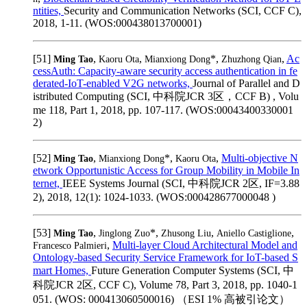
ntities,
Security and Communication Networks (SCI, CCF C),
2018, 1-11. (WOS:000438013700001)
[51]
,
,
*,
,
Ac
Ming Tao
Kaoru Ota
Mianxiong Dong
Zhuzhong Qian
cessAuth: Capacity-aware security access authentication in fe
derated-IoT-enabled V2G networks,
Journal of Parallel and D
istributed Computing (SCI, 中科院JCR 3区，CCF B) , Volu
me 118, Part 1, 2018, pp. 107-117. (WOS:00043400330001
2)
[52]
,
*,
,
Multi-objective N
Ming Tao
Mianxiong Dong
Kaoru Ota
etwork Opportunistic Access for Group Mobility in Mobile In
ternet,
IEEE Systems Journal (SCI, 中科院JCR 2区, IF=3.88
2), 2018, 12(1): 1024-1033. (WOS:000428677000048 )
[53]
,
*,
,
,
Ming Tao
Jinglong Zuo
Zhusong Liu
Aniello Castiglione
,
Multi-layer Cloud Architectural Model and
Francesco Palmieri
Ontology-based Security Service Framework for IoT-based S
mart Homes,
Future Generation Computer Systems (SCI, 中
科院JCR 2区, CCF C), Volume 78, Part 3, 2018, pp. 1040-1
051. (WOS: 000413060500016) （ESI 1% 高被引论文）