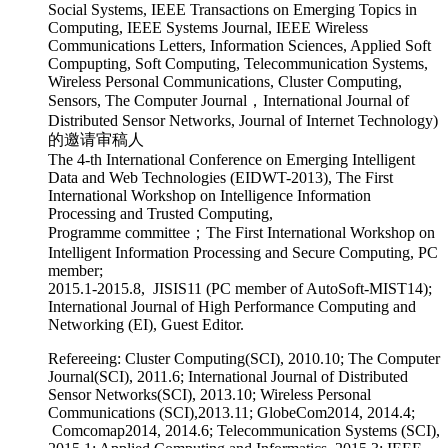
Social Systems, IEEE Transactions on Emerging Topics in
Computing, IEEE Systems Journal, IEEE Wireless
Communications Letters, Information Sciences, Applied Soft
Compupting, Soft Computing, Telecommunication Systems,
Wireless Personal Communications, Cluster Computing,
Sensors, The Computer Journal，International Journal of
Distributed Sensor Networks, Journal of Internet Technology)
的邀请审稿人
The 4-th International Conference on Emerging Intelligent
Data and Web Technologies (EIDWT-2013), The First
International Workshop on Intelligence Information
Processing and Trusted Computing,
Programme committee；The First International Workshop on
Intelligent Information Processing and Secure Computing, PC
member;
2015.1-2015.8, JISIS11 (PC member of AutoSoft-MIST14);
International Journal of High Performance Computing and
Networking (EI), Guest Editor.
Refereeing: Cluster Computing(SCI), 2010.10; The Computer
Journal(SCI), 2011.6; International Journal of Distributed
Sensor Networks(SCI), 2013.10; Wireless Personal
Communications (SCI),2013.11; GlobeCom2014, 2014.4;
Comcomap2014, 2014.6; Telecommunication Systems (SCI),