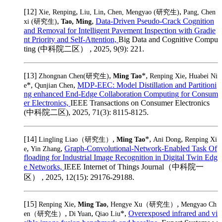
[12]
,
,
,
Xie, Renping
Liu, Lin
Chen, Mengyao (研究生)
Pang, Chen
,
,
Data-Driven Pseudo-Crack Cognition
xi (研究生)
Tao, Ming
and Removal for Intelligent Pavement Inspection with Gradie
nt Priority and Self-Attention,
Big Data and Cognitive Compu
ting (中科院二区） , 2025, 9(9): 221.
[13]
,
*,
,
Zhongnan Chen(研究生)
Ming Tao
Renping Xie
Huabei Ni
*,
,
MDP-EEC: Model Distillation and Partitioni
e
Qunjian Chen
ng enhanced End-Edge Collaboration Computing for Consum
er Electronics,
IEEE Transactions on Consumer Electronics
(中科院二区), 2025, 71(3): 8115-8125.
[14]
,
*,
,
Lingling Liao（研究生）
Ming Tao
Ani Dong
Renping Xi
,
,
Graph-Convolutional-Network-Enabled Task Of
e
Yin Zhang
floading for Industrial Image Recognition in Digital Twin Edg
e Networks,
IEEE Internet of Things Journal（中科院一
区） , 2025, 12(15): 29176-29188.
[15]
,
,
,
Renping Xie
Ming Tao
Hengye Xu（研究生）
Mengyao Ch
,
,
*,
Overexposed infrared and vi
en（研究生）
Di Yuan
Qiao Liu