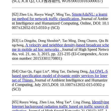
(SCI, JCR Q2, CCF推荐期刊, WOS:000359165000037)
[62]
,
SmoteAdaNL: a learni
Zhen Liu, Ruoyu Wang*, Ming Tao
ng method for network traffic classification,
Journal of Ambie
nt Intelligence and Humanized Computing, Online, DOI: 10.1
007/s12652-015-0310-y (SCI)
[63]
Lu Dingzhu, Dong Shoubin*, Tao Ming, Dong Chunru, Qiu Bi
,
A velocity and neighbor density-based broadcast sche
ngcheng
me in mobile ad hoc networks ,
Journal of High Speed Netwo
rks, vol. 21, no. 3, 2015, pp. 221-235 (EI-Compendex, Acces
sion number: 20153301170801)
[64]
,
An OWL-S
Chao Qu, Fagui Liu*, Ming Tao, Dacheng Deng
based specification model of dynamic entity services for Inter
net of Things,
Journal of Ambient Intelligence and Humanize
d Computing, July 2015,DOI: 10.1007/s12652-015-0302-y
(SCI)
[65]
,
Identifying
Ruoyu Wang, Zhen Liua, Ming Tao*, Ling Zhang
Internet background radiation traffic based on traffic source di
stribution,
Journal of High Speed Networks 21 (2015) 107–1