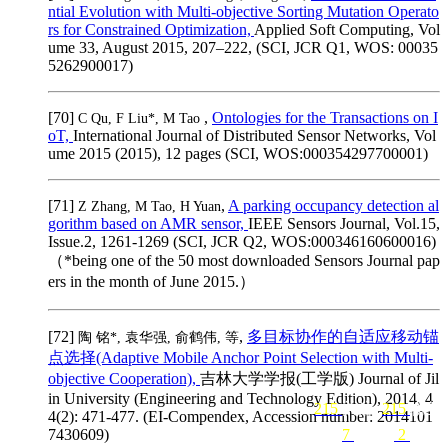
ntial Evolution with Multi-objective Sorting Mutation Operato
rs for Constrained Optimization,
Applied Soft Computing, Vol
ume 33, August 2015, 207–222, (SCI, JCR Q1, WOS: 00035
5262900017)
[70]
,
Ontologies for the Transactions on I
C Qu, F Liu*, M Tao
oT,
International Journal of Distributed Sensor Networks, Vol
ume 2015 (2015), 12 pages (SCI, WOS:000354297700001)
[71]
,
A parking occupancy detection al
Z Zhang, M Tao, H Yuan
gorithm based on AMR sensor,
IEEE Sensors Journal, Vol.15,
Issue.2, 1261-1269 (SCI, JCR Q2, WOS:000346160600016)
（*being one of the 50 most downloaded Sensors Journal pap
ers in the month of June 2015.）
[72]
,
多目标协作的自适应移动锚
陶 铭*, 袁华强, 俞鹤伟, 等
点选择(Adaptive Mobile Anchor Point Selection with Multi-
objective Cooperation),
吉林大学学报(工学版) Journal of Jil
in University (Engineering and Technology Edition), 2014, 4
215
关注
215
粉丝
4(2): 471-477. (EI-Compendex, Accession number: 2014101
7430609)
7
团队
2
课程