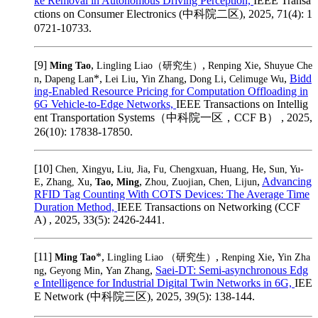
ke Removal in Autonomous Driving Perception,
IEEE Transa
ctions on Consumer Electronics (中科院二区), 2025, 71(4): 1
0721-10733.
[9]
,
,
,
Ming Tao
Lingling Liao（研究生）
Renping Xie
Shuyue Che
,
*,
,
,
,
,
Bidd
n
Dapeng Lan
Lei Liu
Yin Zhang
Dong Li
Celimuge Wu
ing-Enabled Resource Pricing for Computation Offloading in
6G Vehicle-to-Edge Networks,
IEEE Transactions on Intellig
ent Transportation Systems（中科院一区，CCF B） , 2025,
26(10): 17838-17850.
[10]
,
,
,
,
Chen, Xingyu
Liu, Jia
Fu, Chengxuan
Huang, He
Sun, Yu-
,
,
,
,
,
Advancing
E
Zhang, Xu
Tao, Ming
Zhou, Zuojian
Chen, Lijun
RFID Tag Counting With COTS Devices: The Average Time
Duration Method,
IEEE Transactions on Networking (CCF
A) , 2025, 33(5): 2426-2441.
[11]
*,
,
,
Ming Tao
Lingling Liao （研究生）
Renping Xie
Yin Zha
,
,
,
Saei-DT: Semi-asynchronous Edg
ng
Geyong Min
Yan Zhang
e Intelligence for Industrial Digital Twin Networks in 6G,
IEE
E Network (中科院三区), 2025, 39(5): 138-144.