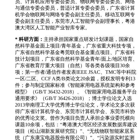
员、计算机应用专委会委员、物联网专委会委员、网络
与通信专委会委员，普适计算专委会委员，广东省计算
机学会物联网与网络专委会副主任委员、移动互联网专
委会副主任委员，东莞市人工智能学会副理事长，粤港
澳大湾区人工智能产业智库专家。
* 科研方面：
主持承担国家重点研发计划课题，国家自
然科学基金面上项目/青年基金，广东省重大科技专项，
广东省自然科学基金粤莞联合基金重点项目、广东省科
技计划项目，广东省自然科学基金青年/面上/地区培育、
广东省教育厅重大项目（自然）等各类各级项目30余
项；第一作者/通信作者发表IEEE JSAC、TMC等中科院
一区/二区、CCF A类/B类论文20余篇，授权发明专利13
件；参与制定国家标准《智能家用电器系统架构和参考
模型》（GB/T 36432-2018）、《智能家用电器服务平台
通用要求》（GB/T 36426-2018）；博士学位论文入选
2013华南理工大学优秀博士学位论文，学术论文多次获
得广东省计算机学会、东莞市计算机学会、东莞市科协
的优秀论文奖。曾作为项目负责人承担企事业委托横向
课题10余项，包括：“粤港澳大湾区经济发展数据库建设
项目（松山湖新发展研究院）”、“无线物联智能家居系
统（广东康宝电器股份有限公司）”、“污染源实时监测