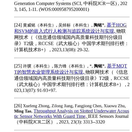
Generation Computer Systems (SCI, 中科院JCR一区) , 202
3, 145, 1-11. (WOS:000958795200001)
[24]
,
,
*,
基于HOG
黄威铭（本科生）
吴焯标（本科生）
陶铭
和SVM的嵌入式行人检测与追踪系统设计与实现,
物联
网技术（《信息通信领域国内高质量科技期刊分级目
录》T2级，RCCSE（武大核心）中国学术期刊排行榜：
计算机技术B+） , 2023,13(08): 29-32.
[25]
,
,
,
*,
基于MQT
许骥（本科生）
陈力锋（本科生）
*
陶铭
T的智慧农业管理系统设计与实现,
物联网技术（《信息
通信领域国内高质量科技期刊分级目录》T2级，RCCSE
（武大核心）中国学术期刊排行榜：计算机技术B+） , 2
023,13(07): 91-93+97.
[26]
,
,
,
,
Xuefeng Zhong
Zilong Jiang
Fangjiong Chen
Xiaowu Zhu
,
Throughput Analysis on Slotted Underwater Acous
Ming Tao
tic Sensor Networks With Guard Time,
IEEE Sensors Journal
（中科院JCR二区） , 2023, 23(3): 3313--3320