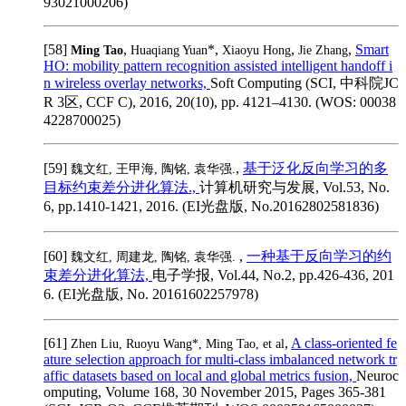
93021000206)
[58]
,
*,
,
,
Smart
Ming Tao
Huaqiang Yuan
Xiaoyu Hong
Jie Zhang
HO: mobility pattern recognition assisted intelligent handoff i
n wireless overlay networks,
Soft Computing (SCI, 中科院JC
R 3区, CCF C), 2016, 20(10), pp. 4121–4130. (WOS: 00038
4228700025)
[59]
,
基于泛化反向学习的多
魏文红, 王甲海, 陶铭, 袁华强.
目标约束差分进化算法.,
计算机研究与发展, Vol.53, No.
6, pp.1410-1421, 2016. (EI光盘版, No.20162802581836)
[60]
,
一种基于反向学习的约
魏文红, 周建龙, 陶铭, 袁华强.
束差分进化算法,
电子学报, Vol.44, No.2, pp.426-436, 201
6. (EI光盘版, No. 20161602257978)
[61]
,
A class-oriented fe
Zhen Liu, Ruoyu Wang*, Ming Tao, et al
ature selection approach for multi-class imbalanced network tr
affic datasets based on local and global metrics fusion,
Neuroc
omputing, Volume 168, 30 November 2015, Pages 365-381