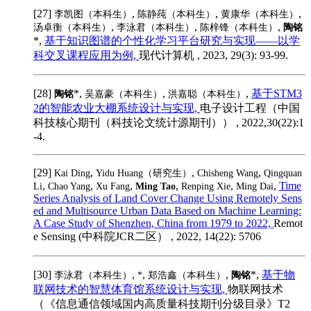
[27]
,
,
,
李凯图（本科生）
陈静莼（本科生）
黄康华（本科生）
,
,
,
汤卓衡（本科生）
李泳君（本科生）
陈梓锋（本科生）
陶铭
*,
基于知识图谱的个性化学习平台研究与实现——以学
科交叉课程应用为例,
现代计算机 , 2023, 29(3): 93-99.
[28]
*,
,
,
基于STM3
陶铭
吴嘉豪（本科生）
洪嘉聪（本科生）
2的智能农业大棚系统设计与实现,
电子设计工程（中国
科技核心期刊（科技论文统计源期刊）） , 2022,30(22):1
-4.
[29]
,
,
,
Kai Ding
Yidu Huang（研究生）
Chisheng Wang
Qingquan
,
,
,
,
,
,
Time
Li
Chao Yang
Xu Fang
Ming Tao
Renping Xie
Ming Dai
Series Analysis of Land Cover Change Using Remotely Sens
ed and Multisource Urban Data Based on Machine Learning:
A Case Study of Shenzhen, China from 1979 to 2022,
Remot
e Sensing (中科院JCR二区） , 2022, 14(22): 5706
[30]
,
,
,
*,
基于物
李泳君（本科生）
*
郑浩鑫（本科生）
陶铭
联网技术的智慧体育馆系统设计与实现,
物联网技术
（《信息通信领域国内高质量科技期刊分级目录》T2