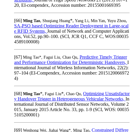
20, EI-compendex, Accession number: 20155001669395
[66]
,
*,
,
,
,
Ming Tao
Shuqiang Huang
Yang Li
Min Yan
Yuyu Zhou
SA-PSO based Optimizing Reader Deployment in Large-scal
e RFID Systems,
Journal of Network and Computer Applicati
ons, Vol.52, pp.90–100. (SCI, JCR Q1, CCF C, WOS:00035
4589100008)
[67]
,
Predictive Timely Trigger
Ming Tao*, Fagui Liu, Chao Qu
and Performance Optimization for Deterministic Handovers,
I
nternational Journal of Wireless Information Networks, 22(2):
97–104 (EI-Compendex, Accession number: 2015120066972
4)
[68]
*,
*,
,
Optimizing Unsatisfactor
Ming Tao
Fagui Liu
Chao Qu
y Handover Trigger in Heterogeneous Vehicular Networks,
In
ternational Journal of Distributed Sensor Networks, Volume 2
015, January 2015 Article No. 33, pp. 1-9 (SCI, WOS: 00035
5105200001)
[69]
,
Constrained Differe
Wenhong Wei, Jiahai Wang*, Ming Tao