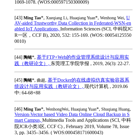
1069-1078. (WOS:000597150300009)
[43]
*,
,
*,
,
U
Ming Tao
Xueqiang Li
Huaqiang Yuan
Wenhong Wei
AV-aided Trustworthy Data Collection in Federated-WSN-en
abled IoT Applications,
Information Sciences (SCI, 中科院JC
R一区，CCF B), 2020, 532: 155-169. (WOS: 00054125550
0010)
[44]
*,
基于FTP+Web的作业管理系统设计与应用实
陶铭
践（教研论文）,
东莞理工学院学报 , 2019, 26(3): 22-27.
[45]
*,
,
基于Docker的在线虚拟仿真实验容器系
陶铭
曲超
统设计与应用实践（教研论文）,
现代计算机 , 2019.06
中: 64-68+88
[46]
*,
,
*,
,
Ming Tao
WenhongWei
Huaqiang Yuan
Shuqiang Huang
Version-Vector based Video Data Online Cloud Backup in S
mart Campus,
Multimedia Tools and Applications (SCI, 中科
院JCR小类3区, CCF C) , February 2019, Volume 78, Issue
3, pp. 3435–3456. ( WOS:000458171600043)