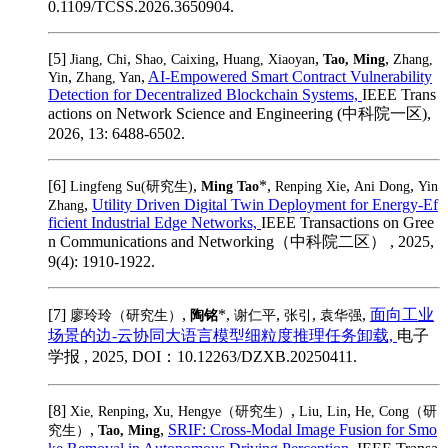
0.1109/TCSS.2026.3650904.
[5]
,
,
,
,
Jiang, Chi
Shao, Caixing
Huang, Xiaoyan
Tao, Ming
Zhang,
,
,
AI-Empowered Smart Contract Vulnerability
Yin
Zhang, Yan
Detection for Decentralized Blockchain Systems,
IEEE Trans
actions on Network Science and Engineering (中科院一区),
2026, 13: 6488-6502.
[6]
,
*,
,
,
Lingfeng Su(研究生)
Ming Tao
Renping Xie
Ani Dong
Yin
,
Utility Driven Digital Twin Deployment for Energy-Ef
Zhang
ficient Industrial Edge Networks,
IEEE Transactions on Gree
n Communications and Networking（中科院二区） , 2025,
9(4): 1910-1922.
[7]
,
*,
,
,
,
面向工业
廖玲玲（研究生）
陶铭
谢仁平
张引
袁华强
场景的边-云协同大语言模型细粒度推理任务卸载,
电子
学报 , 2025, DOI：10.12263/DZXB.20250411.
[8]
,
,
,
Xie, Renping
Xu, Hengye（研究生）
Liu, Lin
He, Cong（研
,
,
SRIF: Cross-Modal Image Fusion for Smo
究生）
Tao, Ming