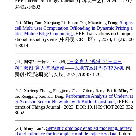
EEE Internet of Things Journal (中科院一区) , 2024, 11(21):
34492-34503.
[20]
,
,
,
,
Single-
Ming Tao
Xueqiang Li
Kaoru Ota
Mianxiong Dong
cell Multi-user Computation Offloading in Dynamic Pricing-a
ided Mobile Edge Computing,
IEEE Transactions on Comput
ational Social Systems (中科院JCR二区） , 2024, 11(2): 300
4-3014.
[21]
*,
,
,
“三全育人”视域下“三全三
陶铭
王若羽
邓武均
融”“双创”育人体系建设——以地方应用型院校为例,
创
新创业理论研究与实践 , 2024,7(05):73-76.
[22]
,
,
,
,
Xuefeng Zhong
Fangjiong Chen
Zilong Jiang
Fei Ji
Ming T
,
,
,
Performance Analysis of Underwat
ao
Rengping Xie
Kai Ding
er Acoustic Sensor Networks with Buffer Constraint,
IEEE In
ternet of Things Journal , 2023, DOI: 10.1109/JIOT.2023.332
3652
[23]
*,
Semantic ontology enabled modeling, retriev
Ming Tao
al and inference for incomplete mobile trajectory data,
Future