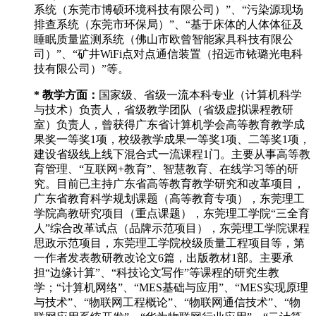
系统（东莞市博硕环境科技有限公司）”、“污染源现场
排查系统（东莞市环保局）”、“基于床体的人体体征及
睡眠质量监测系统（佛山市欧曾智能家具科技有限公
司）”、“矿井WiFi点对点通信装置（招远市铱璐光电科
技有限公司）”等。
* 教学方面：
国家级、省级一流本科专业（计算机科学
与技术）负责人，省级教学团队（省级虚拟课程教研
室）负责人，曾获得广东省计算机学会高等教育教学成
果奖一等奖1项，校级教学成果一等奖1项、二等奖1项，
建设省级线上线下混合式一流课程1门。主要从事高等教
育管理、“互联网+教育”、智慧教育、在线学习等的研
究。目前已主持广东省高等教育教学研究和改革项目，
广东省教育科学规划课题（高等教育专项），东莞理工
学院高教研究项目（重点课题），东莞理工学院“三全育
人”综合改革试点（品牌示范项目），东莞理工学院课程
思政示范项目，东莞理工学院校级质量工程项目等，第
一作者发表教研教改论文6篇，出版教材1部。主要承
担“边缘计算”、
“科技论文写作”等课程的研究生教
学；
“计算机网络”、“MES基础与应用”、“MES实现原理
与技术”、“物联网工程概论”、“物联网通信技术”、“物