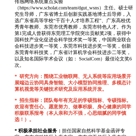
传感网络系统重点实验
（https://www.scholat.com/team/dgut_wsns）主任。硕士研
究生导师，广东省博士后创新实践基地博士后导师，入
选广东省高等学校“千百十人才培养工程”、广东高校优
秀青年教师、东莞市优秀教师，东莞市特色人才。作为
第1完成人曾获得东莞理工学院突出贡献奖2项，获得中
国科技产业化促进会科学技术奖一等奖，中国商业联合
会科技进步奖一等奖，东莞市科技进步奖一等奖，创新
东莞青年科技奖，广东省计算机学会科技进步二等奖，
以及知名国际学术会议（如： SocialCom）最佳论文奖6
次。
* 研究方向：围绕工业物联网、无人系统等应用场景开
展端边云协同具身智能、大小模型协同推理、多模态计
算机视觉等关键技术研究及应用系统开发。
* 招生指标：团队每年有充足的学硕指标、专硕指标。
欢迎有责任心、愿意努力、做事积极、身心健康的同学
积极联系报考（本人亲和力不强，心思细腻的同学慎
选！）。
* 积极承担社会服务：
担任国家自然科学基金函评专