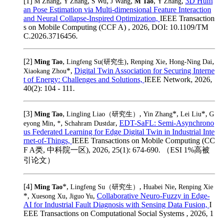
[1]
,
,
,
,
,
,
3D Hum
M Zhang
Y Zhang
S Wu
J Wang
M Tao
Y Zhang
an Pose Estimation via Multi-dimensional Feature Interaction
and Neural Collapse-Inspired Optimization,
IEEE Transaction
s on Mobile Computing (CCF A) , 2026, DOI: 10.1109/TM
C.2026.3716456.
[2]
,
,
,
,
Ming Tao
Lingfeng Su(研究生)
Renping Xie
Hong-Ning Dai
*,
Digital Twin Association for Securing Interne
Xiaokang Zhou
t of Energy: Challenges and Solutions,
IEEE Network, 2026,
40(2): 104 - 111.
[3]
,
,
*,
*,
Ming Tao
Lingling Liao（研究生）
Yin Zhang
Lei Liu
G
,
,
,
EDT-SaFL: Semi-Asynchrono
eyong Min
*
Schahram Dustdar
us Federated Learning for Edge Digital Twin in Industrial Inte
rnet-of-Things,
IEEE Transactions on Mobile Computing (CC
F A类, 中科院一区), 2026, 25(1): 674-690. （ESI 1%高被
引论文）
[4]
*,
,
,
Ming Tao
Lingfeng Su（研究生）
Huabei Nie
Renping Xie
*,
,
,
Collaborative Neuro-Fuzzy in Edge-
Xuesong Xu
Jiguo Yu
AI for Industrial Fault Diagnosis with Sensing Data Fusion,
I
EEE Transactions on Computational Social Systems , 2026, 1