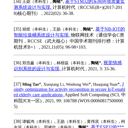
[34]
,
*,
基于STM32的车间环境质量监
王勋（本科生）
陶铭
测系统设计与实现,
计算机时代（RCCSE(B+)(2017-201
8)核心期刊） , 2022(02): 36-38.
[35]
,
,
*,
基于NB-IOT的
胡煜（本科生）
王勋（本科生）
陶铭
智能垃圾桶系统设计与实现,
物联网技术（通信学会C类
期刊，RCCSE（武大核心）中国学术期刊排行榜：计算
机技术B+） , 2021,11(05): 96-98+103.
[36]
,
,
*,
视觉情感
郑浩鑫（本科生）
林楷焱（本科生）
陶铭
识别系统的设计与实现,
计算机时代 , 2021, 3: 33-36.
[37]
*,
,
*,
*,
J
Ming Tao
Xueqiang Li
Wenhong Wei
Huaqiang Yuan
ointly optimization for activity recognition in secure IoT-enabl
ed elderly care applications,
Applied Soft Computing (SCI, 中
科院JCR一区) , 2021, 99: 106788 (WOS:00060817500000
5)
[38]
,
,
,
谭毓鸿（本科生）
王勋（本科生）
黄伟淇（本科生）
柯
,
,
*,
基于ESP32的***
金河（本科生）
郑健欣（本科生）
陶铭