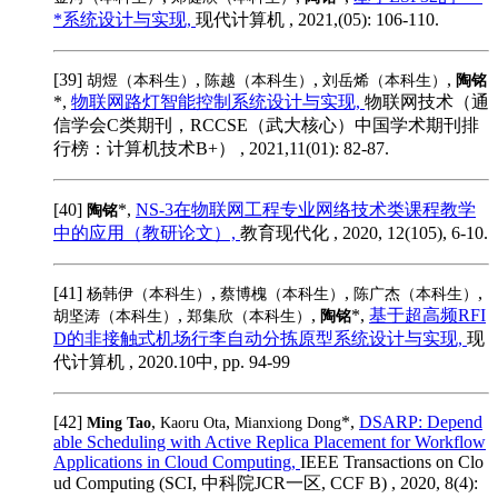
*系统设计与实现,
现代计算机 , 2021,(05): 106-110.
[39]
,
,
,
胡煜（本科生）
陈越（本科生）
刘岳烯（本科生）
陶铭
*,
物联网路灯智能控制系统设计与实现,
物联网技术（通
信学会C类期刊，RCCSE（武大核心）中国学术期刊排
行榜：计算机技术B+） , 2021,11(01): 82-87.
[40]
*,
NS-3在物联网工程专业网络技术类课程教学
陶铭
中的应用（教研论文）,
教育现代化 , 2020, 12(105), 6-10.
[41]
,
,
,
杨韩伊（本科生）
蔡博槐（本科生）
陈广杰（本科生）
,
,
*,
基于超高频RFI
胡坚涛（本科生）
郑集欣（本科生）
陶铭
D的非接触式机场行李自动分拣原型系统设计与实现,
现
代计算机 , 2020.10中, pp. 94-99
[42]
,
,
*,
DSARP: Depend
Ming Tao
Kaoru Ota
Mianxiong Dong
able Scheduling with Active Replica Placement for Workflow
Applications in Cloud Computing,
IEEE Transactions on Clo
ud Computing (SCI, 中科院JCR一区, CCF B) , 2020, 8(4):