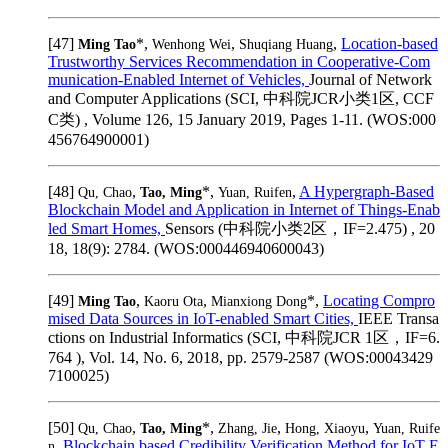
[47]
*,
,
,
Location-based
Ming Tao
Wenhong Wei
Shuqiang Huang
Trustworthy Services Recommendation in Cooperative-Com
munication-Enabled Internet of Vehicles,
Journal of Network
and Computer Applications (SCI, 中科院JCR小类1区, CCF
C类) , Volume 126, 15 January 2019, Pages 1-11. (WOS:000
456764900001)
[48]
,
*,
,
A Hypergraph-Based
Qu, Chao
Tao, Ming
Yuan, Ruifen
Blockchain Model and Application in Internet of Things-Enab
led Smart Homes,
Sensors (中科院小类2区，IF=2.475) , 20
18, 18(9): 2784. (WOS:000446940600043)
[49]
,
,
*,
Locating Compro
Ming Tao
Kaoru Ota
Mianxiong Dong
mised Data Sources in IoT-enabled Smart Cities,
IEEE Transa
ctions on Industrial Informatics (SCI, 中科院JCR 1区，IF=6.
764 ), Vol. 14, No. 6, 2018, pp. 2579-2587 (WOS:00043429
7100025)
[50]
,
*,
,
,
Qu, Chao
Tao, Ming
Zhang, Jie
Hong, Xiaoyu
Yuan, Ruife
,
Blockchain based Credibility Verification Method for IoT E
n