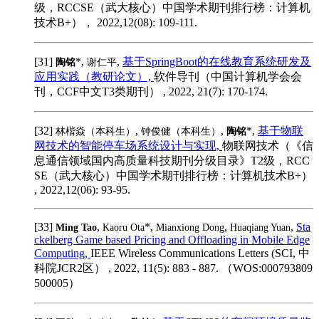
级，RCCSE（武大核心）中国学术期刊排行榜：计算机
技术B+）， 2022,12(08): 109-111.
[31]
*,
,
基于SpringBoot的在线教育系统研发及
陶铭
谢仁平
应用实践（教研论文）,
软件导刊（中国计算机学会会
刊，CCF中文T3类期刊） , 2022, 21(7): 170-174.
[32]
,
,
*,
基于物联
林楷焱（本科生）
钟俊健（本科生）
陶铭
网技术的智能停车场系统设计与实现,
物联网技术（《信
息通信领域国内高质量科技期刊分级目录》T2级，RCC
SE（武大核心）中国学术期刊排行榜：计算机技术B+）
, 2022,12(06): 93-95.
[33]
,
*,
,
,
Sta
Ming Tao
Kaoru Ota
Mianxiong Dong
Huaqiang Yuan
ckelberg Game based Pricing and Offloading in Mobile Edge
Computing,
IEEE Wireless Communications Letters (SCI, 中
科院JCR2区） , 2022, 11(5): 883 - 887. （WOS:000793809
500005）