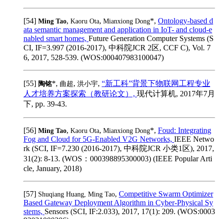
[54]
,
,
*,
Ontology-based d
Ming Tao
Kaoru Ota
Mianxiong Dong
ata semantic management and application in IoT- and cloud-e
nabled smart homes,
Future Generation Computer Systems (S
CI, IF=3.997 (2016-2017), 中科院JCR 2区, CCF C), Vol. 7
6, 2017, 528-539. (WOS:000407983100047)
[55]
*,
,
,
“新工科”背景下物联网工程专业
陶铭
曲超
洪小宇
人才培养方案探索（教研论文）,
现代计算机, 2017年7月
下, pp. 39-43.
[56]
,
,
*,
Foud: Integrating
Ming Tao
Kaoru Ota
Mianxiong Dong
Fog and Cloud for 5G-Enabled V2G Networks,
IEEE Netwo
rk (SCI, IF=7.230 (2016-2017), 中科院JCR 小类1区), 2017,
31(2): 8-13. (WOS：000398895300003) (IEEE Popular Arti
cle, January, 2018)
[57]
,
Competitive Swarm Optimizer
Shuqiang Huang, Ming Tao
Based Gateway Deployment Algorithm in Cyber-Physical Sy
stems,
Sensors (SCI, IF:2.033), 2017, 17(1): 209. (WOS:0003