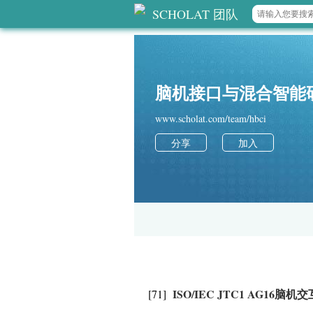
SCHOLAT 团队
脑机接口与混合智能
www.scholat.com/team/hbci
分享
加入
ISO/IEC JTC1 AG1
[71]