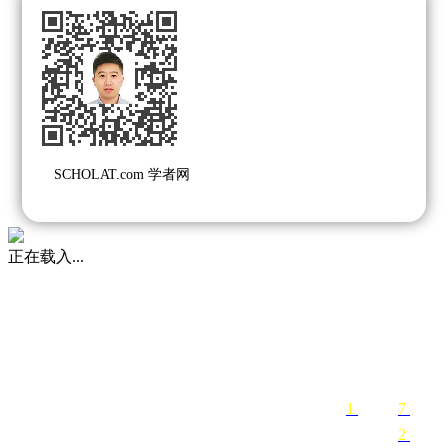
SCHOLAT.com 学者网
正在载入...
1
关注
7
粉丝
2
团队