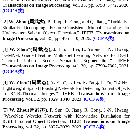
Transactions on Image Processing
, vol. 35, pp. 5758–5772, 2026.
(CCF A类)
[2]
W. Zhou (周武杰)
, B. Tang, R. Cong and Q. Jiang, "Turbidity–
Similarity Decoupling: Feature-Consistent Mutual Learning for
Underwater Salient Object Detection,"
IEEE Transactions on
Image Processing
, vol. 35, pp. 495–510, 2026.
(CCF A类)
[3]
W. Zhou*(周武杰),
J. Liu, J. Lei, L. Yu and J.-N. Hwang,
“GMNet: Graded-Feature Multilabel-Learning Network for RGB-
Thermal Urban Scene Semantic Segmentation,”
IEEE
Transactions on Image Processing
, vol. 30, pp. 7790–7802, 2021.
(CCF A类)
[4]
W. Zhou*(周武杰)
, Y. Zhu*, J. Lei, R. Yang, L. Yu, “LSNet:
Lightweight Spatial Boosting Network for Detecting Salient Objects
in RGB-Thermal Images,”
IEEE Transactions on Image
Processing
, vol. 32, pp. 1329–1340, 2023.
(CCF A类)
[5]
W. Zhou(周武杰)
, F. Sun, Q. Jiang, R. Cong, J.-N. Hwang,
“WaveNet: Wavelet Network with Knowledge Distillation for
RGB-T Salient Object Detection,”
IEEE Transactions on Image
Processing
, vol. 32, pp. 3027–3039, 2023.
(CCF A类)