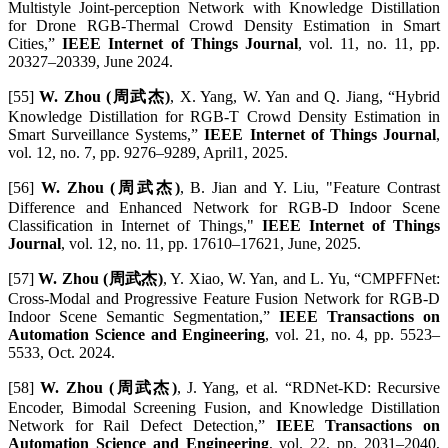
Multistyle Joint-perception Network with Knowledge Distillation
for Drone RGB-Thermal Crowd Density Estimation in Smart
Cities,”
IEEE Internet of Things Journal
, vol. 11, no. 11, pp.
20327–20339, June 2024.
[55]
W. Zhou (周武杰)
, X. Yang, W. Yan and Q. Jiang, “Hybrid
Knowledge Distillation for RGB-T Crowd Density Estimation in
Smart Surveillance Systems,”
IEEE Internet of Things Journal
,
vol. 12, no. 7, pp. 9276–9289, April1, 2025.
[56]
W. Zhou (周武杰)
, B. Jian and Y. Liu, "Feature Contrast
Difference and Enhanced Network for RGB-D Indoor Scene
Classification in Internet of Things,"
IEEE Internet of Things
Journal
, vol. 12, no. 11, pp. 17610–17621, June, 2025.
[57]
W. Zhou (周武杰)
, Y. Xiao, W. Yan, and L. Yu, “CMPFFNet:
Cross-Modal and Progressive Feature Fusion Network for RGB-D
Indoor Scene Semantic Segmentation,”
IEEE Transactions on
Automation Science and Engineering
, vol. 21, no. 4, pp. 5523–
5533, Oct. 2024.
[58]
W. Zhou (周武杰)
, J. Yang, et al. “RDNet-KD: Recursive
Encoder, Bimodal Screening Fusion, and Knowledge Distillation
Network for Rail Defect Detection,”
IEEE Transactions on
Automation Science and Engineering
, vol. 22, pp. 2031–2040,