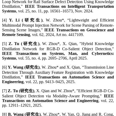
Loop Network for Rail Surface Defect Detection Using Knowledge
Distillation,"
IEEE Transactions on Intelligent Transportation
Systems
, vol. 25, no. 11, pp. 16561–16573, Nov. 2024.
[4]
Y. Li (研究生)
, W. Zhou*, “Lightweight and Efficient
Multimodal Prompt Injection Network for Scene Parsing of Remote-
Sensing Scene Images,”
IEEE Transactions on Geoscience and
Remote Sensing
, vol. 62, 2024, Art no. 4417109.
[5]
Z. Tu (研究生)
, W. Zhou*, X. Qian, "Hybrid Knowledge
Distillation Network for RGB-D Co-Salient Object Detection,"
IEEE Transactions on Systems, Man, and Cybernetics:
Systems
, vol. 55, no. 4, pp. 2695–2706, April 2025.
[6]
Y. Wang (研究生)
, W. Zhou* and X. Qian, “Transmission Line
Detection Through Auxiliary Feature Registration with Knowledge
Distillation,”
IEEE Transactions on Automation Science and
Engineering
, vol. 22, pp. 9413–9425, 2025.
[7]
Z. Tu (研究生)
, X. Qian and W. Zhou*, "Efficient RGB-D Co-
Salient Object Detection via Modality-Aware Prompting,"
IEEE
Transactions on Automation Science and Engineering
, vol. 22,
pp. 12911–12921, 2025.
[8]
B. Wang (研究生)
, W. Zhou*, W. Yan, Q. Jiang and R. Cong,