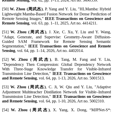
Remote Sensing
, vol. 62, pp. 1–13, 2024, Art no. 3490559.
[50]
W. Zhou (周武杰)
, P. Yang and Y. Liu, "HLMamba: Hybrid
Lightweight Mamba-Based Fusion Network for Dense Prediction of
Remote Sensing Images,"
IEEE Transactions on Geoscience and
Remote Sensing
, vol. 63, pp. 1–11, 2025, Art no. 4414211.
[51]
W. Zhou (周武杰)
, J. Xie, C. Xu, Y. Liu and Y. Wang,
"Adapt, Generate, and Supervise: Geometry-Aware Diffusion-
Guided SAM Framework for Remote Sensing Semantic
Segmentation,"
IEEE Transactions on Geoscience and Remote
Sensing
, vol. 64, pp. 1–14, 2026, Art no. 4402014.
[52]
W. Zhou (周武杰)
, B. Tang, M. Fang and Y. Liu,
"Dependency Then Compression: Global Dependency Network
With Three-Stage Knowledge Transfer for Visible-Infrared
Transmission Line Detection,"
IEEE Transactions on Geoscience
and Remote Sensing
, vol. 64, pp. 1-13, 2026, Art no. 5001513.
[53]
W. Zhou (周武杰)
, C. Ji, W. Qiu and Y. Liu, "Adaptive
Adjustment Multiteacher Distillation Network for Visible–Infrared
Transmission Line Detection,"
IEEE Transactions on Geoscience
and Remote Sensing
, vol. 64, pp. 1-10, 2026, Art no. 5002310.
[54]
W. Zhou (周武杰)
, X. Yang, X. Dong, “MJPNet-S*: