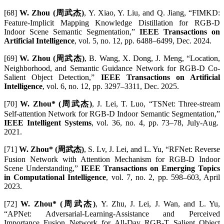
[68]
W. Zhou (周武杰)
, Y. Xiao, Y. Liu, and Q. Jiang, “FIMKD:
Feature-Implicit Mapping Knowledge Distillation for RGB-D
Indoor Scene Semantic Segmentation,”
IEEE Transactions on
Artificial Intelligence
, vol. 5, no. 12, pp. 6488–6499, Dec. 2024.
[69]
W. Zhou (周武杰)
, B. Wang, X. Dong, J. Meng, “Location,
Neighborhood, and Semantic Guidance Network for RGB-D Co-
Salient Object Detection,”
IEEE Transactions on Artificial
Intelligence
, vol. 6, no. 12, pp. 3297–3311, Dec. 2025.
[70]
W. Zhou* (周武杰)
, J. Lei, T. Luo, “TSNet: Three-stream
Self-attention Network for RGB-D Indoor Semantic Segmentation,”
IEEE Intelligent Systems
, vol. 36, no. 4, pp. 73–78, July-Aug.
2021.
[71]
W. Zhou* (周武杰)
, S. Lv, J. Lei, and L. Yu, “RFNet: Reverse
Fusion Network with Attention Mechanism for RGB-D Indoor
Scene Understanding,”
IEEE Transactions on Emerging Topics
in Computational Intelligence
, vol. 7, no. 2, pp. 598–603, April
2023.
[72]
W. Zhou* (周武杰)
, Y. Zhu, J. Lei, J. Wan, and L. Yu,
“APNet: Adversarial-Learning-Assistance and Perceived
Importance Fusion Network for All-Day RGB-T Salient Object