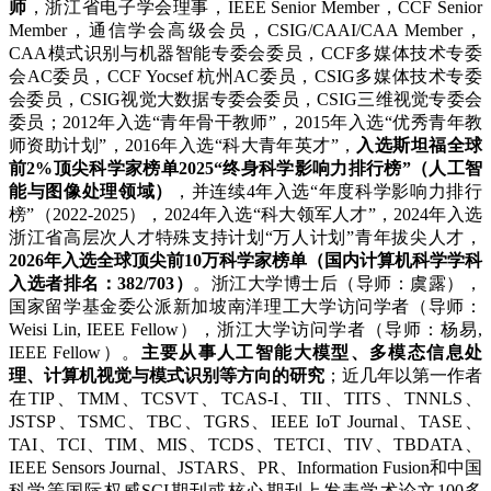
师
，浙江省电子学会理事，IEEE Senior Member，CCF Senior
Member，通信学会高级会员，CSIG/CAAI/CAA Member，
CAA模式识别与机器智能专委会委员，CCF多媒体技术专委
会AC委员，CCF Yocsef 杭州AC委员，CSIG多媒体技术专委
会委员，CSIG视觉大数据专委会委员，CSIG三维视觉专委会
委员；2012年入选“青年骨干教师”，2015年入选“优秀青年教
师资助计划”，2016年入选“科大青年英才”，
入选斯坦福全球
前2%顶尖科学家榜单2025“终身科学影响力排行榜”（人工智
能与图像处理领域）
，并连续4年入选“年度科学影响力排行
榜”（2022-2025），2024年入选“科大领军人才”，2024年入选
浙江省高层次人才特殊支持计划“万人计划”青年拔尖人才，
2026年入选全球顶尖前10万科学家榜单（国内计算机科学学科
入选者排名：382/703）
。浙江大学博士后（导师：虞露），
国家留学基金委公派新加坡南洋理工大学访问学者（导师：
Weisi Lin, IEEE Fellow），浙江大学访问学者（导师：杨易,
IEEE Fellow）。
主要从事人工智能大模型、多模态信息处
理、计算机视觉与模式识别等方向的研究
；近几年以第一作者
在TIP、TMM、TCSVT、TCAS-I、TII、TITS、TNNLS、
JSTSP、TSMC、TBC、TGRS、IEEE IoT Journal、TASE、
TAI、TCI、TIM、MIS、TCDS、TETCI、TIV、TBDATA、
IEEE Sensors Journal、JSTARS、PR、Information Fusion和中国
科学等国际权威SCI期刊或核心期刊上发表学术论文100多