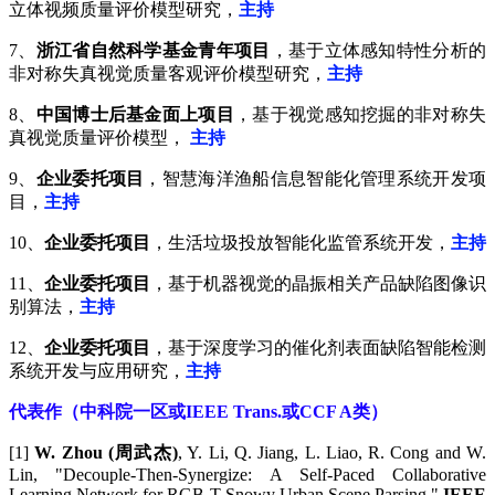
立体视频质量评价模型研究，
主持
7、
浙江省自然科学基金青年项目
，基于立体感知特性分析的
非对称失真视觉质量客观评价模型研究，
主持
8、
中国博士后基金面上项目
，基于视觉感知挖掘的非对称失
真视觉质量评价模型，
主持
9、
企业委托项目
，智慧海洋渔船信息智能化管理系统开发项
目，
主持
10、
企业委托项目
，生活垃圾投放智能化监管系统开发，
主持
11、
企业委托项目
，基于机器视觉的晶振相关产品缺陷图像识
别算法，
主持
12、
企业委托项目
，基于深度学习的催化剂表面缺陷智能检测
系统开发与应用研究，
主持
代表作（中科院一区或IEEE Trans.或CCF A类）
[1]
W. Zhou (周武杰)
, Y. Li, Q. Jiang, L. Liao, R. Cong and W.
Lin, "Decouple-Then-Synergize: A Self-Paced Collaborative
Learning Network for RGB-T Snowy Urban Scene Parsing,"
IEEE