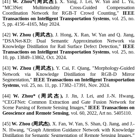
[41]
W. Zhou*(周武杰)
, X. Yang, J. Lei, W. Yan and L. Yu,
"MC3Net: Multimodality Cross-Guided Compensation
Coordination Network for RGB-T Crowd Counting,"
IEEE
Transactions on Intelligent Transportation Systems
, vol. 25, no.
5, pp. 4156–4165, May 2024.
[42]
W. Zhou (周武杰)
, J. Hong, X. Ran, W. Yan and Q. Jiang,
"DSANet-KD: Dual Semantic Approximation Network via
Knowledge Distillation for Rail Surface Defect Detection,"
IEEE
Transactions on Intelligent Transportation Systems
, vol. 25, no.
10, pp. 13849–13862, Oct. 2024.
[43]
W. Zhou (周武杰)
, Y. Cai, F. Qiang, "Morphology-Guided
Network via Knowledge Distillation for RGB-D Mirror
Segmentation,"
IEEE Transactions on Intelligent Transportation
Systems
, vol. 25, no. 11, pp. 17382–17391, Nov. 2024.
[44]
W. Zhou* (周武杰),
J. Jin, J. Lei, and J.-N. Hwang,
“CEGFNet: Common Extraction and Gate Fusion Network for
Scene Parsing of Remote Sensing Images,”
IEEE Transactions on
Geoscience and Remote Sensing
, vol. 60, 2022, Art no. 5405110.
[45]
W. Zhou (周武杰)
, X. Fan, W. Yan, S. Shan, Q. Jiang, and J.-
N. Hwang, “Graph Attention Guidance Network with Knowledge
Distillation for Semantic Segmentation of Remote Sensing Images,”