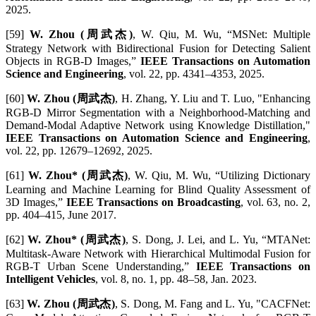
2025.
[59]
W. Zhou (周武杰)
, W. Qiu, M. Wu, “MSNet: Multiple
Strategy Network with Bidirectional Fusion for Detecting Salient
Objects in RGB-D Images,”
IEEE Transactions on Automation
Science and Engineering
, vol. 22, pp. 4341–4353, 2025.
[60]
W. Zhou (周武杰)
, H. Zhang, Y. Liu and T. Luo, "Enhancing
RGB-D Mirror Segmentation with a Neighborhood-Matching and
Demand-Modal Adaptive Network using Knowledge Distillation,"
IEEE Transactions on Automation Science and Engineering
,
vol. 22, pp. 12679–12692, 2025.
[61]
W. Zhou* (周武杰)
, W. Qiu, M. Wu, “Utilizing Dictionary
Learning and Machine Learning for Blind Quality Assessment of
3D Images,”
IEEE Transactions on Broadcasting
, vol. 63, no. 2,
pp. 404–415, June 2017.
[62]
W. Zhou* (周武杰)
, S. Dong, J. Lei, and L. Yu, “MTANet:
Multitask-Aware Network with Hierarchical Multimodal Fusion for
RGB-T Urban Scene Understanding,”
IEEE Transactions on
Intelligent Vehicles
, vol. 8, no. 1, pp. 48–58, Jan. 2023.
[63]
W. Zhou (周武杰)
, S. Dong, M. Fang and L. Yu, "CACFNet: