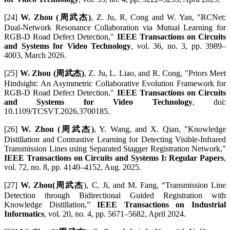
[24]
W. Zhou (周武杰)
, Z. Ju, R. Cong and W. Yan, "RCNet:
Dual-Network Resonance Collaboration via Mutual Learning for
RGB-D Road Defect Detection,"
IEEE Transactions on Circuits
and Systems for Video Technology
, vol. 36, no. 3, pp. 3989–
4003, March 2026.
[25]
W. Zhou (周武杰)
, Z. Ju, L. Liao, and R. Cong, "Priors Meet
Hindsight: An Asymmetric Collaborative Evolution Framework for
RGB-D Road Defect Detection,"
IEEE Transactions on Circuits
and Systems for Video Technology
, doi:
10.1109/TCSVT.2026.3700185.
[26]
W. Zhou (周武杰)
, Y. Wang, and X. Qian, "Knowledge
Distillation and Contrastive Learning for Detecting Visible-Infrared
Transmission Lines using Separated Stagger Registration Network,"
IEEE Transactions on Circuits and Systems I: Regular Papers
,
vol. 72, no. 8, pp. 4140–4152, Aug. 2025.
[27]
W. Zhou(周武杰
), C. Ji, and M. Fang, “Transmission Line
Detection through Bidirectional Guided Registration with
Knowledge Distillation,”
IEEE Transactions on Industrial
Informatics
, vol. 20, no. 4, pp. 5671–5682, April 2024.