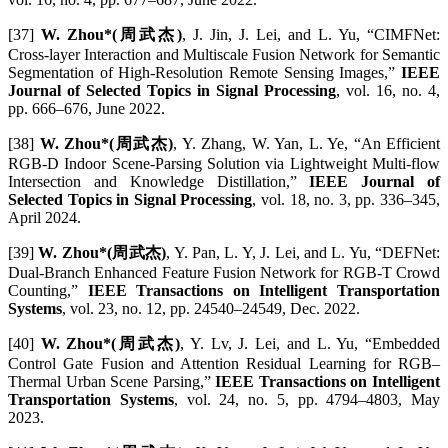
[37]
W. Zhou*(周武杰)
, J. Jin, J. Lei, and L. Yu, “CIMFNet:
Cross-layer Interaction and Multiscale Fusion Network for Semantic
Segmentation of High-Resolution Remote Sensing Images,”
IEEE
Journal of Selected Topics in Signal Processing
, vol. 16, no. 4,
pp. 666–676, June 2022.
[38]
W. Zhou*(周武杰)
, Y. Zhang, W. Yan, L. Ye, “An Efficient
RGB-D Indoor Scene-Parsing Solution via Lightweight Multi-flow
Intersection and Knowledge Distillation,”
IEEE Journal of
Selected Topics in Signal Processing
, vol. 18, no. 3, pp. 336–345,
April 2024.
[39]
W. Zhou*(周武杰)
, Y. Pan, L. Y, J. Lei, and L. Yu, “DEFNet:
Dual-Branch Enhanced Feature Fusion Network for RGB-T Crowd
Counting,”
IEEE Transactions on Intelligent Transportation
Systems
, vol. 23, no. 12, pp. 24540–24549, Dec. 2022.
[40]
W. Zhou*(周武杰)
, Y. Lv, J. Lei, and L. Yu, “Embedded
Control Gate Fusion and Attention Residual Learning for RGB–
Thermal Urban Scene Parsing,”
IEEE Transactions on Intelligent
Transportation Systems
, vol. 24, no. 5, pp. 4794–4803, May
2023.