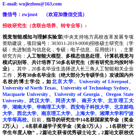
E-mail: wujiezhou@163.com
微信号：zwjzust （欢迎加微信交流）
招收研究生（含联合培养、转专业等）:
视觉智能感知与理解实验室
(中央支持地方高校改革发展专项
资助建设，项目编号：303011-2019-0008)招收硕士研究生（学
硕：先进制造与信息化，专硕：电子信息、应用统计），主要
研究方向：
人工智能大模型、多模态信息处理、计算机视觉与
模式识别等
。
共计培养了50多名研究生（所有研究生均按时毕
业）
。其中，20多名毕业生选择进入长三角人工智能相关企业
工作，
另有30余名毕业生（绝大部分为专硕学生）攻读国内外
名校的博士学位，如
北京大学、University of Liverpool、
University of North Texas、University of Technology Sydney、
Macquarie University、University of Georgia、Oregon State
University、武汉大学、同济大学、南开大学、北京理工大
学、湖南大学、华南理工大学、西安电子科技大学、北京邮电
大学、西北大学、南京理工大学、上海大学、湘潭大学和宁波
大学等高校。
目前，
指导的研究生中14名获国家奖学金（奖金
2万/人），4名获卓越学子奖学金（奖金3万/人），1名获校“大
学生年度人物”，2篇论文获省优秀硕士论文，2篇论文获校优