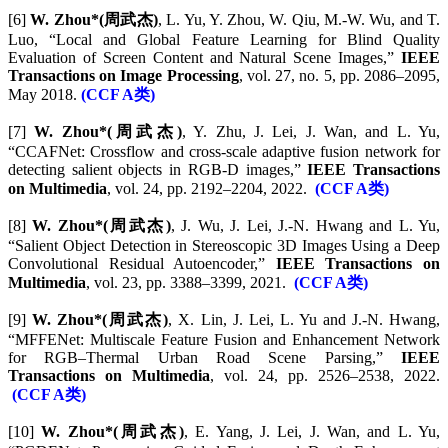
[6]
W. Zhou*(周武杰)
, L. Yu, Y. Zhou, W. Qiu, M.-W. Wu, and T.
Luo, “Local and Global Feature Learning for Blind Quality
Evaluation of Screen Content and Natural Scene Images,”
IEEE
Transactions on Image Processing
, vol. 27, no. 5, pp. 2086–2095,
May 2018.
(CCF A类)
[7]
W. Zhou*(周武杰)
, Y. Zhu, J. Lei, J. Wan, and L. Yu,
“CCAFNet: Crossflow and cross-scale adaptive fusion network for
detecting salient objects in RGB-D images,”
IEEE Transactions
on Multimedia
, vol. 24, pp. 2192–2204, 2022.
(CCF A类)
[8]
W. Zhou*(周武杰)
, J. Wu, J. Lei, J.-N. Hwang and L. Yu,
“Salient Object Detection in Stereoscopic 3D Images Using a Deep
Convolutional Residual Autoencoder,”
IEEE Transactions on
Multimedia
, vol. 23, pp. 3388–3399, 2021.
(CCF A类)
[9]
W. Zhou*(周武杰)
, X. Lin, J. Lei, L. Yu and J.-N. Hwang,
“MFFENet: Multiscale Feature Fusion and Enhancement Network
for RGB–Thermal Urban Road Scene Parsing,”
IEEE
Transactions on Multimedia
, vol. 24, pp. 2526–2538, 2022.
(CCF A类)
[10]
W. Zhou*(周武杰)
, E. Yang, J. Lei, J. Wan, and L. Yu,