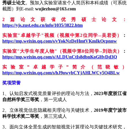
秀硕士论文
。预加入实验室请发个人简历和本科成绩（可系统
截图）到E-mail:
wujiezhou@163.com
2篇论文获省优秀硕士论文：
https://yjs.zust.edu.cn/info/1035/3822.htm
实验室"卓越学子"视频（视频中第2位同学--吴君委）
：
https://mp.weixin.qq.com/s/vYokNzDeHmtVKmIkOcpnnw
实验室"大学生年度人物"（视频中第8位同学--刘劲夫）
：
https://mp.weixin.qq.com/s/ALDUnCtIs8dbnKoGHvDd3Q
实验室”卓越学子”简介（范晓敏）
https://mp.weixin.qq.com/s/hJ9owybCYjAHLWCy5O4BLw
奖项荣誉
1、认知启发式视觉质量评价的理论与方法，
2023年度浙江省
自然科学奖三等奖
，第一完成人
2、立体视觉信息隐藏相关理论与关键技术，
2019年度宁波市
科学技术奖二等奖
，第三完成人
3、面向立体全景生成的智能视觉计算理论与关键技术研究，