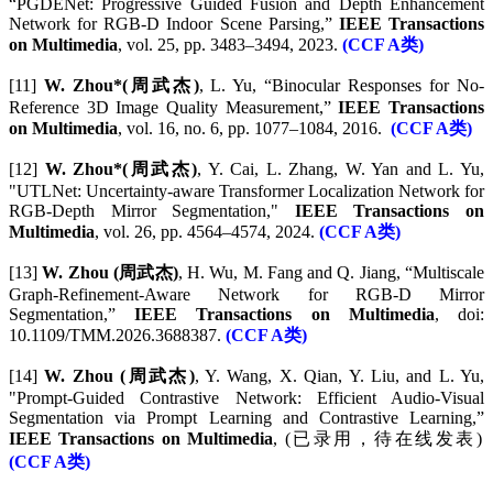
“PGDENet: Progressive Guided Fusion and Depth Enhancement
Network for RGB-D Indoor Scene Parsing,”
IEEE Transactions
on Multimedia
, vol. 25, pp. 3483–3494, 2023.
(CCF A类)
[11]
W. Zhou*(周武杰)
, L. Yu, “Binocular Responses for No-
Reference 3D Image Quality Measurement,”
IEEE Transactions
on Multimedia
, vol. 16, no. 6, pp. 1077–1084, 2016.
(CCF A类)
[12]
W. Zhou*(周武杰)
, Y. Cai, L. Zhang, W. Yan and L. Yu,
"UTLNet: Uncertainty-aware Transformer Localization Network for
RGB-Depth Mirror Segmentation,"
IEEE Transactions on
Multimedia
, vol. 26, pp. 4564–4574, 2024.
(CCF A类)
[13]
W. Zhou (周武杰)
, H. Wu, M. Fang and Q. Jiang, “Multiscale
Graph-Refinement-Aware Network for RGB-D Mirror
Segmentation,”
IEEE Transactions on Multimedia
, doi:
10.1109/TMM.2026.3688387.
(CCF A类)
[14]
W. Zhou (周武杰)
, Y. Wang, X. Qian, Y. Liu, and L. Yu,
"Prompt-Guided Contrastive Network: Efficient Audio-Visual
Segmentation via Prompt Learning and Contrastive Learning,”
IEEE Transactions on Multimedia
, (已录用，待在线发表)
(CCF A类)