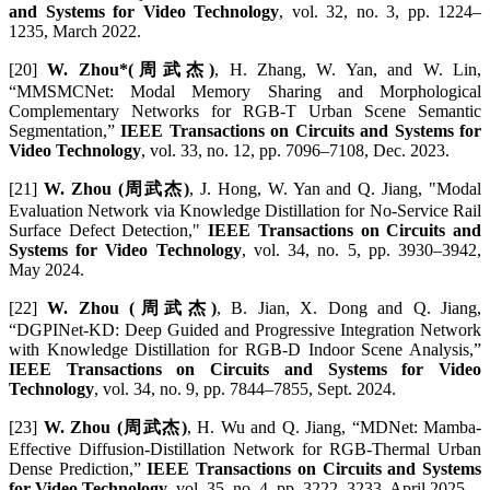
and Systems for Video Technology
, vol. 32, no. 3, pp. 1224–
1235, March 2022.
[20]
W. Zhou*(周武杰)
, H. Zhang, W. Yan, and W. Lin,
“MMSMCNet: Modal Memory Sharing and Morphological
Complementary Networks for RGB-T Urban Scene Semantic
Segmentation,”
IEEE Transactions on Circuits and Systems for
Video Technology
, vol. 33, no. 12, pp. 7096–7108, Dec. 2023.
[21]
W. Zhou (周武杰)
, J. Hong, W. Yan and Q. Jiang, "Modal
Evaluation Network via Knowledge Distillation for No-Service Rail
Surface Defect Detection,"
IEEE Transactions on Circuits and
Systems for Video Technology
, vol. 34, no. 5, pp. 3930–3942,
May 2024.
[22]
W. Zhou (周武杰)
, B. Jian, X. Dong and Q. Jiang,
“DGPINet-KD: Deep Guided and Progressive Integration Network
with Knowledge Distillation for RGB-D Indoor Scene Analysis,”
IEEE Transactions on Circuits and Systems for Video
Technology
, vol. 34, no. 9, pp. 7844–7855, Sept. 2024.
[23]
W. Zhou (周武杰)
, H. Wu and Q. Jiang, “MDNet: Mamba-
Effective Diffusion-Distillation Network for RGB-Thermal Urban
Dense Prediction,”
IEEE Transactions on Circuits and Systems
for Video Technology
, vol. 35, no. 4, pp. 3222–3233, April 2025.