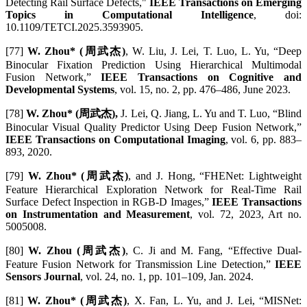
Detecting Rail Surface Defects,"
IEEE Transactions on Emerging
Topics in Computational Intelligence
, doi:
10.1109/TETCI.2025.3593905.
[77]
W. Zhou* (周武杰)
, W. Liu, J. Lei, T. Luo, L. Yu, “Deep
Binocular Fixation Prediction Using Hierarchical Multimodal
Fusion Network,”
IEEE Transactions on Cognitive and
Developmental Systems
, vol. 15, no. 2, pp. 476–486, June 2023.
[78]
W. Zhou* (周武杰),
J. Lei, Q. Jiang, L. Yu and T. Luo, “Blind
Binocular Visual Quality Predictor Using Deep Fusion Network,”
IEEE Transactions on Computational Imaging
, vol. 6, pp. 883–
893, 2020.
[79]
W. Zhou* (周武杰)
, and J. Hong, “FHENet: Lightweight
Feature Hierarchical Exploration Network for Real-Time Rail
Surface Defect Inspection in RGB-D Images,”
IEEE Transactions
on Instrumentation and Measurement
, vol. 72, 2023, Art no.
5005008.
[80]
W. Zhou (周武杰)
, C. Ji and M. Fang, “Effective Dual-
Feature Fusion Network for Transmission Line Detection,”
IEEE
Sensors Journal
, vol. 24, no. 1, pp. 101–109, Jan. 2024.
[81]
W. Zhou* (周武杰)
, X. Fan, L. Yu, and J. Lei, “MISNet: