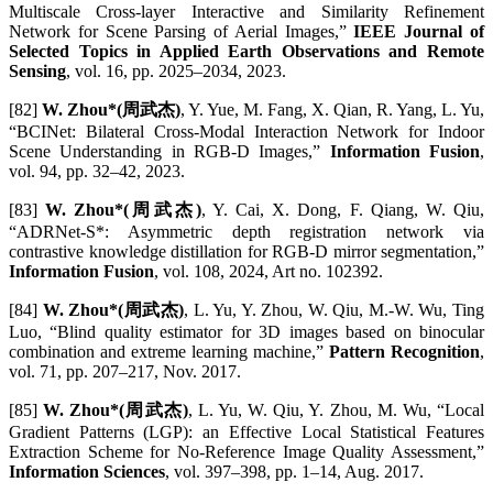
Multiscale Cross-layer Interactive and Similarity Refinement
Network for Scene Parsing of Aerial Images,”
IEEE Journal of
Selected Topics in Applied Earth Observations and Remote
Sensing
, vol. 16, pp. 2025–2034, 2023.
[82]
W. Zhou*(周武杰)
, Y. Yue, M. Fang, X. Qian, R. Yang, L. Yu,
“BCINet: Bilateral Cross-Modal Interaction Network for Indoor
Scene Understanding in RGB-D Images,”
Information Fusion
,
vol. 94, pp. 32–42, 2023.
[83]
W. Zhou*(周武杰)
, Y. Cai, X. Dong, F. Qiang, W. Qiu,
“ADRNet-S*: Asymmetric depth registration network via
contrastive knowledge distillation for RGB-D mirror segmentation,”
Information Fusion
, vol. 108, 2024, Art no. 102392.
[84]
W. Zhou*(周武杰)
, L. Yu, Y. Zhou, W. Qiu, M.-W. Wu, Ting
Luo, “Blind quality estimator for 3D images based on binocular
combination and extreme learning machine,”
Pattern Recognition
,
vol. 71, pp. 207–217, Nov. 2017.
[85]
W. Zhou*(周武杰)
, L. Yu, W. Qiu, Y. Zhou, M. Wu, “Local
Gradient Patterns (LGP): an Effective Local Statistical Features
Extraction Scheme for No-Reference Image Quality Assessment,”
Information Sciences
, vol. 397–398, pp. 1–14, Aug. 2017.