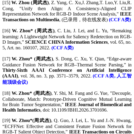
[15]
W. Zhou (周武杰)
, Z. Yang, C. Xu,J. Zhang,T. Luo,Y. Liu,R.
Cong, "Unify then Align: A Consistency-Aligned CLIP
Representation Network for RGB-D Indoor Scene Analysis,"
IEEE
Transactions on Multimedia
, (已录用，待在线发表)
(CCF A类)
[16]
W. Zhou* (周武杰)
, C. Liu, J. Lei, and L. Yu, “Remaking
learning: A Lightweight Network for Saliency Redetection on RGB-
D Images,”
SCIENCE CHINA Information Sciences
, vol. 65, no.
5, Art. no. 160107, 2022.
(CCF A类)
[17]
W. Zhou* (周武杰)
, S. Dong, C. Xu, Y. Qian, “Edge-aware
Guidance Fusion Network for RGB–Thermal Scene Parsing,” in
Thirty-Sixth AAAI Conference on Artificial Intelligence
(AAAI)
, vol. 36, no. 3, pp. 3571–3579, 2022.
(CCF A类, 人工智
能顶级会议)
[18]
W. Zhou* (周武杰)
, Y. Shi, M. Fang and G. Yue, "Decouple,
Collaborate, Match: Prototype-Driven Cognitive Mutual Learning
for Brain Tumor Segmentation,"
IEEE Journal of Biomedical and
Health Informatics
, doi: 10.1109/JBHI.2026.3701696.
[19]
W. Zhou*(周武杰)
, Q. Guo, J. Lei, L. Yu and J.-N. Hwang,
“ECFFNet: Effective and Consistent Feature Fusion Network for
RGB-T Salient Object Detection,”
IEEE Transactions on Circuits