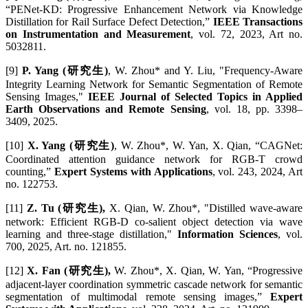
“PENet-KD: Progressive Enhancement Network via Knowledge
Distillation for Rail Surface Defect Detection,”
IEEE Transactions
on Instrumentation and Measurement
, vol. 72, 2023, Art no.
5032811.
[9]
P. Yang (研究生)
, W. Zhou* and Y. Liu, "Frequency-Aware
Integrity Learning Network for Semantic Segmentation of Remote
Sensing Images,"
IEEE Journal of Selected Topics in Applied
Earth Observations and Remote Sensing
, vol. 18, pp. 3398–
3409, 2025.
[10]
X. Yang (研究生)
, W. Zhou*, W. Yan, X. Qian, “CAGNet:
Coordinated attention guidance network for RGB-T crowd
counting,”
Expert Systems with Applications
, vol. 243, 2024, Art
no. 122753.
[11]
Z. Tu (研究生),
X. Qian, W. Zhou*, "Distilled wave-aware
network: Efficient RGB-D co-salient object detection via wave
learning and three-stage distillation,"
Information Sciences
, vol.
700, 2025, Art. no. 121855.
[12]
X. Fan (研究生),
W. Zhou*, X. Qian, W. Yan, “Progressive
adjacent-layer coordination symmetric cascade network for semantic
segmentation of multimodal remote sensing images,”
Expert