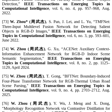
Detection,”
IEEE Transactions on Emerging Topics in
Computational Intelligence
, vol. 6, no. 4, pp. 957–968, Aug.
2022.
[73]
W. Zhou* (周武杰)
, S. Pan, J. Lei, and L. Yu, “TMFNet:
Three-Input Multilevel Fusion Network for Detecting Salient
Objects in RGB-D Images,”
IEEE Transactions on Emerging
Topics in Computational Intelligence
, vol. 6, no. 3, pp. 593–601,
June 2022.
[74]
W. Zhou (周武杰)
, G. Xu, “ACENet: Auxiliary Context-
Information Enhancement Network for RGB-D Indoor Scene
Semantic Segmentation,”
IEEE Transactions on Emerging
Topics in Computational Intelligence
, vol. 8, no. 2, pp. 1125–
1129, April 2024.
[75]
W. Zhou (周武杰)
, T. Gong, "BFTNet: Boundary-Induced
Four-Phase Transformer Network for RGB-Thermal Urban Road
Scene Parsing,"
IEEE Transactions on Emerging Topics in
Computational Intelligence
, vol. 9, no. 4, pp. 2703–2712, Aug.
2025.
[76]
W. Zhou (周武杰)
, Y. Wu, J. Meng and X. Dong,
"Morphology Recognition Network via Contrastive Distillation for