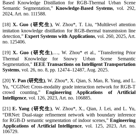
Based Knowledge Distillation for RGB-Thermal Urban Scene
Semantic Segmentation,”
Knowledge-Based Systems
, vol. 292,
2024, Art. no. 111588.
[18]
X. Guo (研究生)
, W. Zhou*, T. Liu, “Multilevel attention
imitation knowledge distillation for RGB-thermal transmission line
detection,”
Expert Systems with Applications
, vol. 260, 2025, Art.
no. 125406.
[19]
X. Guo (研究生)
,…, W. Zhou* et al., "Transferring Prior
Thermal Knowledge for Snowy Urban Scene Semantic
Segmentation,"
IEEE Transactions on Intelligent Transportation
Systems
, vol. 26, no. 8, pp. 12474–12487, Aug. 2025.
[20]
Y. Pan (研究生)
, W. Zhou*, X. Qian, S. Mao, R. Yang, and L.
Yu, “CGINet: Cross-modality grade interaction network for RGB-T
crowd counting,”
Engineering Applications of Artificial
Intelligence
, vol. 126, 2023, Art. no. 106885.
[21]
E. Yang (研究生)
, W. Zhou*, X., Qian, J. Lei, and L. Yu,
“DRNet: Dual-stage refinement network with boundary inference
for RGB-D semantic segmentation of indoor scenes,”
Engineering
Applications of Artificial Intelligence
, vol. 125, 2023, Art. no.
106729.