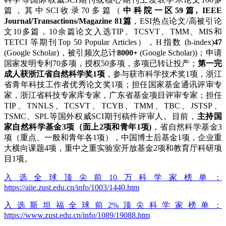
篇，其中SCI收录70多篇（
中科院一区59篇, IEEE
Journal/Transactions/Magazine 81篇
，ESI热点论文/高被引论
文10多篇，10余篇论文入选TIP、TCSVT、TMM、MIS和
TETCI 等期刊Top 50 Popular Articles），H指数 (h-index)
47
(Google Scholar)，被引频次总计
8000+
(Google Scholar))；申请
国家发明专利70多项，授权50多项，多项已转让投产；
第一完
成人获浙江省自然科学奖1项
，参与获市科学技术奖1项，浙江
省青年科技工作者优秀论文奖1项；担任国家基金通讯评审专
家，浙江省科技专家库专家，广东省基金项目评审专家；担任
TIP、TNNLS、TCSVT、TCYB、TMM、TBC、JSTSP、
TSMC、SPL等国外权威SCI期刊稿件评审人。目前，
主持国
家自然科学基金3项（面上2项和青年1项)
，省自然科学基金3
项（重点、一般和青年各1项），中国博士后基金1项，企业重
大横向课题4项，重中之重实验室开放基金2项和教育厅科研项
目1项。
入选全球顶尖前10万科学家榜单：
https://aiie.zust.edu.cn/info/1003/1440.htm
入选斯坦福全球前2%顶尖科学家榜单：
https://www.zust.edu.cn/info/1089/19088.htm