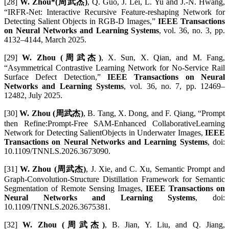
[28]
W. Zhou*(周武杰)
, Q. Guo, J. Lei, L. Yu and J.-N. Hwang,
“IRFR-Net: Interactive Recursive Feature-reshaping Network for
Detecting Salient Objects in RGB-D Images,”
IEEE Transactions
on Neural Networks and Learning Systems
, vol. 36, no. 3, pp.
4132–4144, March 2025.
[29]
W. Zhou (周武杰)
, X. Sun, X. Qian, and M. Fang,
“Asymmetrical Contrastive Learning Network for No-Service Rail
Surface Defect Detection,”
IEEE Transactions on Neural
Networks and Learning Systems
, vol. 36, no. 7, pp. 12469–
12482, July 2025.
[30]
W. Zhou (周武杰)
, B. Tang, X. Dong, and F. Qiang, “Prompt
then Refine:Prompt-Free SAM-Enhanced CollaborativeLearning
Network for Detecting SalientObjects in Underwater Images,
IEEE
Transactions on Neural Networks and Learning Systems
, doi:
10.1109/TNNLS.2026.3673090.
[31]
W. Zhou (周武杰)
, J. Xie, and C. Xu, Semantic Prompt and
Graph-Convolution-Structure Distillation Framework for Semantic
Segmentation of Remote Sensing Images,
IEEE Transactions on
Neural Networks and Learning Systems
, doi:
10.1109/TNNLS.2026.3675381.
[32]
W. Zhou (周武杰)
, B. Jian, Y. Liu, and Q. Jiang,