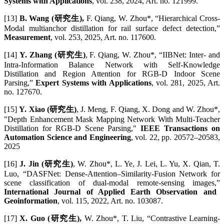
Systems with Applications
, vol. 238, 2024, Art. no. 121999.
[13]
B. Wang (研究生),
F. Qiang, W. Zhou*, “Hierarchical Cross-
Modal multianchor distillation for rail surface defect detection,”
Measurement
, vol. 253, 2025, Art. no. 117600.
[14]
Y. Zhang (研究生)
, F. Qiang, W. Zhou*, “IIBNet: Inter- and
Intra-Information Balance Network with Self-Knowledge
Distillation and Region Attention for RGB-D Indoor Scene
Parsing,”
Expert Systems with Applications
, vol. 281, 2025, Art.
no. 127670.
[15]
Y. Xiao (研究生)
, J. Meng, F. Qiang, X. Dong and W. Zhou*,
"Depth Enhancement Mask Mapping Network With Multi-Teacher
Distillation for RGB-D Scene Parsing,"
IEEE Transactions on
Automation Science and Engineering
, vol. 22, pp. 20572–20583,
2025
[16]
J. Jin (研究生)
, W. Zhou*, L. Ye, J. Lei, L. Yu, X. Qian, T.
Luo, “DASFNet: Dense-Attention–Similarity-Fusion Network for
scene classification of dual-modal remote-sensing images,”
International Journal of Applied Earth Observation and
Geoinformation
, vol. 115, 2022, Art. no. 103087.
[17]
X. Guo (研究生),
W. Zhou*, T. Liu, “Contrastive Learning-