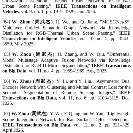
Cross-Modal Attention Cascaded Fusion Network for RGB-T
Urban Scene Parsing,"
IEEE Transactions on Intelligent
Vehicles
, vol. 9, no. 1, pp. 1919–1929, Jan. 2024.
[64]
W. Zhou (周武杰)
, H. Wu, and Q. Jiang, "MGSGNet-S*:
Multilayer Guided Semantic Graph Network via Knowledge
Distillation for RGB-Thermal Urban Scene Parsing,"
IEEE
Transactions on Intelligent Vehicles
, vol. 10, no. 5, pp. 3543–
3559, May 2025.
[65]
W. Zhou (周武杰)
, H. Zhang, and W. Qiu, "Differential
Modal Multistage Adaptive Fusion Networks via Knowledge
Distillation for RGB-D Mirror Segmentation,"
IEEE Transactions
on Big Data
, vol. 11, no. 4, pp. 1959–1969, Aug. 2025.
[66]
W. Zhou (周武杰)
, Y. Li, and Y. Liu, "Asymmetric Dual
Encoder Network with Clustering and Mutual Contrast Loss for the
Semantic Segmentation of Remote Sensing Images,"
IEEE
Transactions on Big Data,
vol. 11, no. 6, pp. 3103–3115, Dec.
2025.
[67]
W. Zhou (周武杰)
, Y. Wu, F. Qiang and W. Yan, "Lightweight
Scope Integration Network for Rail Surface Defect Detection,"
IEEE Transactions on Big Data
, vol. 12, no. 2, pp. 321–329,
April 2026.