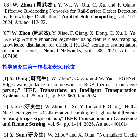
[86]
W. Zhou (周武杰)
, Y. Wu, W. Qiu, C. Xu, and F. Qiang,
“Effective Bi-decoding Networks for Rail-Surface Defect Detection
by Knowledge Distillation,”
Applied Soft Computing
, vol. 167,
2024, Art. no. 112422.
[87]
W. Zhou (周武杰)
, Y. Xiao, F. Qiang, X. Dong, C. Xu, L. Yu,
“AESeg: Affinity-enhanced segmenter using feature class mapping
knowledge distillation for efficient RGB-D semantic segmentation
of indoor scenes,”
Neural Networks
, vol. 188, 2025, Art. no.
107438.
指导研究生第一作者发表SCI论文
[1]
S. Dong (研究生)
, W. Zhou*, C. Xu, and W. Yan, "EGFNet:
Edge-aware guidance fusion network for RGB–thermal urban scene
parsing,"
IEEE Transactions on Intelligent Transportation
Systems
, vol. 25, no. 1, pp. 657–669, Jan. 2024.
[2]
J. Xie (研究生)
, W. Zhou, C. Xu, Y. Liu and F. Qiang, "HCL-
Net: Heterogeneous Collaborative Learning for Lightweight Remote
Sensing Image Segmentation,"
IEEE Transactions on Geoscience
and Remote Sensing
, vol. 64, pp. 1–14, 2026, Art no. 4401014.
[3]
X. Sun (研究生)
, W. Zhou* and X. Qian, "Normalized Cyclic