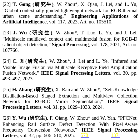
[22]
T. Gong (研究生)
, W. Zhou*, X. Qian, J. Lei, and L. Yu,
“Global contextually guided lightweight network for RGB-thermal
urban scene understanding,”
Engineering Applications of
Artificial Intelligence
, vol. 117, 2023, Art. no. 105510.
[23]
J. Wu (研究生)
, W. Zhou*, T. Luo, L. Yu, and J. Lei,
“Multiscale multilevel context and multimodal fusion for RGB-D
salient object detection,”
Signal Processing
, vol. 178, 2021, Art. no.
107766.
[24]
C. Ji (研究生)
, W. Zhou*, J. Lei and L. Ye, "Infrared and
Visible Image Fusion via Multiscale Receptive Field Amplification
Fusion Network,"
IEEE Signal Processing Letters
, vol. 30, pp.
493–497, 2023.
[25]
H. Zhang (研究生)
, X. Ran and W. Zhou*, "Self-Knowledge
Distillation-Based Staged Extraction and Multiview Collection
Network for RGB-D Mirror Segmentation,"
IEEE Signal
Processing Letters
, vol. 31, pp. 1029–1033, 2024.
[26]
Y. Wu (研究生)
, F. Qiang, W. Zhou* and W. Yan, "PFCNet:
Enhancing Rail Surface Defect Detection With Pixel-Aware
Frequency Conversion Networks,"
IEEE Signal Processing
578
following
137
followers
Letters
, vol. 32, pp. 606–610, 2025.