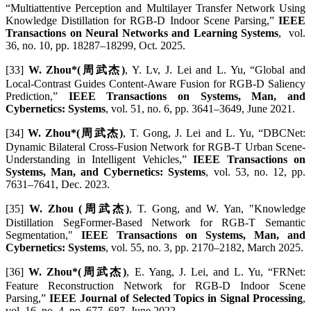
“Multiattentive Perception and Multilayer Transfer Network Using
Knowledge Distillation for RGB-D Indoor Scene Parsing,”
IEEE
Transactions on Neural Networks and Learning Systems
, vol.
36, no. 10, pp. 18287–18299, Oct. 2025.
[33]
W. Zhou*(周武杰)
, Y. Lv, J. Lei and L. Yu, “Global and
Local-Contrast Guides Content-Aware Fusion for RGB-D Saliency
Prediction,”
IEEE Transactions on Systems, Man, and
Cybernetics: Systems
, vol. 51, no. 6, pp. 3641–3649, June 2021.
[34]
W. Zhou*(周武杰)
, T. Gong, J. Lei and L. Yu, “DBCNet:
Dynamic Bilateral Cross-Fusion Network for RGB-T Urban Scene-
Understanding in Intelligent Vehicles,”
IEEE Transactions on
Systems, Man, and Cybernetics: Systems
, vol. 53, no. 12, pp.
7631–7641, Dec. 2023.
[35]
W. Zhou (周武杰)
, T. Gong, and W. Yan, "Knowledge
Distillation SegFormer-Based Network for RGB-T Semantic
Segmentation,"
IEEE Transactions on Systems, Man, and
Cybernetics: Systems
, vol. 55, no. 3, pp. 2170–2182, March 2025.
[36]
W. Zhou*(周武杰)
, E. Yang, J. Lei, and L. Yu, “FRNet:
Feature Reconstruction Network for RGB-D Indoor Scene
Parsing,”
IEEE Journal of Selected Topics in Signal Processing
,
vol. 16, no. 4, pp. 677–687, June 2022.