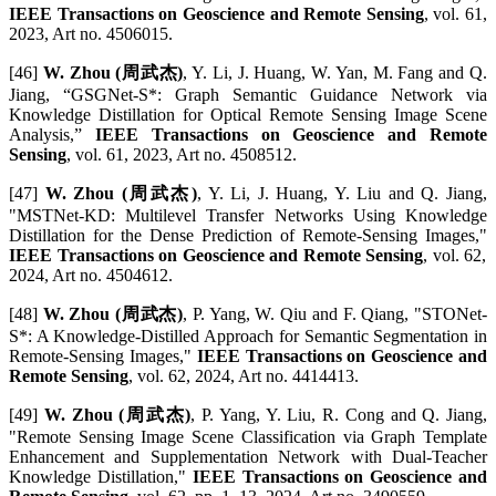
IEEE Transactions on Geoscience and Remote Sensing
, vol. 61,
2023, Art no. 4506015.
[46]
W. Zhou (周武杰)
, Y. Li, J. Huang, W. Yan, M. Fang and Q.
Jiang, “GSGNet-S*: Graph Semantic Guidance Network via
Knowledge Distillation for Optical Remote Sensing Image Scene
Analysis,”
IEEE Transactions on Geoscience and Remote
Sensing
, vol. 61, 2023, Art no. 4508512.
[47]
W. Zhou (周武杰)
, Y. Li, J. Huang, Y. Liu and Q. Jiang,
"MSTNet-KD: Multilevel Transfer Networks Using Knowledge
Distillation for the Dense Prediction of Remote-Sensing Images,"
IEEE Transactions on Geoscience and Remote Sensing
, vol. 62,
2024, Art no. 4504612.
[48]
W. Zhou (周武杰)
, P. Yang, W. Qiu and F. Qiang, "STONet-
S*: A Knowledge-Distilled Approach for Semantic Segmentation in
Remote-Sensing Images,"
IEEE Transactions on Geoscience and
Remote Sensing
, vol. 62, 2024, Art no. 4414413.
[49]
W. Zhou (周武杰)
, P. Yang, Y. Liu, R. Cong and Q. Jiang,
"Remote Sensing Image Scene Classification via Graph Template
Enhancement and Supplementation Network with Dual-Teacher
Knowledge Distillation,"
IEEE Transactions on Geoscience and