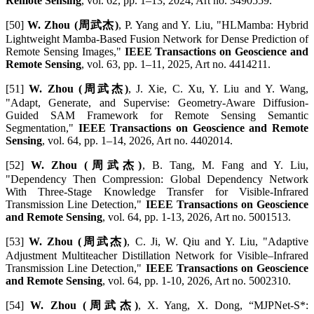
Remote Sensing
, vol. 62, pp. 1–13, 2024, Art no. 3490559.
[50]
W. Zhou (周武杰)
, P. Yang and Y. Liu, "HLMamba: Hybrid
Lightweight Mamba-Based Fusion Network for Dense Prediction of
Remote Sensing Images,"
IEEE Transactions on Geoscience and
Remote Sensing
, vol. 63, pp. 1–11, 2025, Art no. 4414211.
[51]
W. Zhou (周武杰)
, J. Xie, C. Xu, Y. Liu and Y. Wang,
"Adapt, Generate, and Supervise: Geometry-Aware Diffusion-
Guided SAM Framework for Remote Sensing Semantic
Segmentation,"
IEEE Transactions on Geoscience and Remote
Sensing
, vol. 64, pp. 1–14, 2026, Art no. 4402014.
[52]
W. Zhou (周武杰)
, B. Tang, M. Fang and Y. Liu,
"Dependency Then Compression: Global Dependency Network
With Three-Stage Knowledge Transfer for Visible-Infrared
Transmission Line Detection,"
IEEE Transactions on Geoscience
and Remote Sensing
, vol. 64, pp. 1-13, 2026, Art no. 5001513.
[53]
W. Zhou (周武杰)
, C. Ji, W. Qiu and Y. Liu, "Adaptive
Adjustment Multiteacher Distillation Network for Visible–Infrared
Transmission Line Detection,"
IEEE Transactions on Geoscience
and Remote Sensing
, vol. 64, pp. 1-10, 2026, Art no. 5002310.
[54]
W. Zhou (周武杰)
, X. Yang, X. Dong, “MJPNet-S*: