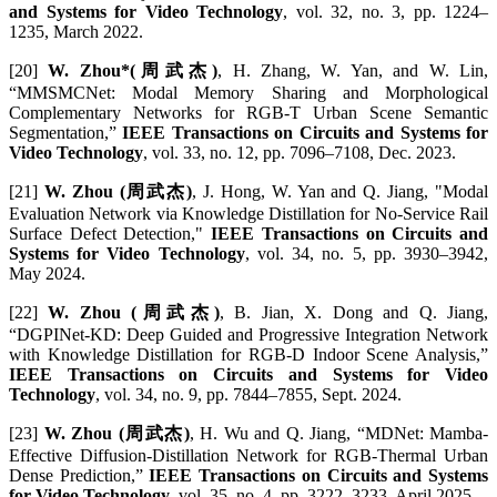
and Systems for Video Technology
, vol. 32, no. 3, pp. 1224–
1235, March 2022.
[20]
W. Zhou*(周武杰)
, H. Zhang, W. Yan, and W. Lin,
“MMSMCNet: Modal Memory Sharing and Morphological
Complementary Networks for RGB-T Urban Scene Semantic
Segmentation,”
IEEE Transactions on Circuits and Systems for
Video Technology
, vol. 33, no. 12, pp. 7096–7108, Dec. 2023.
[21]
W. Zhou (周武杰)
, J. Hong, W. Yan and Q. Jiang, "Modal
Evaluation Network via Knowledge Distillation for No-Service Rail
Surface Defect Detection,"
IEEE Transactions on Circuits and
Systems for Video Technology
, vol. 34, no. 5, pp. 3930–3942,
May 2024.
[22]
W. Zhou (周武杰)
, B. Jian, X. Dong and Q. Jiang,
“DGPINet-KD: Deep Guided and Progressive Integration Network
with Knowledge Distillation for RGB-D Indoor Scene Analysis,”
IEEE Transactions on Circuits and Systems for Video
Technology
, vol. 34, no. 9, pp. 7844–7855, Sept. 2024.
[23]
W. Zhou (周武杰)
, H. Wu and Q. Jiang, “MDNet: Mamba-
Effective Diffusion-Distillation Network for RGB-Thermal Urban
Dense Prediction,”
IEEE Transactions on Circuits and Systems
for Video Technology
, vol. 35, no. 4, pp. 3222–3233, April 2025.