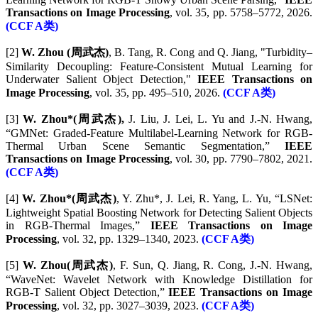
Transactions on Image Processing
, vol. 35, pp. 5758–5772, 2026.
(CCF A类)
[2]
W. Zhou (周武杰)
, B. Tang, R. Cong and Q. Jiang, "Turbidity–
Similarity Decoupling: Feature-Consistent Mutual Learning for
Underwater Salient Object Detection,"
IEEE Transactions on
Image Processing
, vol. 35, pp. 495–510, 2026.
(CCF A类)
[3]
W. Zhou*(周武杰),
J. Liu, J. Lei, L. Yu and J.-N. Hwang,
“GMNet: Graded-Feature Multilabel-Learning Network for RGB-
Thermal Urban Scene Semantic Segmentation,”
IEEE
Transactions on Image Processing
, vol. 30, pp. 7790–7802, 2021.
(CCF A类)
[4]
W. Zhou*(周武杰)
, Y. Zhu*, J. Lei, R. Yang, L. Yu, “LSNet:
Lightweight Spatial Boosting Network for Detecting Salient Objects
in RGB-Thermal Images,”
IEEE Transactions on Image
Processing
, vol. 32, pp. 1329–1340, 2023.
(CCF A类)
[5]
W. Zhou(周武杰)
, F. Sun, Q. Jiang, R. Cong, J.-N. Hwang,
“WaveNet: Wavelet Network with Knowledge Distillation for
RGB-T Salient Object Detection,”
IEEE Transactions on Image
Processing
, vol. 32, pp. 3027–3039, 2023.
(CCF A类)