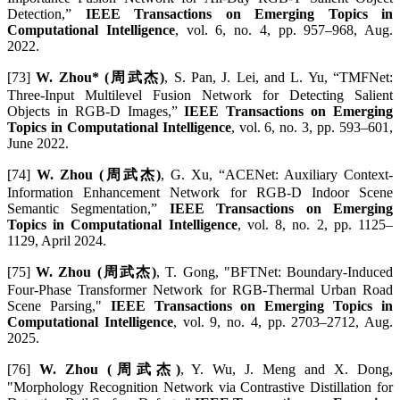
Detection,”
IEEE Transactions on Emerging Topics in
Computational Intelligence
, vol. 6, no. 4, pp. 957–968, Aug.
2022.
[73]
W. Zhou* (周武杰)
, S. Pan, J. Lei, and L. Yu, “TMFNet:
Three-Input Multilevel Fusion Network for Detecting Salient
Objects in RGB-D Images,”
IEEE Transactions on Emerging
Topics in Computational Intelligence
, vol. 6, no. 3, pp. 593–601,
June 2022.
[74]
W. Zhou (周武杰)
, G. Xu, “ACENet: Auxiliary Context-
Information Enhancement Network for RGB-D Indoor Scene
Semantic Segmentation,”
IEEE Transactions on Emerging
Topics in Computational Intelligence
, vol. 8, no. 2, pp. 1125–
1129, April 2024.
[75]
W. Zhou (周武杰)
, T. Gong, "BFTNet: Boundary-Induced
Four-Phase Transformer Network for RGB-Thermal Urban Road
Scene Parsing,"
IEEE Transactions on Emerging Topics in
Computational Intelligence
, vol. 9, no. 4, pp. 2703–2712, Aug.
2025.
[76]
W. Zhou (周武杰)
, Y. Wu, J. Meng and X. Dong,
"Morphology Recognition Network via Contrastive Distillation for