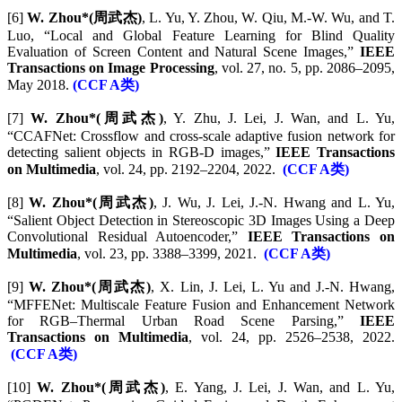
[6]
W. Zhou*(周武杰)
, L. Yu, Y. Zhou, W. Qiu, M.-W. Wu, and T.
Luo, “Local and Global Feature Learning for Blind Quality
Evaluation of Screen Content and Natural Scene Images,”
IEEE
Transactions on Image Processing
, vol. 27, no. 5, pp. 2086–2095,
May 2018.
(CCF A类)
[7]
W. Zhou*(周武杰)
, Y. Zhu, J. Lei, J. Wan, and L. Yu,
“CCAFNet: Crossflow and cross-scale adaptive fusion network for
detecting salient objects in RGB-D images,”
IEEE Transactions
on Multimedia
, vol. 24, pp. 2192–2204, 2022.
(CCF A类)
[8]
W. Zhou*(周武杰)
, J. Wu, J. Lei, J.-N. Hwang and L. Yu,
“Salient Object Detection in Stereoscopic 3D Images Using a Deep
Convolutional Residual Autoencoder,”
IEEE Transactions on
Multimedia
, vol. 23, pp. 3388–3399, 2021.
(CCF A类)
[9]
W. Zhou*(周武杰)
, X. Lin, J. Lei, L. Yu and J.-N. Hwang,
“MFFENet: Multiscale Feature Fusion and Enhancement Network
for RGB–Thermal Urban Road Scene Parsing,”
IEEE
Transactions on Multimedia
, vol. 24, pp. 2526–2538, 2022.
(CCF A类)
[10]
W. Zhou*(周武杰)
, E. Yang, J. Lei, J. Wan, and L. Yu,