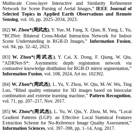
Multiscale Cross-layer Interactive and Similarity Refinement
Network for Scene Parsing of Aerial Images,”
IEEE Journal of
Selected Topics in Applied Earth Observations and Remote
Sensing
, vol. 16, pp. 2025–2034, 2023.
[82]
W. Zhou*(周武杰)
, Y. Yue, M. Fang, X. Qian, R. Yang, L. Yu,
“BCINet: Bilateral Cross-Modal Interaction Network for Indoor
Scene Understanding in RGB-D Images,”
Information Fusion
,
vol. 94, pp. 32–42, 2023.
[83]
W. Zhou*(周武杰)
, Y. Cai, X. Dong, F. Qiang, W. Qiu,
“ADRNet-S*: Asymmetric depth registration network via
contrastive knowledge distillation for RGB-D mirror segmentation,”
Information Fusion
, vol. 108, 2024, Art no. 102392.
[84]
W. Zhou*(周武杰)
, L. Yu, Y. Zhou, W. Qiu, M.-W. Wu, Ting
Luo, “Blind quality estimator for 3D images based on binocular
combination and extreme learning machine,”
Pattern Recognition
,
vol. 71, pp. 207–217, Nov. 2017.
[85]
W. Zhou*(周武杰)
, L. Yu, W. Qiu, Y. Zhou, M. Wu, “Local
Gradient Patterns (LGP): an Effective Local Statistical Features
Extraction Scheme for No-Reference Image Quality Assessment,”
Information Sciences
, vol. 397–398, pp. 1–14, Aug. 2017.