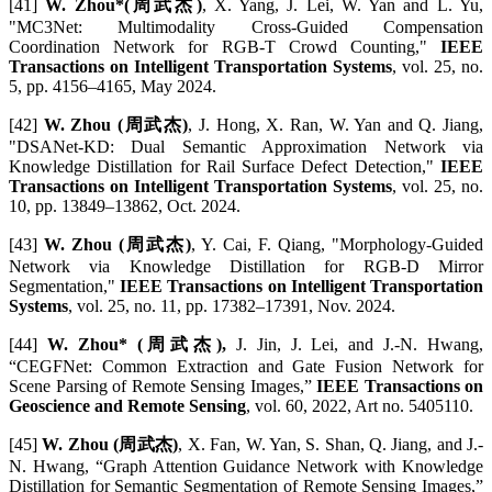
[41]
W. Zhou*(周武杰)
, X. Yang, J. Lei, W. Yan and L. Yu,
"MC3Net: Multimodality Cross-Guided Compensation
Coordination Network for RGB-T Crowd Counting,"
IEEE
Transactions on Intelligent Transportation Systems
, vol. 25, no.
5, pp. 4156–4165, May 2024.
[42]
W. Zhou (周武杰)
, J. Hong, X. Ran, W. Yan and Q. Jiang,
"DSANet-KD: Dual Semantic Approximation Network via
Knowledge Distillation for Rail Surface Defect Detection,"
IEEE
Transactions on Intelligent Transportation Systems
, vol. 25, no.
10, pp. 13849–13862, Oct. 2024.
[43]
W. Zhou (周武杰)
, Y. Cai, F. Qiang, "Morphology-Guided
Network via Knowledge Distillation for RGB-D Mirror
Segmentation,"
IEEE Transactions on Intelligent Transportation
Systems
, vol. 25, no. 11, pp. 17382–17391, Nov. 2024.
[44]
W. Zhou* (周武杰),
J. Jin, J. Lei, and J.-N. Hwang,
“CEGFNet: Common Extraction and Gate Fusion Network for
Scene Parsing of Remote Sensing Images,”
IEEE Transactions on
Geoscience and Remote Sensing
, vol. 60, 2022, Art no. 5405110.
[45]
W. Zhou (周武杰)
, X. Fan, W. Yan, S. Shan, Q. Jiang, and J.-
N. Hwang, “Graph Attention Guidance Network with Knowledge
Distillation for Semantic Segmentation of Remote Sensing Images,”