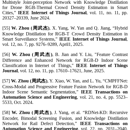
Multistyle Joint-perception Network with Knowledge Distillation
for Drone RGB-Thermal Crowd Density Estimation in Smart
Cities,”
IEEE Internet of Things Journal
, vol. 11, no. 11, pp.
20327–20339, June 2024.
[55]
W. Zhou (周武杰)
, X. Yang, W. Yan and Q. Jiang, “Hybrid
Knowledge Distillation for RGB-T Crowd Density Estimation in
Smart Surveillance Systems,”
IEEE Internet of Things Journal
,
vol. 12, no. 7, pp. 9276–9289, April1, 2025.
[56]
W. Zhou (周武杰)
, B. Jian and Y. Liu, "Feature Contrast
Difference and Enhanced Network for RGB-D Indoor Scene
Classification in Internet of Things,"
IEEE Internet of Things
Journal
, vol. 12, no. 11, pp. 17610–17621, June, 2025.
[57]
W. Zhou (周武杰)
, Y. Xiao, W. Yan, and L. Yu, “CMPFFNet:
Cross-Modal and Progressive Feature Fusion Network for RGB-D
Indoor Scene Semantic Segmentation,”
IEEE Transactions on
Automation Science and Engineering
, vol. 21, no. 4, pp. 5523–
5533, Oct. 2024.
[58]
W. Zhou (周武杰)
, J. Yang, et al. “RDNet-KD: Recursive
Encoder, Bimodal Screening Fusion, and Knowledge Distillation
Network for Rail Defect Detection,”
IEEE Transactions on
Automation Science and Engineering
, vol. 22, pp. 2031–2040,