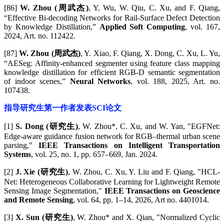
[86]
W. Zhou (周武杰)
, Y. Wu, W. Qiu, C. Xu, and F. Qiang,
“Effective Bi-decoding Networks for Rail-Surface Defect Detection
by Knowledge Distillation,”
Applied Soft Computing
, vol. 167,
2024, Art. no. 112422.
[87]
W. Zhou (周武杰)
, Y. Xiao, F. Qiang, X. Dong, C. Xu, L. Yu,
“AESeg: Affinity-enhanced segmenter using feature class mapping
knowledge distillation for efficient RGB-D semantic segmentation
of indoor scenes,”
Neural Networks
, vol. 188, 2025, Art. no.
107438.
指导研究生第一作者发表SCI论文
[1]
S. Dong (研究生)
, W. Zhou*, C. Xu, and W. Yan, "EGFNet:
Edge-aware guidance fusion network for RGB–thermal urban scene
parsing,"
IEEE Transactions on Intelligent Transportation
Systems
, vol. 25, no. 1, pp. 657–669, Jan. 2024.
[2]
J. Xie (研究生)
, W. Zhou, C. Xu, Y. Liu and F. Qiang, "HCL-
Net: Heterogeneous Collaborative Learning for Lightweight Remote
Sensing Image Segmentation,"
IEEE Transactions on Geoscience
and Remote Sensing
, vol. 64, pp. 1–14, 2026, Art no. 4401014.
[3]
X. Sun (研究生)
, W. Zhou* and X. Qian, "Normalized Cyclic