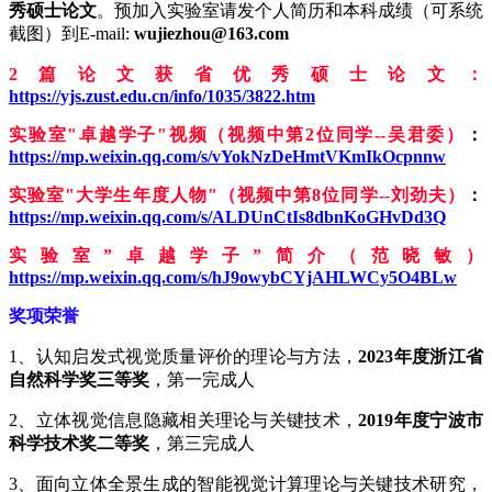
秀硕士论文
。预加入实验室请发个人简历和本科成绩（可系统
截图）到E-mail:
wujiezhou@163.com
2篇论文获省优秀硕士论文：
https://yjs.zust.edu.cn/info/1035/3822.htm
实验室"卓越学子"视频（视频中第2位同学--吴君委）
：
https://mp.weixin.qq.com/s/vYokNzDeHmtVKmIkOcpnnw
实验室"大学生年度人物"（视频中第8位同学--刘劲夫）
：
https://mp.weixin.qq.com/s/ALDUnCtIs8dbnKoGHvDd3Q
实验室”卓越学子”简介（范晓敏）
https://mp.weixin.qq.com/s/hJ9owybCYjAHLWCy5O4BLw
奖项荣誉
1、认知启发式视觉质量评价的理论与方法，
2023年度浙江省
自然科学奖三等奖
，第一完成人
2、立体视觉信息隐藏相关理论与关键技术，
2019年度宁波市
科学技术奖二等奖
，第三完成人
3、面向立体全景生成的智能视觉计算理论与关键技术研究，