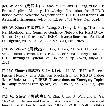
[68]
W. Zhou (周武杰)
, Y. Xiao, Y. Liu, and Q. Jiang, “FIMKD:
Feature-Implicit Mapping Knowledge Distillation for RGB-D
Indoor Scene Semantic Segmentation,”
IEEE Transactions on
Artificial Intelligence
, vol. 5, no. 12, pp. 6488–6499, Dec. 2024.
[69]
W. Zhou (周武杰)
, B. Wang, X. Dong, J. Meng, “Location,
Neighborhood, and Semantic Guidance Network for RGB-D Co-
Salient Object Detection,”
IEEE Transactions on Artificial
Intelligence
, vol. 6, no. 12, pp. 3297–3311, Dec. 2025.
[70]
W. Zhou* (周武杰)
, J. Lei, T. Luo, “TSNet: Three-stream
Self-attention Network for RGB-D Indoor Semantic Segmentation,”
IEEE Intelligent Systems
, vol. 36, no. 4, pp. 73–78, July-Aug.
2021.
[71]
W. Zhou* (周武杰)
, S. Lv, J. Lei, and L. Yu, “RFNet: Reverse
Fusion Network with Attention Mechanism for RGB-D Indoor
Scene Understanding,”
IEEE Transactions on Emerging Topics
in Computational Intelligence
, vol. 7, no. 2, pp. 598–603, April
2023.
[72]
W. Zhou* (周武杰)
, Y. Zhu, J. Lei, J. Wan, and L. Yu,
“APNet: Adversarial-Learning-Assistance and Perceived
Importance Fusion Network for All-Day RGB-T Salient Object