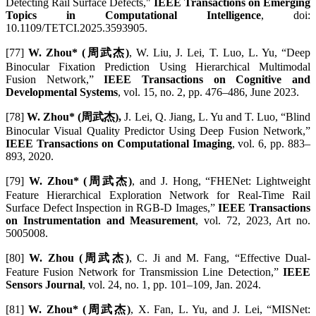
Detecting Rail Surface Defects,"
IEEE Transactions on Emerging
Topics in Computational Intelligence
, doi:
10.1109/TETCI.2025.3593905.
[77]
W. Zhou* (周武杰)
, W. Liu, J. Lei, T. Luo, L. Yu, “Deep
Binocular Fixation Prediction Using Hierarchical Multimodal
Fusion Network,”
IEEE Transactions on Cognitive and
Developmental Systems
, vol. 15, no. 2, pp. 476–486, June 2023.
[78]
W. Zhou* (周武杰),
J. Lei, Q. Jiang, L. Yu and T. Luo, “Blind
Binocular Visual Quality Predictor Using Deep Fusion Network,”
IEEE Transactions on Computational Imaging
, vol. 6, pp. 883–
893, 2020.
[79]
W. Zhou* (周武杰)
, and J. Hong, “FHENet: Lightweight
Feature Hierarchical Exploration Network for Real-Time Rail
Surface Defect Inspection in RGB-D Images,”
IEEE Transactions
on Instrumentation and Measurement
, vol. 72, 2023, Art no.
5005008.
[80]
W. Zhou (周武杰)
, C. Ji and M. Fang, “Effective Dual-
Feature Fusion Network for Transmission Line Detection,”
IEEE
Sensors Journal
, vol. 24, no. 1, pp. 101–109, Jan. 2024.
[81]
W. Zhou* (周武杰)
, X. Fan, L. Yu, and J. Lei, “MISNet: