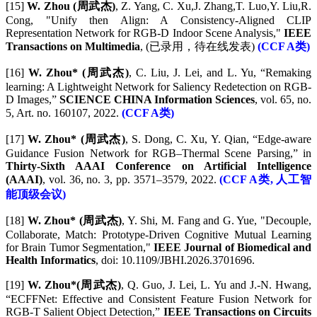
[15]
W. Zhou (周武杰)
, Z. Yang, C. Xu,J. Zhang,T. Luo,Y. Liu,R.
Cong, "Unify then Align: A Consistency-Aligned CLIP
Representation Network for RGB-D Indoor Scene Analysis,"
IEEE
Transactions on Multimedia
, (已录用，待在线发表)
(CCF A类)
[16]
W. Zhou* (周武杰)
, C. Liu, J. Lei, and L. Yu, “Remaking
learning: A Lightweight Network for Saliency Redetection on RGB-
D Images,”
SCIENCE CHINA Information Sciences
, vol. 65, no.
5, Art. no. 160107, 2022.
(CCF A类)
[17]
W. Zhou* (周武杰)
, S. Dong, C. Xu, Y. Qian, “Edge-aware
Guidance Fusion Network for RGB–Thermal Scene Parsing,” in
Thirty-Sixth AAAI Conference on Artificial Intelligence
(AAAI)
, vol. 36, no. 3, pp. 3571–3579, 2022.
(CCF A类, 人工智
能顶级会议)
[18]
W. Zhou* (周武杰)
, Y. Shi, M. Fang and G. Yue, "Decouple,
Collaborate, Match: Prototype-Driven Cognitive Mutual Learning
for Brain Tumor Segmentation,"
IEEE Journal of Biomedical and
Health Informatics
, doi: 10.1109/JBHI.2026.3701696.
[19]
W. Zhou*(周武杰)
, Q. Guo, J. Lei, L. Yu and J.-N. Hwang,
“ECFFNet: Effective and Consistent Feature Fusion Network for
RGB-T Salient Object Detection,”
IEEE Transactions on Circuits