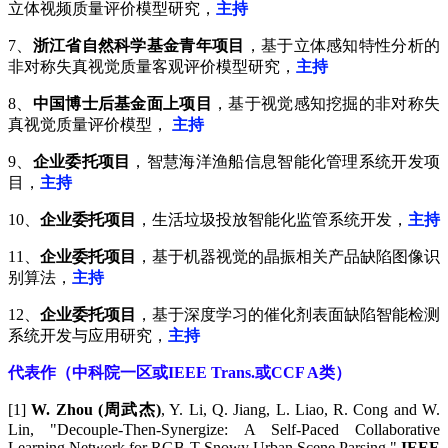
立体视频质量评价模型研究，
主持
7、
浙江省自然科学基金青年项目
，基于立体感知特性分析的
非对称失真视觉质量客观评价模型研究，
主持
8、
中国博士后基金面上项目
，基于视觉感知挖掘的非对称失
真视觉质量评价模型，
主持
9、
企业委托项目
，智慧海洋渔船信息智能化管理系统开发项
目，
主持
10、
企业委托项目
，生活垃圾投放智能化监管系统开发，
主持
11、
企业委托项目
，基于机器视觉的晶振相关产品缺陷图像识
别算法，
主持
12、
企业委托项目
，基于深度学习的催化剂表面缺陷智能检测
系统开发与应用研究，
主持
代表作（中科院一区或IEEE Trans.或CCF A类）
[1]
W. Zhou (周武杰)
, Y. Li, Q. Jiang, L. Liao, R. Cong and W.
Lin, "Decouple-Then-Synergize: A Self-Paced Collaborative
Learning Network for RGB-T Snowy Urban Scene Parsing,"
IEEE