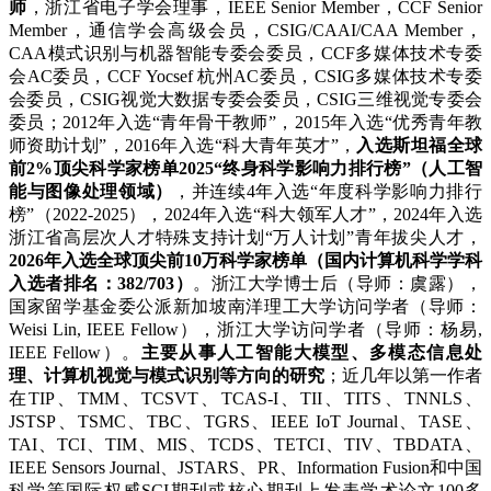
师
，浙江省电子学会理事，IEEE Senior Member，CCF Senior
Member，通信学会高级会员，CSIG/CAAI/CAA Member，
CAA模式识别与机器智能专委会委员，CCF多媒体技术专委
会AC委员，CCF Yocsef 杭州AC委员，CSIG多媒体技术专委
会委员，CSIG视觉大数据专委会委员，CSIG三维视觉专委会
委员；2012年入选“青年骨干教师”，2015年入选“优秀青年教
师资助计划”，2016年入选“科大青年英才”，
入选斯坦福全球
前2%顶尖科学家榜单2025“终身科学影响力排行榜”（人工智
能与图像处理领域）
，并连续4年入选“年度科学影响力排行
榜”（2022-2025），2024年入选“科大领军人才”，2024年入选
浙江省高层次人才特殊支持计划“万人计划”青年拔尖人才，
2026年入选全球顶尖前10万科学家榜单（国内计算机科学学科
入选者排名：382/703）
。浙江大学博士后（导师：虞露），
国家留学基金委公派新加坡南洋理工大学访问学者（导师：
Weisi Lin, IEEE Fellow），浙江大学访问学者（导师：杨易,
IEEE Fellow）。
主要从事人工智能大模型、多模态信息处
理、计算机视觉与模式识别等方向的研究
；近几年以第一作者
在TIP、TMM、TCSVT、TCAS-I、TII、TITS、TNNLS、
JSTSP、TSMC、TBC、TGRS、IEEE IoT Journal、TASE、
TAI、TCI、TIM、MIS、TCDS、TETCI、TIV、TBDATA、
IEEE Sensors Journal、JSTARS、PR、Information Fusion和中国
科学等国际权威SCI期刊或核心期刊上发表学术论文100多