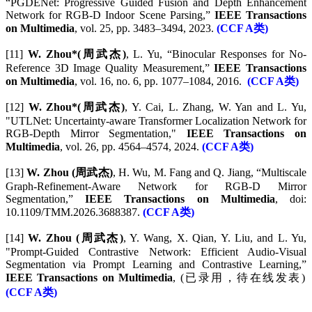
“PGDENet: Progressive Guided Fusion and Depth Enhancement
Network for RGB-D Indoor Scene Parsing,”
IEEE Transactions
on Multimedia
, vol. 25, pp. 3483–3494, 2023.
(CCF A类)
[11]
W. Zhou*(周武杰)
, L. Yu, “Binocular Responses for No-
Reference 3D Image Quality Measurement,”
IEEE Transactions
on Multimedia
, vol. 16, no. 6, pp. 1077–1084, 2016.
(CCF A类)
[12]
W. Zhou*(周武杰)
, Y. Cai, L. Zhang, W. Yan and L. Yu,
"UTLNet: Uncertainty-aware Transformer Localization Network for
RGB-Depth Mirror Segmentation,"
IEEE Transactions on
Multimedia
, vol. 26, pp. 4564–4574, 2024.
(CCF A类)
[13]
W. Zhou (周武杰)
, H. Wu, M. Fang and Q. Jiang, “Multiscale
Graph-Refinement-Aware Network for RGB-D Mirror
Segmentation,”
IEEE Transactions on Multimedia
, doi:
10.1109/TMM.2026.3688387.
(CCF A类)
[14]
W. Zhou (周武杰)
, Y. Wang, X. Qian, Y. Liu, and L. Yu,
"Prompt-Guided Contrastive Network: Efficient Audio-Visual
Segmentation via Prompt Learning and Contrastive Learning,”
IEEE Transactions on Multimedia
, (已录用，待在线发表)
(CCF A类)