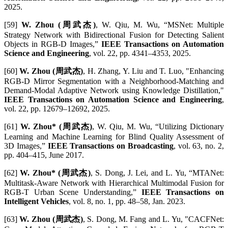
2025.
[59]
W. Zhou (周武杰)
, W. Qiu, M. Wu, “MSNet: Multiple
Strategy Network with Bidirectional Fusion for Detecting Salient
Objects in RGB-D Images,”
IEEE Transactions on Automation
Science and Engineering
, vol. 22, pp. 4341–4353, 2025.
[60]
W. Zhou (周武杰)
, H. Zhang, Y. Liu and T. Luo, "Enhancing
RGB-D Mirror Segmentation with a Neighborhood-Matching and
Demand-Modal Adaptive Network using Knowledge Distillation,"
IEEE Transactions on Automation Science and Engineering
,
vol. 22, pp. 12679–12692, 2025.
[61]
W. Zhou* (周武杰)
, W. Qiu, M. Wu, “Utilizing Dictionary
Learning and Machine Learning for Blind Quality Assessment of
3D Images,”
IEEE Transactions on Broadcasting
, vol. 63, no. 2,
pp. 404–415, June 2017.
[62]
W. Zhou* (周武杰)
, S. Dong, J. Lei, and L. Yu, “MTANet:
Multitask-Aware Network with Hierarchical Multimodal Fusion for
RGB-T Urban Scene Understanding,”
IEEE Transactions on
Intelligent Vehicles
, vol. 8, no. 1, pp. 48–58, Jan. 2023.
[63]
W. Zhou (周武杰)
, S. Dong, M. Fang and L. Yu, "CACFNet: