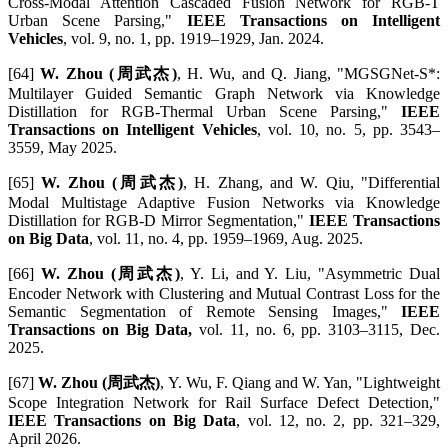
Cross-Modal Attention Cascaded Fusion Network for RGB-T
Urban Scene Parsing,"
IEEE Transactions on Intelligent
Vehicles
, vol. 9, no. 1, pp. 1919–1929, Jan. 2024.
[64]
W. Zhou (周武杰)
, H. Wu, and Q. Jiang, "MGSGNet-S*:
Multilayer Guided Semantic Graph Network via Knowledge
Distillation for RGB-Thermal Urban Scene Parsing,"
IEEE
Transactions on Intelligent Vehicles
, vol. 10, no. 5, pp. 3543–
3559, May 2025.
[65]
W. Zhou (周武杰)
, H. Zhang, and W. Qiu, "Differential
Modal Multistage Adaptive Fusion Networks via Knowledge
Distillation for RGB-D Mirror Segmentation,"
IEEE Transactions
on Big Data
, vol. 11, no. 4, pp. 1959–1969, Aug. 2025.
[66]
W. Zhou (周武杰)
, Y. Li, and Y. Liu, "Asymmetric Dual
Encoder Network with Clustering and Mutual Contrast Loss for the
Semantic Segmentation of Remote Sensing Images,"
IEEE
Transactions on Big Data,
vol. 11, no. 6, pp. 3103–3115, Dec.
2025.
[67]
W. Zhou (周武杰)
, Y. Wu, F. Qiang and W. Yan, "Lightweight
Scope Integration Network for Rail Surface Defect Detection,"
IEEE Transactions on Big Data
, vol. 12, no. 2, pp. 321–329,
April 2026.