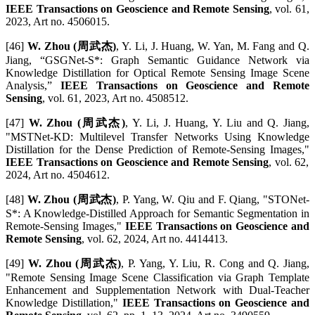
IEEE Transactions on Geoscience and Remote Sensing
, vol. 61,
2023, Art no. 4506015.
[46]
W. Zhou (周武杰)
, Y. Li, J. Huang, W. Yan, M. Fang and Q.
Jiang, “GSGNet-S*: Graph Semantic Guidance Network via
Knowledge Distillation for Optical Remote Sensing Image Scene
Analysis,”
IEEE Transactions on Geoscience and Remote
Sensing
, vol. 61, 2023, Art no. 4508512.
[47]
W. Zhou (周武杰)
, Y. Li, J. Huang, Y. Liu and Q. Jiang,
"MSTNet-KD: Multilevel Transfer Networks Using Knowledge
Distillation for the Dense Prediction of Remote-Sensing Images,"
IEEE Transactions on Geoscience and Remote Sensing
, vol. 62,
2024, Art no. 4504612.
[48]
W. Zhou (周武杰)
, P. Yang, W. Qiu and F. Qiang, "STONet-
S*: A Knowledge-Distilled Approach for Semantic Segmentation in
Remote-Sensing Images,"
IEEE Transactions on Geoscience and
Remote Sensing
, vol. 62, 2024, Art no. 4414413.
[49]
W. Zhou (周武杰)
, P. Yang, Y. Liu, R. Cong and Q. Jiang,
"Remote Sensing Image Scene Classification via Graph Template
Enhancement and Supplementation Network with Dual-Teacher
Knowledge Distillation,"
IEEE Transactions on Geoscience and