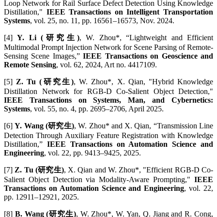
Loop Network for Rail Surface Defect Detection Using Knowledge
Distillation,"
IEEE Transactions on Intelligent Transportation
Systems
, vol. 25, no. 11, pp. 16561–16573, Nov. 2024.
[4]
Y. Li (研究生)
, W. Zhou*, “Lightweight and Efficient
Multimodal Prompt Injection Network for Scene Parsing of Remote-
Sensing Scene Images,”
IEEE Transactions on Geoscience and
Remote Sensing
, vol. 62, 2024, Art no. 4417109.
[5]
Z. Tu (研究生)
, W. Zhou*, X. Qian, "Hybrid Knowledge
Distillation Network for RGB-D Co-Salient Object Detection,"
IEEE Transactions on Systems, Man, and Cybernetics:
Systems
, vol. 55, no. 4, pp. 2695–2706, April 2025.
[6]
Y. Wang (研究生)
, W. Zhou* and X. Qian, “Transmission Line
Detection Through Auxiliary Feature Registration with Knowledge
Distillation,”
IEEE Transactions on Automation Science and
Engineering
, vol. 22, pp. 9413–9425, 2025.
[7]
Z. Tu (研究生)
, X. Qian and W. Zhou*, "Efficient RGB-D Co-
Salient Object Detection via Modality-Aware Prompting,"
IEEE
Transactions on Automation Science and Engineering
, vol. 22,
pp. 12911–12921, 2025.
[8]
B. Wang (研究生)
, W. Zhou*, W. Yan, Q. Jiang and R. Cong,