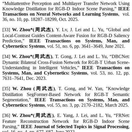
“Multiattentive Perception and Multilayer Transfer Network Using
Knowledge Distillation for RGB-D Indoor Scene Parsing,”
IEEE
Transactions on Neural Networks and Learning Systems
, vol.
36, no. 10, pp. 18287–18299, Oct. 2025.
[33]
W. Zhou*(周武杰)
, Y. Lv, J. Lei and L. Yu, “Global and
Local-Contrast Guides Content-Aware Fusion for RGB-D Saliency
Prediction,”
IEEE Transactions on Systems, Man, and
Cybernetics: Systems
, vol. 51, no. 6, pp. 3641–3649, June 2021.
[34]
W. Zhou*(周武杰)
, T. Gong, J. Lei and L. Yu, “DBCNet:
Dynamic Bilateral Cross-Fusion Network for RGB-T Urban Scene-
Understanding in Intelligent Vehicles,”
IEEE Transactions on
Systems, Man, and Cybernetics: Systems
, vol. 53, no. 12, pp.
7631–7641, Dec. 2023.
[35]
W. Zhou (周武杰)
, T. Gong, and W. Yan, "Knowledge
Distillation SegFormer-Based Network for RGB-T Semantic
Segmentation,"
IEEE Transactions on Systems, Man, and
Cybernetics: Systems
, vol. 55, no. 3, pp. 2170–2182, March 2025.
[36]
W. Zhou*(周武杰)
, E. Yang, J. Lei, and L. Yu, “FRNet:
Feature Reconstruction Network for RGB-D Indoor Scene
Parsing,”
IEEE Journal of Selected Topics in Signal Processing
,
vol. 16, no. 4, pp. 677–687, June 2022.