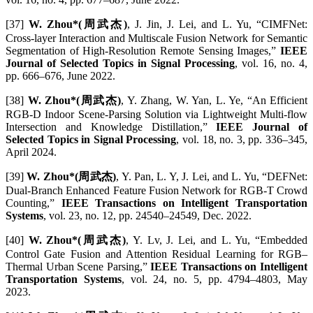
[37]
W. Zhou*(周武杰)
, J. Jin, J. Lei, and L. Yu, “CIMFNet:
Cross-layer Interaction and Multiscale Fusion Network for Semantic
Segmentation of High-Resolution Remote Sensing Images,”
IEEE
Journal of Selected Topics in Signal Processing
, vol. 16, no. 4,
pp. 666–676, June 2022.
[38]
W. Zhou*(周武杰)
, Y. Zhang, W. Yan, L. Ye, “An Efficient
RGB-D Indoor Scene-Parsing Solution via Lightweight Multi-flow
Intersection and Knowledge Distillation,”
IEEE Journal of
Selected Topics in Signal Processing
, vol. 18, no. 3, pp. 336–345,
April 2024.
[39]
W. Zhou*(周武杰)
, Y. Pan, L. Y, J. Lei, and L. Yu, “DEFNet:
Dual-Branch Enhanced Feature Fusion Network for RGB-T Crowd
Counting,”
IEEE Transactions on Intelligent Transportation
Systems
, vol. 23, no. 12, pp. 24540–24549, Dec. 2022.
[40]
W. Zhou*(周武杰)
, Y. Lv, J. Lei, and L. Yu, “Embedded
Control Gate Fusion and Attention Residual Learning for RGB–
Thermal Urban Scene Parsing,”
IEEE Transactions on Intelligent
Transportation Systems
, vol. 24, no. 5, pp. 4794–4803, May
2023.