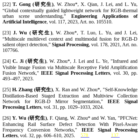
[22]
T. Gong (研究生)
, W. Zhou*, X. Qian, J. Lei, and L. Yu,
“Global contextually guided lightweight network for RGB-thermal
urban scene understanding,”
Engineering Applications of
Artificial Intelligence
, vol. 117, 2023, Art. no. 105510.
[23]
J. Wu (研究生)
, W. Zhou*, T. Luo, L. Yu, and J. Lei,
“Multiscale multilevel context and multimodal fusion for RGB-D
salient object detection,”
Signal Processing
, vol. 178, 2021, Art. no.
107766.
[24]
C. Ji (研究生)
, W. Zhou*, J. Lei and L. Ye, "Infrared and
Visible Image Fusion via Multiscale Receptive Field Amplification
Fusion Network,"
IEEE Signal Processing Letters
, vol. 30, pp.
493–497, 2023.
[25]
H. Zhang (研究生)
, X. Ran and W. Zhou*, "Self-Knowledge
Distillation-Based Staged Extraction and Multiview Collection
Network for RGB-D Mirror Segmentation,"
IEEE Signal
Processing Letters
, vol. 31, pp. 1029–1033, 2024.
[26]
Y. Wu (研究生)
, F. Qiang, W. Zhou* and W. Yan, "PFCNet:
Enhancing Rail Surface Defect Detection With Pixel-Aware
Frequency Conversion Networks,"
IEEE Signal Processing
578
following
137
followers
Letters
, vol. 32, pp. 606–610, 2025.