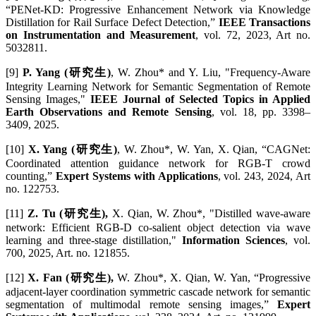
“PENet-KD: Progressive Enhancement Network via Knowledge
Distillation for Rail Surface Defect Detection,”
IEEE Transactions
on Instrumentation and Measurement
, vol. 72, 2023, Art no.
5032811.
[9]
P. Yang (研究生)
, W. Zhou* and Y. Liu, "Frequency-Aware
Integrity Learning Network for Semantic Segmentation of Remote
Sensing Images,"
IEEE Journal of Selected Topics in Applied
Earth Observations and Remote Sensing
, vol. 18, pp. 3398–
3409, 2025.
[10]
X. Yang (研究生)
, W. Zhou*, W. Yan, X. Qian, “CAGNet:
Coordinated attention guidance network for RGB-T crowd
counting,”
Expert Systems with Applications
, vol. 243, 2024, Art
no. 122753.
[11]
Z. Tu (研究生),
X. Qian, W. Zhou*, "Distilled wave-aware
network: Efficient RGB-D co-salient object detection via wave
learning and three-stage distillation,"
Information Sciences
, vol.
700, 2025, Art. no. 121855.
[12]
X. Fan (研究生),
W. Zhou*, X. Qian, W. Yan, “Progressive
adjacent-layer coordination symmetric cascade network for semantic
segmentation of multimodal remote sensing images,”
Expert