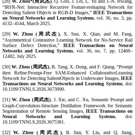
[28]
W. Zhou*(周武杰)
, Q. Guo, J. Lei, L. Yu and J.-N. Hwang,
“IRFR-Net: Interactive Recursive Feature-reshaping Network for
Detecting Salient Objects in RGB-D Images,”
IEEE Transactions
on Neural Networks and Learning Systems
, vol. 36, no. 3, pp.
4132–4144, March 2025.
[29]
W. Zhou (周武杰)
, X. Sun, X. Qian, and M. Fang,
“Asymmetrical Contrastive Learning Network for No-Service Rail
Surface Defect Detection,”
IEEE Transactions on Neural
Networks and Learning Systems
, vol. 36, no. 7, pp. 12469–
12482, July 2025.
[30]
W. Zhou (周武杰)
, B. Tang, X. Dong, and F. Qiang, “Prompt
then Refine:Prompt-Free SAM-Enhanced CollaborativeLearning
Network for Detecting SalientObjects in Underwater Images,
IEEE
Transactions on Neural Networks and Learning Systems
, doi:
10.1109/TNNLS.2026.3673090.
[31]
W. Zhou (周武杰)
, J. Xie, and C. Xu, Semantic Prompt and
Graph-Convolution-Structure Distillation Framework for Semantic
Segmentation of Remote Sensing Images,
IEEE Transactions on
Neural Networks and Learning Systems
, doi:
10.1109/TNNLS.2026.3675381.
[32]
W. Zhou (周武杰)
, B. Jian, Y. Liu, and Q. Jiang,