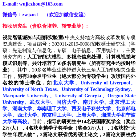
E-mail: wujiezhou@163.com
微信号：zwjzust （欢迎加微信交流）
招收研究生（含联合培养、转专业等）:
视觉智能感知与理解实验室
(中央支持地方高校改革发展专项
资助建设，项目编号：303011-2019-0008)招收硕士研究生（学
硕：先进制造与信息化，专硕：电子信息、应用统计），主要
研究方向：
人工智能大模型、多模态信息处理、计算机视觉与
模式识别等
。
共计培养了50多名研究生（所有研究生均按时毕
业）
。其中，20多名毕业生选择进入长三角人工智能相关企业
工作，
另有30余名毕业生（绝大部分为专硕学生）攻读国内外
名校的博士学位，如
北京大学、University of Liverpool、
University of North Texas、University of Technology Sydney、
Macquarie University、University of Georgia、Oregon State
University、武汉大学、同济大学、南开大学、北京理工大
学、湖南大学、华南理工大学、西安电子科技大学、北京邮电
大学、西北大学、南京理工大学、上海大学、湘潭大学和宁波
大学等高校。
目前，
指导的研究生中14名获国家奖学金（奖金
2万/人），4名获卓越学子奖学金（奖金3万/人），1名获校“大
学生年度人物”，2篇论文获省优秀硕士论文，2篇论文获校优