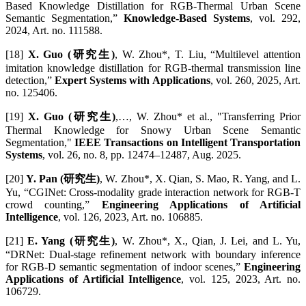
Based Knowledge Distillation for RGB-Thermal Urban Scene
Semantic Segmentation,”
Knowledge-Based Systems
, vol. 292,
2024, Art. no. 111588.
[18]
X. Guo (研究生)
, W. Zhou*, T. Liu, “Multilevel attention
imitation knowledge distillation for RGB-thermal transmission line
detection,”
Expert Systems with Applications
, vol. 260, 2025, Art.
no. 125406.
[19]
X. Guo (研究生)
,…, W. Zhou* et al., "Transferring Prior
Thermal Knowledge for Snowy Urban Scene Semantic
Segmentation,"
IEEE Transactions on Intelligent Transportation
Systems
, vol. 26, no. 8, pp. 12474–12487, Aug. 2025.
[20]
Y. Pan (研究生)
, W. Zhou*, X. Qian, S. Mao, R. Yang, and L.
Yu, “CGINet: Cross-modality grade interaction network for RGB-T
crowd counting,”
Engineering Applications of Artificial
Intelligence
, vol. 126, 2023, Art. no. 106885.
[21]
E. Yang (研究生)
, W. Zhou*, X., Qian, J. Lei, and L. Yu,
“DRNet: Dual-stage refinement network with boundary inference
for RGB-D semantic segmentation of indoor scenes,”
Engineering
Applications of Artificial Intelligence
, vol. 125, 2023, Art. no.
106729.