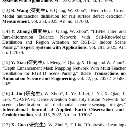
Systems with Applications
, vol. 238, 2024, Art. no. 121999.
[13]
B. Wang (研究生),
F. Qiang, W. Zhou*, “Hierarchical Cross-
Modal multianchor distillation for rail surface defect detection,”
Measurement
, vol. 253, 2025, Art. no. 117600.
[14]
Y. Zhang (研究生)
, F. Qiang, W. Zhou*, “IIBNet: Inter- and
Intra-Information Balance Network with Self-Knowledge
Distillation and Region Attention for RGB-D Indoor Scene
Parsing,”
Expert Systems with Applications
, vol. 281, 2025, Art.
no. 127670.
[15]
Y. Xiao (研究生)
, J. Meng, F. Qiang, X. Dong and W. Zhou*,
"Depth Enhancement Mask Mapping Network With Multi-Teacher
Distillation for RGB-D Scene Parsing,"
IEEE Transactions on
Automation Science and Engineering
, vol. 22, pp. 20572–20583,
2025
[16]
J. Jin (研究生)
, W. Zhou*, L. Ye, J. Lei, L. Yu, X. Qian, T.
Luo, “DASFNet: Dense-Attention–Similarity-Fusion Network for
scene classification of dual-modal remote-sensing images,”
International Journal of Applied Earth Observation and
Geoinformation
, vol. 115, 2022, Art. no. 103087.
[17]
X. Guo (研究生),
W. Zhou*, T. Liu, “Contrastive Learning-