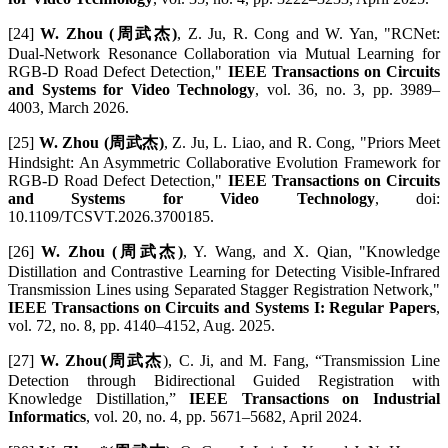
[24]
W. Zhou (周武杰)
, Z. Ju, R. Cong and W. Yan, "RCNet:
Dual-Network Resonance Collaboration via Mutual Learning for
RGB-D Road Defect Detection,"
IEEE Transactions on Circuits
and Systems for Video Technology
, vol. 36, no. 3, pp. 3989–
4003, March 2026.
[25]
W. Zhou (周武杰)
, Z. Ju, L. Liao, and R. Cong, "Priors Meet
Hindsight: An Asymmetric Collaborative Evolution Framework for
RGB-D Road Defect Detection,"
IEEE Transactions on Circuits
and Systems for Video Technology
, doi:
10.1109/TCSVT.2026.3700185.
[26]
W. Zhou (周武杰)
, Y. Wang, and X. Qian, "Knowledge
Distillation and Contrastive Learning for Detecting Visible-Infrared
Transmission Lines using Separated Stagger Registration Network,"
IEEE Transactions on Circuits and Systems I: Regular Papers
,
vol. 72, no. 8, pp. 4140–4152, Aug. 2025.
[27]
W. Zhou(周武杰
), C. Ji, and M. Fang, “Transmission Line
Detection through Bidirectional Guided Registration with
Knowledge Distillation,”
IEEE Transactions on Industrial
Informatics
, vol. 20, no. 4, pp. 5671–5682, April 2024.