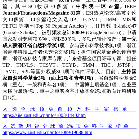
篇，其中SCI收录70多篇（
中科院一区59篇, IEEE
Journal/Transactions/Magazine 81篇
，ESI热点论文/高被引论
文10多篇，10余篇论文入选TIP、TCSVT、TMM、MIS和
TETCI 等期刊Top 50 Popular Articles），H指数 (h-index)
47
(Google Scholar)，被引频次总计
8000+
(Google Scholar))；申请
国家发明专利70多项，授权50多项，多项已转让投产；
第一完
成人获浙江省自然科学奖1项
，参与获市科学技术奖1项，浙江
省青年科技工作者优秀论文奖1项；担任国家基金通讯评审专
家，浙江省科技专家库专家，广东省基金项目评审专家；担任
TIP、TNNLS、TCSVT、TCYB、TMM、TBC、JSTSP、
TSMC、SPL等国外权威SCI期刊稿件评审人。目前，
主持国
家自然科学基金3项（面上2项和青年1项)
，省自然科学基金3
项（重点、一般和青年各1项），中国博士后基金1项，企业重
大横向课题4项，重中之重实验室开放基金2项和教育厅科研项
目1项。
入选全球顶尖前10万科学家榜单：
https://aiie.zust.edu.cn/info/1003/1440.htm
入选斯坦福全球前2%顶尖科学家榜单：
https://www.zust.edu.cn/info/1089/19088.htm