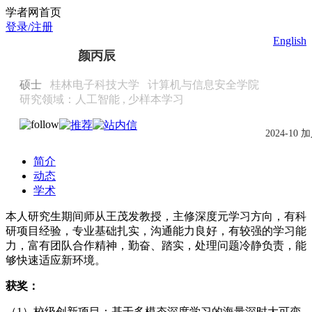
Scholat.com/yanbc
学者网首页
登录/注册
English
颜丙辰
硕士
桂林电子科技大学
计算机与信息安全学院
研究领域：人工智能 , 少样本学习
2024-10 
简介
动态
学术
本⼈研究⽣期间师从王茂发教授，主修深度元学习方向，有科
研项⽬经验，专业基础扎实，沟通能⼒良好，有较强的学习能
力，富有团队合作精神，勤奋、踏实，处理问题冷静负责，能
够快速适应新环境。
获奖：
（1）校级创新项目：基于多模态深度学习的海量深时大可变