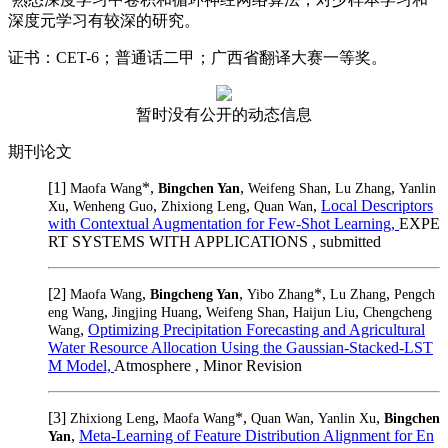
深度元学习有较深的研究。
证书：CET-6；普通话二甲；广西省翻译大赛一等奖。
暂时没有公开的动态信息
期刊论文
[1]
*,
,
,
,
Maofa Wang
Bingchen Yan
Weifeng Shan
Lu Zhang
Yanlin
,
,
,
,
Local Descriptors
Xu
Wenheng Guo
Zhixiong Leng
Quan Wan
with Contextual Augmentation for Few-Shot Learning,
EXPE
RT SYSTEMS WITH APPLICATIONS , submitted
[2]
,
,
*,
,
Maofa Wang
Bingcheng Yan
Yibo Zhang
Lu Zhang
Pengch
,
,
,
,
eng Wang
Jingjing Huang
Weifeng Shan
Haijun Liu
Chengcheng
,
Optimizing Precipitation Forecasting and Agricultural
Wang
Water Resource Allocation Using the Gaussian-Stacked-LST
M Model,
Atmosphere , Minor Revision
[3]
,
*,
,
,
Zhixiong Leng
Maofa Wang
Quan Wan
Yanlin Xu
Bingchen
,
Meta-Learning of Feature Distribution Alignment for En
Yan