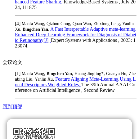
hanced Feature Sharing,
Knowledge-Based Systems , July 20
24, 111875
[4]
,
,
,
,
Maofa Wang
Qizhou Gong
Quan Wan
Zhixiong Leng
Yanlin
,
,
A Fast Interpretable Adaptive meta-learning
Xu
Bingchen Yan
Enhanced Deep Learning Framework for Diagnosis of Diabet
ic Retinopathy[J],
Expert Systems with Applications , 2023: 1
23074.
会议论文
[1]
,
,
*,
,
Maofa Wang
Bingchen Yan
Huang Jingjing
Guanyu Hu
Zhe
,
,
Feature Aligning Meta-Learning Using L
nbing Liu
Yanlin Xu
ocal Descriptors Weighted Rules,
The 39th Annual AAAI Co
nference on Artificial Intelligence , Second Review
回到顶部