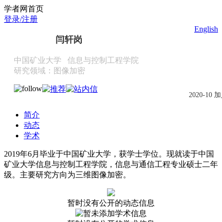
Scholat.com/xgyan
学者网首页
登录/注册
English
闫轩岗
中国矿业大学
信息与控制工程学院
研究领域：图像加密
2020-10 
简介
动态
学术
2019年6月毕业于中国矿业大学，获学士学位。现就读于中国
矿业大学信息与控制工程学院，信息与通信工程专业硕士二年
级。主要研究方向为三维图像加密。
暂时没有公开的动态信息