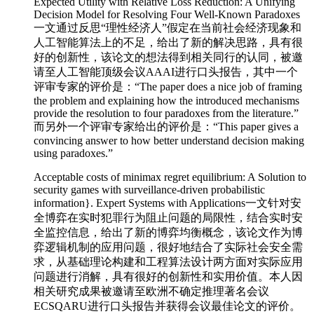
Expected Utility with Relative Loss Reduction: A Unifying
Decision Model for Resolving Four Well-Known Paradoxes
一文通过反思“理性经济人”假定在当前社会经济现象和
人工智能算法上的不足，给出了新的解决思路，具有很
好的创新性，该论文的想法得到相关同行的认同，被邀
请至人工智能顶级会议AAAI进行口头报告，其中一个
评审专家的评价是：“The paper does a nice job of framing
the problem and explaining how the introduced mechanisms
provide the resolution to four paradoxes from the literature.”
而另外一个评审专家给出的评价是：“This paper gives a
convincing answer to how better understand decision making
using paradoxes.”
Acceptable costs of minimax regret equilibrium: A Solution to
security games with surveillance-driven probabilistic
information}. Expert Systems with Applications一文针对安
全博弈在实时犯罪行为阻止问题的局限性，结合实时安
全监控信息，给出了新的博弈均衡概念，该论文作为博
弈逻辑机制的应用问题，很好地结合了实际社会安全需
求，从基础理论构建和工程算法设计两方面对实际应用
问题进行消解，具有很好的创新性和实用价值。本人因
相关研究成果被邀请至欧洲不确定推理著名会议
ECSQARU进行口头报告并获得会议最佳论文的评价。