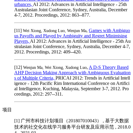
urbances,
AI 2012: Advances in Artificial Intelligence - 25th
Australasian Joint Conference, Sydney, Australia, December
4-7, 2012. Proceedings, 2012: 863--877.
[11]
,
Games with Ambiguo
Wei Xiong, Xudong Luo, Wenjun Ma
us Payoffs and Played by Ambiguity and Regret Minimising
Players,
AI 2012: Advances in Artificial Intelligence - 25th Au
stralasian Joint Conference, Sydney, Australia, December 4-7,
2012. Proceedings, 2012: 409--420.
[12]
,
A D-S Theory Based
Wenjun Ma, Wei Xiong, Xudong Luo
AHP Decision Making Approach with Ambiguous Evaluation
s of Multiple Criteria,
PRICAI 2012: Trends in Artificial Intell
igence - 12th Pacific Rim International Conference on Artifici
al Intelligence, Kuching, Malaysia, September 3-7, 2012. Pro
ceedings, 2012: 297--311.
项目
[1] 广州市科技计划项目（201807010043）
, 基于大数据
技术的社交化在线学习服务平台研发及应用示范 , 2018.0
4 - 2021.03