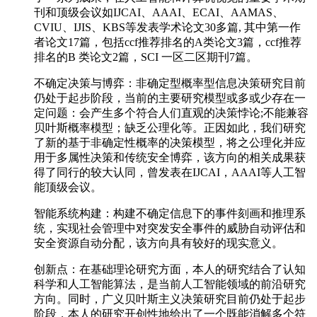
刊和顶级会议如IJCAI、AAAI、ECAI、AAMAS、
CVIU、IJIS、KBS等发表学术论文30多篇, 其中第一作
者论文17篇，包括ccf推荐排名的A类论文3篇，ccf推荐
排名的B 类论文2篇，SCI 一区二区期刊7篇。
不确定决策与博弈：非确定型概率型信息决策研究目前
仍处于起步阶段，当前的主要研究模型或多或少存在一
定问题：会产生多个符合人们直观的决策悖论;不能兼容
贝叶斯概率模型；缺乏公理化等。正因如此，我们研究
了新的基于非确定性概率的决策模型，将之公理化并应
用于多属性决策和传统安全博弈，该方向的相关成果获
得了同行的较大认同，曾发表在IJCAI，AAAI等人工智
能顶级会议。
智能系统构建：构建不确定信息下的事件刻画和推理系
统，实现社会管理中对突发安全事件的威胁自动评估和
安全资源自动分配，该方向具有较好的现实意义。
创新点：在基础理论研究方面，本人的研究结合了认知
科学和人工智能算法，是当前人工智能领域的前沿研究
方向。同时，广义贝叶斯主义决策研究目前仍处于起步
阶段，本人的研究开创性地给出了一个既能消解多个符