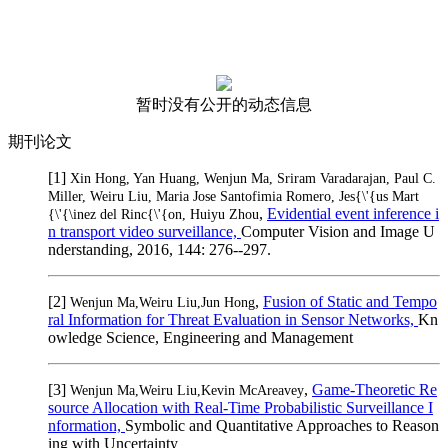
暂时没有公开的动态信息
期刊论文
[1]
Xin Hong, Yan Huang, Wenjun Ma, Sriram Varadarajan, Paul C.
Miller, Weiru Liu, Maria Jose Santofimia Romero, Jes{\'{us Mart
,
Evidential event inference i
{\'{\inez del Rinc{\'{on, Huiyu Zhou
n transport video surveillance,
Computer Vision and Image U
nderstanding, 2016, 144: 276--297.
[2]
,
Fusion of Static and Tempo
Wenjun Ma,Weiru Liu,Jun Hong
ral Information for Threat Evaluation in Sensor Networks,
Kn
owledge Science, Engineering and Management
[3]
,
Game-Theoretic Re
Wenjun Ma,Weiru Liu,Kevin McAreavey
source Allocation with Real-Time Probabilistic Surveillance I
nformation,
Symbolic and Quantitative Approaches to Reason
ing with Uncertainty