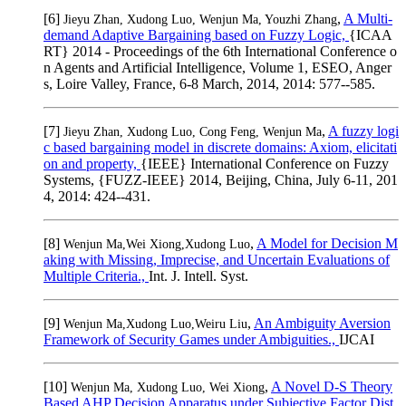
[6]
,
A Multi-
Jieyu Zhan, Xudong Luo, Wenjun Ma, Youzhi Zhang
demand Adaptive Bargaining based on Fuzzy Logic,
{ICAA
RT} 2014 - Proceedings of the 6th International Conference o
n Agents and Artificial Intelligence, Volume 1, ESEO, Anger
s, Loire Valley, France, 6-8 March, 2014, 2014: 577--585.
[7]
,
A fuzzy logi
Jieyu Zhan, Xudong Luo, Cong Feng, Wenjun Ma
c based bargaining model in discrete domains: Axiom, elicitati
on and property,
{IEEE} International Conference on Fuzzy
Systems, {FUZZ-IEEE} 2014, Beijing, China, July 6-11, 201
4, 2014: 424--431.
[8]
,
A Model for Decision M
Wenjun Ma,Wei Xiong,Xudong Luo
aking with Missing, Imprecise, and Uncertain Evaluations of
Multiple Criteria.,
Int. J. Intell. Syst.
[9]
,
An Ambiguity Aversion
Wenjun Ma,Xudong Luo,Weiru Liu
Framework of Security Games under Ambiguities.,
IJCAI
[10]
,
A Novel D-S Theory
Wenjun Ma, Xudong Luo, Wei Xiong
Based AHP Decision Apparatus under Subjective Factor Dist