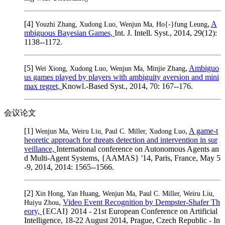
[4]
,
A
Youzhi Zhang, Xudong Luo, Wenjun Ma, Ho{-}fung Leung
mbiguous Bayesian Games,
Int. J. Intell. Syst., 2014, 29(12):
1138--1172.
[5]
,
Ambiguo
Wei Xiong, Xudong Luo, Wenjun Ma, Minjie Zhang
us games played by players with ambiguity aversion and mini
max regret,
Knowl.-Based Syst., 2014, 70: 167--176.
会议论文
[1]
,
A game-t
Wenjun Ma, Weiru Liu, Paul C. Miller, Xudong Luo
heoretic approach for threats detection and intervention in sur
veillance,
International conference on Autonomous Agents an
d Multi-Agent Systems, {AAMAS} '14, Paris, France, May 5
-9, 2014, 2014: 1565--1566.
[2]
Xin Hong, Yan Huang, Wenjun Ma, Paul C. Miller, Weiru Liu,
,
Video Event Recognition by Dempster-Shafer Th
Huiyu Zhou
eory,
{ECAI} 2014 - 21st European Conference on Artificial
Intelligence, 18-22 August 2014, Prague, Czech Republic - In