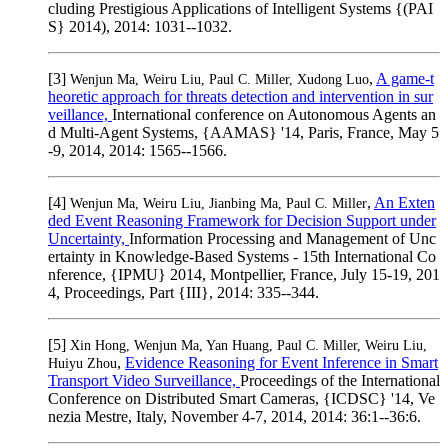
cluding Prestigious Applications of Intelligent Systems {(PAI
S} 2014), 2014: 1031--1032.
[3]
,
A game-t
Wenjun Ma, Weiru Liu, Paul C. Miller, Xudong Luo
heoretic approach for threats detection and intervention in sur
veillance,
International conference on Autonomous Agents an
d Multi-Agent Systems, {AAMAS} '14, Paris, France, May 5
-9, 2014, 2014: 1565--1566.
[4]
,
An Exten
Wenjun Ma, Weiru Liu, Jianbing Ma, Paul C. Miller
ded Event Reasoning Framework for Decision Support under
Uncertainty,
Information Processing and Management of Unc
ertainty in Knowledge-Based Systems - 15th International Co
nference, {IPMU} 2014, Montpellier, France, July 15-19, 201
4, Proceedings, Part {III}, 2014: 335--344.
[5]
Xin Hong, Wenjun Ma, Yan Huang, Paul C. Miller, Weiru Liu,
,
Evidence Reasoning for Event Inference in Smart
Huiyu Zhou
Transport Video Surveillance,
Proceedings of the International
Conference on Distributed Smart Cameras, {ICDSC} '14, Ve
nezia Mestre, Italy, November 4-7, 2014, 2014: 36:1--36:6.