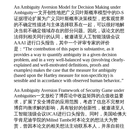
An Ambiguity Aversion Model for Decision Making under
Ambiguity一文开创性地把广义贝叶斯概率模型中的D-S
证据理论扩展为广义贝叶斯概率决策模型，把客观世界
的不确定性描述与主体选择联系在一起，可以很好地解
决当前不确定领域存在的部分问题。因此，该论文的想
法得到相关同行的认同，被邀请至人工智能顶级会议
AAAI 进行口头报告，其中一个评审专家的评价
是：“The contribution of this paper is substantive, as it
provides a way to quantify ambiguity in a given decision
problem, and in a very well-balanced way (involving clearly-
explained and well-motivated definitions, proofs and
examples) makes the case that the measure for ambiguity
(based upon the Hartley measure for non-specificity) is
sensible and in accordance with observed human behavior..”
An Ambiguity Aversion Framework of Security Game under
Ambiguities一文放松了博弈论中收益矩阵的点值收益要
求，扩展了安全博弈的应用范围，考虑了信息不完整对
博弈均衡求解的影响，具有较好的创新性，被邀请至人
工智能顶级会议IJCAI进行口头报告。同时，美国哈佛大
学肯尼迪学院的Milind Tambe对本论文的想法大为赞
赏，曾因本论文的相关想法主动联系本人，并亲自前往