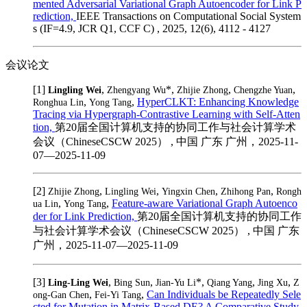
mented Adversarial Variational Graph Autoencoder for Link P
rediction,
IEEE Transactions on Computational Social System
s (IF=4.9, JCR Q1, CCF C) , 2025, 12(6), 4112 - 4127
会议论文
[1]
,
*,
,
,
Lingling Wei
Zhengyang Wu
Zhijie Zhong
Chengzhe Yuan
,
,
HyperCLKT: Enhancing Knowledge
Ronghua Lin
Yong Tang
Tracing via Hypergraph-Contrastive Learning with Self-Atten
tion,
第20届全国计算机支持的协同工作与社会计算学术
会议（ChineseCSCW 2025） , 中国 广东 广州，2025-11-
07—2025-11-09
[2]
,
,
,
,
Zhijie Zhong
Lingling Wei
Yingxin Chen
Zhihong Pan
Rongh
,
,
Feature-aware Variational Graph Autoenco
ua Lin
Yong Tang
der for Link Prediction,
第20届全国计算机支持的协同工作
与社会计算学术会议（ChineseCSCW 2025） , 中国 广东
广州，2025-11-07—2025-11-09
[3]
,
,
*,
,
,
Ling-Ling Wei
Bing Sun
Jian-Yu Li
Qiang Yang
Jing Xu
Z
,
,
Can Individuals be Repeatedly Sele
ong-Gan Chen
Fei-Yi Tang
cted for Mutation in Matrix-Based DE? A Comparative Study,