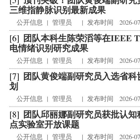
三维指静脉识别最新成果
公开信息
|
管理员
|
发布时间 2026-07
团队本科生陈荣滔等在IEEE 
[6]
电情绪识别研究成果
公开信息
|
管理员
|
发布时间 2026-07
团队黄俊端副研究员入选省科
[7]
划
公开信息
|
管理员
|
发布时间 2026-07
团队邱丽娜副研究员获批认知
[8]
点实验室开放课题
公开信息
|
管理员
|
发布时间 2026-07