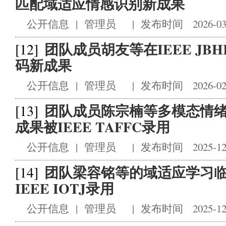
匹配域适应情感识别新成果
公开信息
|
管理员
|
发布时间 2026-03
团队成员胡友等在IEEE JB
[12]
码新成果
公开信息
|
管理员
|
发布时间 2026-02
团队成员陈宗楠等多模态情
[13]
成果被IEEE TAFFC录用
公开信息
|
管理员
|
发布时间 2025-12
团队梁容铭等的域适应学习
[14]
IEEE IOTJ录用
公开信息
|
管理员
|
发布时间 2025-12