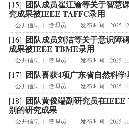
团队成员崔江渝等关于智慧
[15]
究成果被IEEE TAFFC录用
公开信息
|
管理员
|
发布时间 2025-12
团队成员刘洁等关于意识障
[16]
成果被IEEE TBME录用
公开信息
|
管理员
|
发布时间 2025-11
团队喜获4项广东省自然科学
[17]
公开信息
|
管理员
|
发布时间 2025-11
团队黄俊端副研究员在IEEE 
[18]
别的研究成果
公开信息
|
管理员
|
发布时间 2025-11