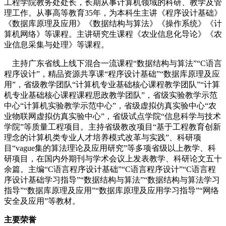
工程学院教务处处长，长期从事计算机领域的科研、教学及管
理工作。从事高等教育35年，为本科生主讲《程序设计基础》
《数据库原理及应用》《数据结构与算法》《操作系统》《计
算机网络》等课程。主讲研究生课程《农业信息化导论》《农
业信息采集与处理》等课程。
主持广东省线上线下混合一流课程“数据结构与算法”“C语言
程序设计”，精品资源共享课“程序设计基础”“数据库原理及应
用”，省级教学团队“计算机专业基础核心课程教学团队”“计算
机专业基础核心课程课程思政教学团队”，省级实验教学示范
中心“计算机实验教学示范中心”，省级虚拟仿真实验中心“农
业物联网虚拟仿真实验中心”，省级试点学院“信息科学与技术
学院”等质量工程项目。主持省级教改项目“基于工程教育创新
理念的计算机类专业人才培养模式改革与实践”、科研项
目“vague集的算法理论及应用研究”等多项省级以上教学、科
研项目，在国内外期刊与学术会议上发表教学、科研论文五十
余篇。主编“C语言程序设计基础”“C语言程序设计”“C语言程
序设计基础学习指导”“数据结构与算法”“数据结构与算法学习
指导”“数据库原理及应用”“数据库原理及应用学习指导”“网络
安全及应用”等教材。
主要荣誉