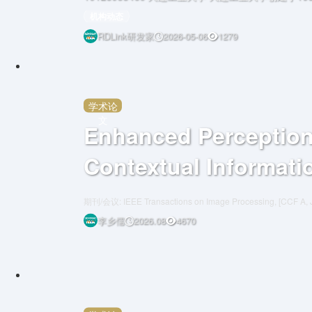
4所轻工业院校之一， 原隶属轻工业部，1998年转
机构动态
省管理为主的体制。2007
RDLink研发家
2026-05-06
1279
学术论
文
Enhanced Perceptio
Contextual Informati
Extraction Network f
期刊/会议: IEEE Transactions on Image Processing, [CCF A,
Instance Segmentati
李乡儒
2026.08
4670