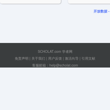
Effective community detection results can be
topological structure or attribute
further utilized for user analytics and user
effective anomaly detection 
recommendation.
many applications such a
开放数据 
detection, system fraud detect
intrusion detection and rep
learning.
SCHOLAT.com 学者网
免责声明
|
关于我们
|
用户反馈
|
激活向导
|
引用文献
客服邮箱：help@scholat.com