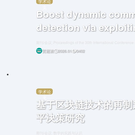
学术论
文
Boost dynamic comm
detection via exploit
member transition in
期刊/会议: Proceedings of the 30th International Conference
Advanced Applications (DASFAA25)
贺超波
2026.01
3402
学术论
文
基于区块链技术的再制
平决策研究
期刊/会议: 数学的实践与认识