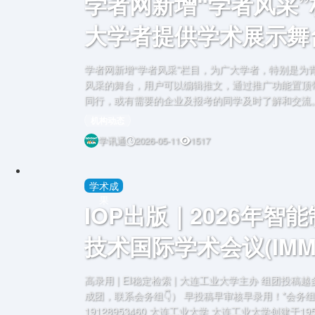
学者网新增“学者风采
大学者提供学术展示舞
学者网新增“学者风采”栏目，为广大学者，特别是为
风采的舞台，用户可以编辑推文，通过推广功能置顶带
同行，或有需要的企业及报考的同学及时了解和交流
机构动态
学讯通
2026-05-11
1517
学术成
果
IOP出版｜2026年智
技术国际学术会议(IMMCT
高录用 | EI稳定检索 | 大连工业大学主办 组团投
成团，联系会务组👇） 早投稿早审核早录用！*会务
19128953460 大连工业大学 大连工业大学创建于1958年， 是我国最早建立的