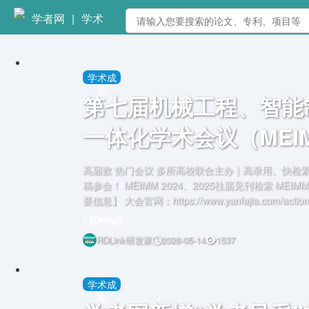
学者网
|
学术
学术成
果
第七届机械工程、智能
一体化学术会议（MEIM
高届数 热门会议 多所高校联合主办｜高录用、快检索！学生投稿优惠，欢迎投
稿参会！ MEIMM 2024、2025往届见刊检索 MEIMM 2024 MEIMM 2025 【重
要信息】 大会官网：https://www.yanfajia.com/action/p
间：2026年06月27-2
机构动态
RDLink研发家
2026-05-14
1537
学术成
果