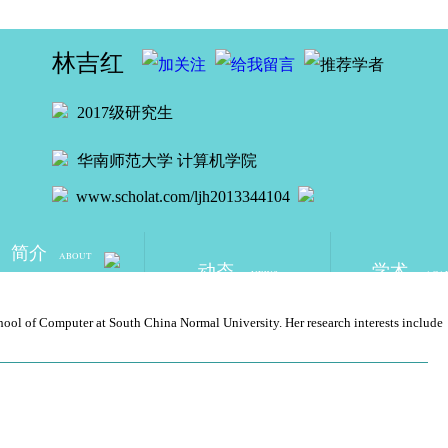
林吉红
2017级研究生
华南师范大学
计算机学院
www.scholat.com/ljh2013344104
简介
ABOUT
动态
学术
NEWS
ACA
chool of Computer at South China Normal University. Her research interests include