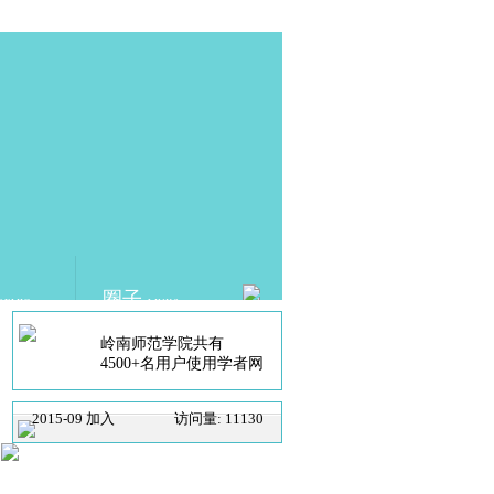
圈子
DEMIC
LINKS
岭南师范学院共有
4500+名用户使用学者网
2015-09 加入
访问量: 11130
学者网+课程平台的案例
分析——岭南师范学院
SCHOLAT.com 学者网