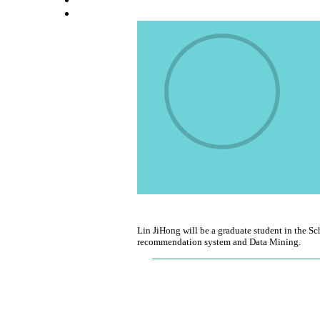
高校师资栏目
学术会议平台
Lin JiHong will be a graduate student in the S
recommendation system and Data Mining.