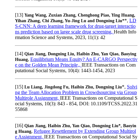
[13]
Yang Wang, Zuxian Zhang, Chenghong Piao, Ying Huang,
*,
LD
Yihan Zhang, Chi Zhang, Yu-Jing Lu and Dongning Liu*
S-CNN: A deep learning framework for drug-target interactio
ns prediction based on large scale drug screening,
Health Info
rmation Science and Systems, 2023, 11(1): 42
[14]
Qian Jiang, Dongning Liu, Haibin Zhu, Yan Qiao, Baoying
,
Equilibrium Means Equity? An E-CARGO Perspectiv
Huang
e on the Golden Mean Principle,,
IEEE Transactions on Com
putational Social Systems, 10(4): 1443-1454, 2023
[15]
*,
Solvi
Lu Liang, Jingdong Fu, Haibin Zhu, Dongning Liu
ng the Team Allocation Problem in Crowdsourcing via Group
Multirole Assignment,
IEEE Transactions on Computational S
ocial Systems, 10(3): 843 - 854, DOI: 10.1109/TCSS.2022.31
55868
[16]
Qian Jiang, Haibin Zhu, Yan Qiao, Dongning Liu*, Baoyin
,
Refugee Resettlement by Extending Group Multirol
g Huang
e Assignment,
IEEE Transactions on Computational Social Sy