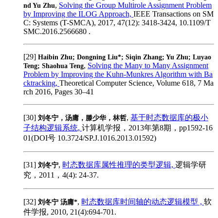
,
Solving the Group Multirole Assignment Problem
nd Yu Zhu
by Improving the ILOG Approach,
IEEE Transactions on SM
C: Systems (T-SMCA), 2017, 47(12): 3418-3424, 10.1109/T
SMC.2016.2566680 .
[29]
Haibin Zhu; Dongning Liu*; Siqin Zhang; Yu Zhu; Luyao
,
Solving the Many to Many Assignment
Teng; Shaohua Teng
Problem by Improving the Kuhn-Munkres Algorithm with Ba
cktracking,
Theoretical Computer Science, Volume 618, 7 Ma
rch 2016, Pages 30–41
[30]
,
基于时态数据库的极小
刘冬宁，汤庸，滕少华，林哲
子结构逻辑系统,
计算机学报，2013年第8期，pp1592-16
01(DOI号 10.3724/SP.J.1016.2013.01592)
[31]
,
时态数据库属性推理的类型逻辑,
逻辑学研
刘冬宁
究，2011，4(4): 24-37.
[32]
,
时态数据库时间轴的动态逻辑模型 ,
软
刘冬宁 汤庸*
件学报, 2010, 21(4):694-701.