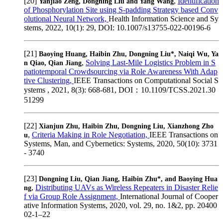
[20]
,
Identification
Yanjiao Zeng, Dongning Liu and Yang Wang
of Phosphorylation Site using S-padding Strategy based Conv
olutional Neural Network,
Health Information Science and Sy
stems, 2022, 10(1): 29, DOI: 10.1007/s13755-022-00196-6
[21]
Baoying Huang, Haibin Zhu, Dongning Liu*, Naiqi Wu, Ya
,
Solving Last-Mile Logistics Problem in S
n Qiao, Qian Jiang
patiotemporal Crowdsourcing via Role Awareness With Adap
tive Clustering,
IEEE Transactions on Computational Social S
ystems , 2021, 8(3): 668-681, DOI：10.1109/TCSS.2021.30
51299
[22]
Xianjun Zhu, Haibin Zhu, Dongning Liu, Xianzhong Zho
,
Criteria Making in Role Negotiation,
IEEE Transactions on
u
Systems, Man, and Cybernetics: Systems, 2020, 50(10): 3731
- 3740
[23]
Dongning Liu, Qian Jiang, Haibin Zhu*, and Baoying Hua
,
Distributing UAVs as Wireless Repeaters in Disaster Relie
ng
f via Group Role Assignment,
International Journal of Cooper
ative Information Systems, 2020, vol. 29, no. 1&2, pp. 20400
02-1–22