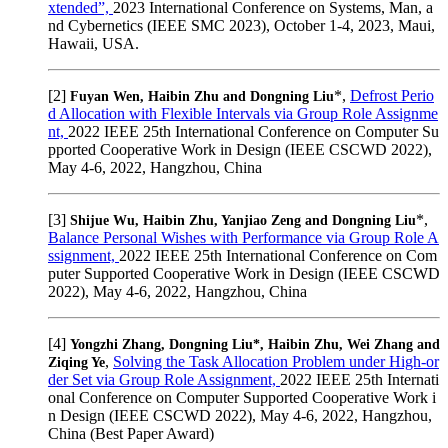
xtended”,
2023 International Conference on Systems, Man, a
nd Cybernetics (IEEE SMC 2023), October 1-4, 2023, Maui,
Hawaii, USA.
[2]
*,
Defrost Perio
Fuyan Wen, Haibin Zhu and Dongning Liu
d Allocation with Flexible Intervals via Group Role Assignme
nt,
2022 IEEE 25th International Conference on Computer Su
pported Cooperative Work in Design (IEEE CSCWD 2022),
May 4-6, 2022, Hangzhou, China
[3]
*,
Shijue Wu, Haibin Zhu, Yanjiao Zeng and Dongning Liu
Balance Personal Wishes with Performance via Group Role A
ssignment,
2022 IEEE 25th International Conference on Com
puter Supported Cooperative Work in Design (IEEE CSCWD
2022), May 4-6, 2022, Hangzhou, China
[4]
Yongzhi Zhang, Dongning Liu*, Haibin Zhu, Wei Zhang and
,
Solving the Task Allocation Problem under High-or
Ziqing Ye
der Set via Group Role Assignment,
2022 IEEE 25th Internati
onal Conference on Computer Supported Cooperative Work i
n Design (IEEE CSCWD 2022), May 4-6, 2022, Hangzhou,
China (Best Paper Award)