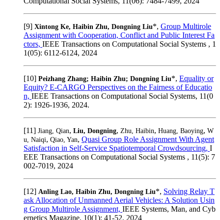
Computational Social Systems, 11(06): 7484-7499, 2024
[9]
*,
Group Multirole
Xintong Ke, Haibin Zhu, Dongning Liu
Assignment with Cooperation, Conflict and Public Interest Fa
ctors,
IEEE Transactions on Computational Social Systems , 1
1(05): 6112-6124, 2024
[10]
*,
Equality or
Peizhang Zhang; Haibin Zhu; Dongning Liu
Equity? E-CARGO Perspectives on the Fairness of Educatio
n,
IEEE Transactions on Computational Social Systems, 11(0
2): 1926-1936, 2024.
[11]
,
,
,
,
Jiang, Qian
Liu, Dongning
Zhu, Haibin
Huang, Baoying
W
,
,
Quasi Group Role Assignment With Agent
u, Naiqi
Qiao, Yan
Satisfaction in Self-Service Spatiotemporal Crowdsourcing,
I
EEE Transactions on Computational Social Systems , 11(5): 7
002-7019, 2024
[12]
*,
Solving Relay T
Anling Lao, Haibin Zhu, Dongning Liu
ask Allocation of Unmanned Aerial Vehicles: A Solution Usin
g Group Multirole Assignment,
IEEE Systems, Man, and Cyb
ernetics Magazine, 10(1): 41-52, 2024