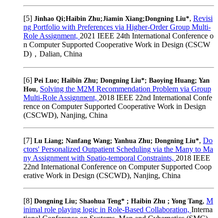
[5]
,
Revisi
Jinhao Qi;Haibin Zhu;Jiamin Xiang;Dongning Liu*
ng Portfolio with Preferences via Higher-Order Group Multi-
Role Assignment,
2021 IEEE 24th International Conference o
n Computer Supported Cooperative Work in Design (CSCW
D)，Dalian, China
[6]
Pei Luo; Haibin Zhu; Dongning Liu*; Baoying Huang; Yan
,
Solving the M2M Recommendation Problem via Group
Hou
Multi-Role Assignment,
2018 IEEE 22nd International Confe
rence on Computer Supported Cooperative Work in Design
(CSCWD), Nanjing, China
[7]
,
Do
Lu Liang; Nanfang Wang; Yanhua Zhu; Dongning Liu*
ctors' Personalized Outpatient Scheduling via the Many to Ma
ny Assignment with Spatio-temporal Constraints,
2018 IEEE
22nd International Conference on Computer Supported Coop
erative Work in Design (CSCWD), Nanjing, China
[8]
,
M
Dongning Liu; Shaohua Teng* ; Haibin Zhu ; Yong Tang
inimal role playing logic in Role-Based Collaboration,
Interna