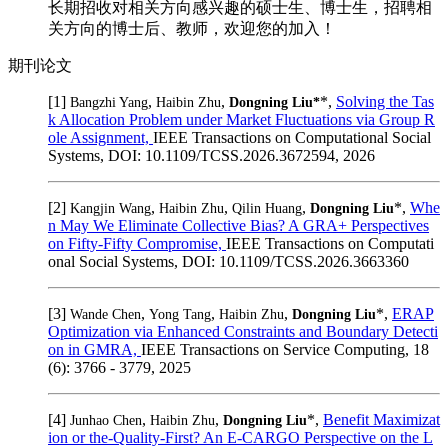
长期招收对相关方向感兴趣的硕士生、博士生，招聘相
关方向的博士后、教师，欢迎您的加入！
期刊论文
[1]
,
,
*,
Solving the Tas
Bangzhi Yang
Haibin Zhu
Dongning Liu*
k Allocation Problem under Market Fluctuations via Group R
ole Assignment,
IEEE Transactions on Computational Social
Systems, DOI: 10.1109/TCSS.2026.3672594, 2026
[2]
,
,
,
*,
Whe
Kangjin Wang
Haibin Zhu
Qilin Huang
Dongning Liu
n May We Eliminate Collective Bias? A GRA+ Perspectives
on Fifty-Fifty Compromise,
IEEE Transactions on Computati
onal Social Systems, DOI: 10.1109/TCSS.2026.3663360
[3]
,
,
,
*,
ERAP
Wande Chen
Yong Tang
Haibin Zhu
Dongning Liu
Optimization via Enhanced Constraints and Boundary Detecti
on in GMRA,
IEEE Transactions on Service Computing, 18
(6): 3766 - 3779, 2025
[4]
,
,
*,
Benefit Maximizat
Junhao Chen
Haibin Zhu
Dongning Liu
ion or the-Quality-First? An E-CARGO Perspective on the L