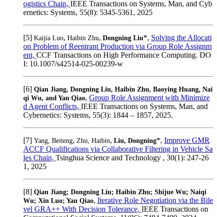
ogistics Chain,
IEEE Transactions on Systems, Man, and Cyb
ernetics: Systems, 55(8): 5345-5361, 2025
[5]
,
,
*,
Solving the Allocati
Kaijia Luo
Haibin Zhu
Dongning Liu
on Problem of Reentrant Production via Group Role Assignm
ent,
CCF Transactions on High Performance Computing. DO
I: 10.1007/s42514-025-00239-w
[6]
Qian Jiang, Dongning Liu, Haibin Zhu, Baoying Huang, Nai
,
Group Role Assignment with Minimize
qi Wu, and Yan Qiao
d Agent Conflicts,
IEEE Transactions on Systems, Man, and
Cybernetics: Systems, 55(3): 1844 – 1857, 2025.
[7]
,
,
*,
Improve GMR
Yang, Beiteng
Zhu, Haibin
Liu, Dongning
ACCF Qualifications via Collaborative Filtering in Vehicle Sa
les Chain,
Tsinghua Science and Technology , 30(1): 247-26
1, 2025
[8]
Qian Jiang; Dongning Liu; Haibin Zhu; Shijue Wu; Naiqi
,
Iterative Role Negotiation via the Bile
Wu; Xin Luo; Yan Qiao
vel GRA++ With Decision Tolerance,
IEEE Transactions on