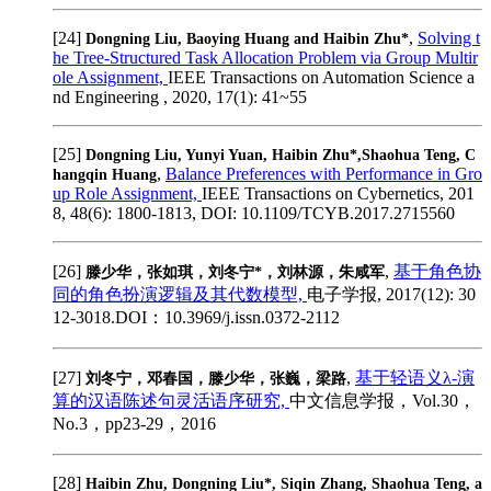
[24]
,
Solving t
Dongning Liu, Baoying Huang and Haibin Zhu*
he Tree-Structured Task Allocation Problem via Group Multir
ole Assignment,
IEEE Transactions on Automation Science a
nd Engineering , 2020, 17(1): 41~55
[25]
Dongning Liu, Yunyi Yuan, Haibin Zhu*,Shaohua Teng, C
,
Balance Preferences with Performance in Gro
hangqin Huang
up Role Assignment,
IEEE Transactions on Cybernetics, 201
8, 48(6): 1800-1813, DOI: 10.1109/TCYB.2017.2715560
[26]
,
基于角色协
滕少华，张如琪，刘冬宁*，刘林源，朱咸军
同的角色扮演逻辑及其代数模型,
电子学报, 2017(12): 30
12-3018.DOI：10.3969/j.issn.0372-2112
[27]
,
基于轻语义λ-演
刘冬宁，邓春国，滕少华，张巍，梁路
算的汉语陈述句灵活语序研究,
中文信息学报，Vol.30，
No.3，pp23-29，2016
[28]
Haibin Zhu, Dongning Liu*, Siqin Zhang, Shaohua Teng, a