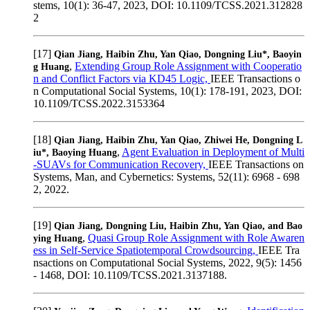
stems, 10(1): 36-47, 2023, DOI: 10.1109/TCSS.2021.312828
2
[17]
Qian Jiang, Haibin Zhu, Yan Qiao, Dongning Liu*, Baoyin
,
Extending Group Role Assignment with Cooperatio
g Huang
n and Conflict Factors via KD45 Logic,
IEEE Transactions o
n Computational Social Systems, 10(1): 178-191, 2023, DOI:
10.1109/TCSS.2022.3153364
[18]
Qian Jiang, Haibin Zhu, Yan Qiao, Zhiwei He, Dongning L
,
Agent Evaluation in Deployment of Multi
iu*, Baoying Huang
-SUAVs for Communication Recovery,
IEEE Transactions on
Systems, Man, and Cybernetics: Systems, 52(11): 6968 - 698
2, 2022.
[19]
Qian Jiang, Dongning Liu, Haibin Zhu, Yan Qiao, and Bao
,
Quasi Group Role Assignment with Role Awaren
ying Huang
ess in Self-Service Spatiotemporal Crowdsourcing,
IEEE Tra
nsactions on Computational Social Systems, 2022, 9(5): 1456
- 1468, DOI: 10.1109/TCSS.2021.3137188.