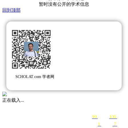
暂时没有公开的学术信息
回到顶部
SCHOLAT.com 学者网
正在载入...
99
关注
106
粉丝
1
团队
7
课程