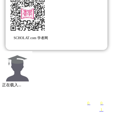
SCHOLAT.com 学者网
正在载入...
0
关注
0
粉丝
1
课程