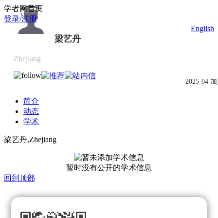
Scholat.com/liangyidan
学者网首页
登录/注册
English
梁艺丹
Zhejiang
2025-04 
简介
动态
学术
梁艺丹,Zhejiang
暂时没有公开的学术信息
回到顶部