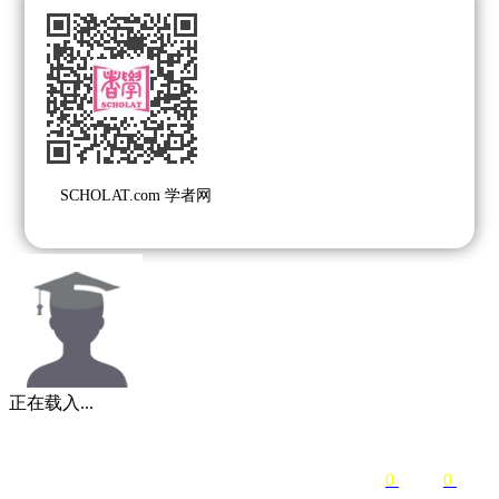
SCHOLAT.com 学者网
正在载入...
0
关注
0
粉丝