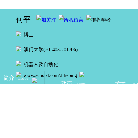
何平
博士
澳门大学(201408-201706)
机器人及自动化
www.scholat.com/drheping
简介
ABOUT
动态
学术
NEWS
ACA