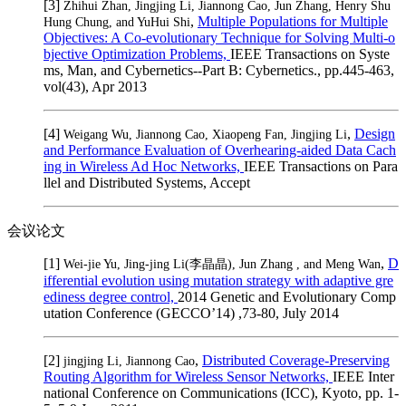
[3]
Zhihui Zhan, Jingjing Li, Jiannong Cao, Jun Zhang, Henry Shu
,
Multiple Populations for Multiple
Hung Chung, and YuHui Shi
Objectives: A Co-evolutionary Technique for Solving Multi-o
bjective Optimization Problems,
IEEE Transactions on Syste
ms, Man, and Cybernetics--Part B: Cybernetics., pp.445-463,
vol(43), Apr 2013
[4]
,
Design
Weigang Wu, Jiannong Cao, Xiaopeng Fan, Jingjing Li
and Performance Evaluation of Overhearing-aided Data Cach
ing in Wireless Ad Hoc Networks,
IEEE Transactions on Para
llel and Distributed Systems, Accept
会议论文
[1]
,
D
Wei-jie Yu, Jing-jing Li(李晶晶), Jun Zhang , and Meng Wan
ifferential evolution using mutation strategy with adaptive gre
ediness degree control,
2014 Genetic and Evolutionary Comp
utation Conference (GECCO’14) ,73-80, July 2014
[2]
,
Distributed Coverage-Preserving
jingjing Li, Jiannong Cao
Routing Algorithm for Wireless Sensor Networks,
IEEE Inter
national Conference on Communications (ICC), Kyoto, pp. 1-