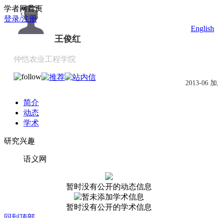
Scholat.com/brinyhong
学者网首页
登录/注册
English
王俊红
仲恺农业工程学院
2013-06 
简介
动态
学术
研究兴趣
语义网
暂时没有公开的动态信息
暂时没有公开的学术信息
回到顶部