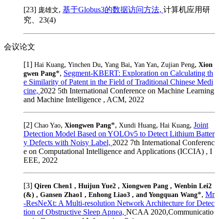
[23]
,
基于Globus3的数据访问方法,
计算机应用研
庞雄文
究、23(4)
会议论文
[1]
,
,
,
,
,
Hai Kuang
Yinchen Du
Yang Bai
Yan Yan
Zujian Peng
Xion
*,
Segment-KBERT: Exploration on Calculating th
gwen Pang
e Similarity of Patent in the Field of Traditional Chinese Medi
cine,
2022 5th International Conference on Machine Learning
and Machine Intelligence , ACM, 2022
[2]
,
*,
,
,
Joint
Chao Yao
Xiongwen Pang
Xundi Huang
Hai Kuang
Detection Model Based on YOLOv5 to Detect Lithium Batter
y Defects with Noisy Label,
2022 7th International Conferenc
e on Computational Intelligence and Applications (ICCIA) , I
EEE, 2022
[3]
Qiren Chen1 , Huijun Yue2 , Xiongwen Pang , Wenbin Lei2
*,
Mr
(&) , Gansen Zhao1 , Enhong Liao3 , and Yongquan Wang
-ResNeXt: A Multi-resolution Network Architecture for Detec
tion of Obstructive Sleep Apnea,
NCAA 2020,Communicatio