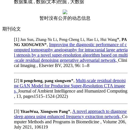
数据集成 , 数据(文本)挖掘 , 大数据
暂时没有公开的动态信息
期刊论文
[1]
,
,
,
,
*,
Jun Sun
Zhang-Yu Li
Peng-Cheng Li
Hao Li
Hui Wang
PA
*,
Improving the diagnostic performance of c
NG XIONGWEN
omputed tomography angiography for intracranial large arteria
l stenosis by a novel super-resolution algorithm based on multi
-scale residual denoising generative adversarial network,
Clini
cal Imaging , Elsevier BV, 2023, 96: 1--8
[2]
*,
Multi-scale residual denoisi
li pengcheng, pang xiongwen
ng GAN Model for Producing Super-Resolution CTA image
s,
Journal of Ambient Intelligence and Humanized Computing
, 13, pages1515–1524 (2022)
[3]
*,
A novel approach to diagnose
YitaoWua, Xiongwen Pang
sleep apnea using enhanced frequency extraction network,
Co
mputer Methods and Programs in Biomedicine , Volume 206,
July 2021, 106119