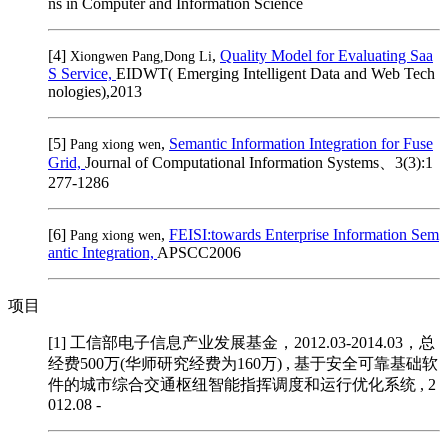
ns in Computer and Information Science
[4]
,
Quality Model for Evaluating Saa
Xiongwen Pang,Dong Li
S Service,
EIDWT( Emerging Intelligent Data and Web Tech
nologies),2013
[5]
,
Semantic Information Integration for Fuse
Pang xiong wen
Grid,
Journal of Computational Information Systems、3(3):1
277-1286
[6]
,
FEISI:towards Enterprise Information Sem
Pang xiong wen
antic Integration,
APSCC2006
项目
[1] 工信部电子信息产业发展基金，2012.03-2014.03，总
经费500万(华师研究经费为160万)
, 基于安全可靠基础软
件的城市综合交通枢纽智能指挥调度和运行优化系统 , 2
012.08 -