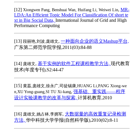
[12]
,
MR-
Xiongwen Pang, Benshuai Wan, Huifang Li, Weiwei Lin
LDA:An Efficient Topic Model For Classification Of short te
xt in Big Social Data,
International Journal of Grid and High
Performance Computing
[13]
,
一种面向企业的语义Mashup平台,
段丽艳,刘波,庞雄文
广东第二师范学院学报,2011(03):84-88
[14]
,
基于实例的软件工程课程教学方法,
现代教育
庞雄文
技术(年度专刊),S2:44-47
[15]
黄荔,庞雄文,徐永广,司徒锡康,HUANG Li,PANG Xiong-we
,
强基础、重实践——程序
n,XU Yong-guang,SI TU Xi-kang
设计实验课教学的改革与探索,
计算机教育,2010
[16]
,
大数据量的高效重复记录检测
庞雄文,姚占林,李拥军
方法,
华中科技大学学报(自然科学版),2010(02):8-11