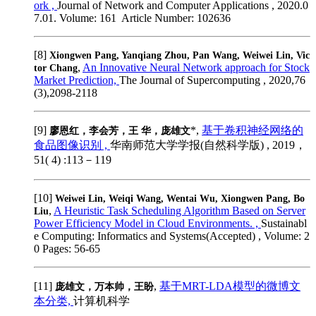
ork ,
Journal of Network and Computer Applications , 2020.0
7.01. Volume: ‏ 161 Article Number: 102636
[8]
Xiongwen Pang, Yanqiang Zhou, Pan Wang, Weiwei Lin, Vic
,
An Innovative Neural Network approach for Stock
tor Chang
Market Prediction,
The Journal of Supercomputing , 2020,76
(3),2098-2118
[9]
*,
基于卷积神经网络的
廖恩红，李会芳，王 华，庞雄文
食品图像识别 ,
华南师范大学学报(自然科学版) , 2019，
51( 4) :113－119
[10]
Weiwei Lin, Weiqi Wang, Wentai Wu, Xiongwen Pang, Bo
,
A Heuristic Task Scheduling Algorithm Based on Server
Liu
Power Efficiency Model in Cloud Environments. ,
Sustainabl
e Computing: Informatics and Systems(Accepted) , Volume: 2
0 Pages: 56-65
[11]
,
基于MRT-LDA模型的微博文
庞雄文，万本帅，王盼
本分类,
计算机科学