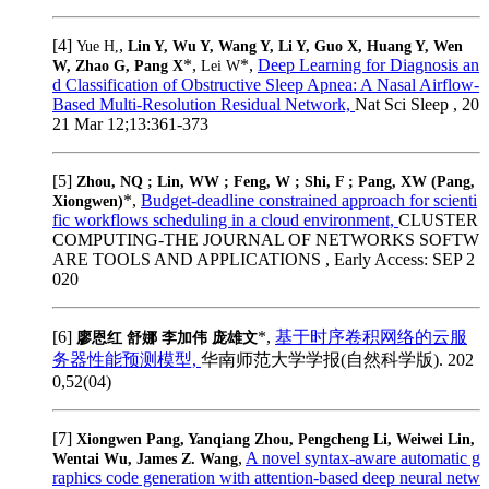
[4]
,
Yue H,
Lin Y, Wu Y, Wang Y, Li Y, Guo X, Huang Y, Wen
*,
*,
Deep Learning for Diagnosis an
W, Zhao G, Pang X
Lei W
d Classification of Obstructive Sleep Apnea: A Nasal Airflow-
Based Multi-Resolution Residual Network,
Nat Sci Sleep , 20
21 Mar 12;13:361-373
[5]
Zhou, NQ ; Lin, WW ; Feng, W ; Shi, F ; Pang, XW (Pang,
*,
Budget-deadline constrained approach for scienti
Xiongwen)
fic workflows scheduling in a cloud environment,
CLUSTER
COMPUTING-THE JOURNAL OF NETWORKS SOFTW
ARE TOOLS AND APPLICATIONS , Early Access: SEP 2
020
[6]
*,
基于时序卷积网络的云服
廖恩红 舒娜 李加伟 庞雄文
务器性能预测模型,
华南师范大学学报(自然科学版). 202
0,52(04)
[7]
Xiongwen Pang, Yanqiang Zhou, Pengcheng Li, Weiwei Lin,
,
A novel syntax-aware automatic g
Wentai Wu, James Z. Wang
raphics code generation with attention-based deep neural netw