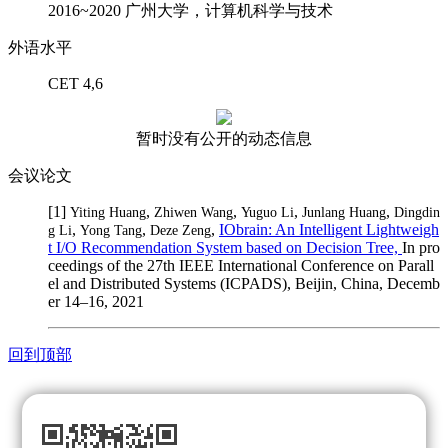
2016~2020 广州大学，计算机科学与技术
外语水平
CET 4,6
暂时没有公开的动态信息
会议论文
[1]
,
,
,
,
Yiting Huang
Zhiwen Wang
Yuguo Li
Junlang Huang
Dingdin
,
,
,
IObrain: An Intelligent Lightweigh
g Li
Yong Tang
Deze Zeng
t I/O Recommendation System based on Decision Tree,
In pro
ceedings of the 27th IEEE International Conference on Parall
el and Distributed Systems (ICPADS), Beijin, China, Decemb
er 14–16, 2021
回到顶部