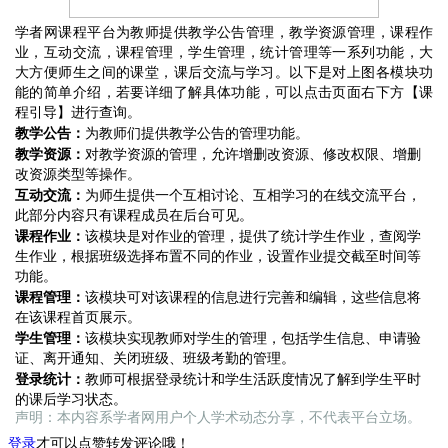
学者网
课程平台为教师提供教学公告管理，教学资源管理，课程作
业，互动交流，课程管理，学生管理，统计管理等一系列功能，大
大方便师生之间的课堂，课后交流与学习。以下是对上图各模块功
能的简单介绍
，若要详细了解具体功能，可以点击页面右下方【课
程引导】进行查询
。
教学公告：
为教师们提供教学公告的管理功能。
教学资源：
对教学资源的管理，允许增删改资源、修改权限、增删
改资源
类型等操作。
互动交流：
为师生提供一个互相讨论、互相学习的在线交流平台，
此部分内容只有课程成员在后台可见。
课程作业：
该模块是对作业的管理，提供了统计学生作业，查阅学
生作业，根据班级选择布置不同的作业，设置作业提交截至时间等
功能。
课程管理：
该模块可对该课程的信息进行完善和编辑，这些信息将
在该课程首页展示。
学生管理
：
该模块实现教师对学生的管理，包括学生信息、申请验
证、离开通知、关闭班级、班级考勤的管理。
登录统计
：
教师可根据登录统计和学生活跃度情况了解到学生平时
的课后学习状态。
声明：本内容系学者网用户个人学术动态分享，不代表平台立场。
登录
才可以点赞转发评论哦！