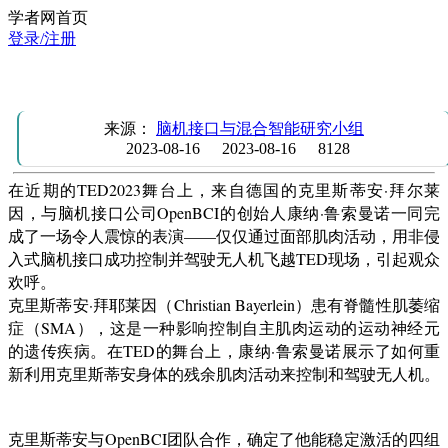
学者网首页
登录/注册
新闻：脊髓性肌萎缩症患者通过脑机接口驾驶无人机
来源：
脑机接口与混合智能研究小组
2023-08-16
2023-08-16
8128
在近期的TED2023舞台上，来自德国的克里斯蒂安·拜尔莱
因，与脑机接口公司OpenBCI的创始人康纳·鲁索曼诺一同完
成了一场令人震惊的表演——仅仅通过面部肌肉活动，用非侵
入式脑机接口成功控制并驾驶无人机飞越TED现场，引起观众
欢呼。
克里斯蒂安·拜耶莱因（Christian Bayerlein）患有脊髓性肌萎缩
症（SMA），这是一种影响控制自主肌肉运动的运动神经元
的遗传疾病。在TED的舞台上，康纳·鲁索曼诺展示了如何重
新利用克里斯蒂安身体的残余肌肉活动来控制和驾驶无人机。
克里斯蒂安与OpenBCI团队合作，确定了他能稳定激活的四组