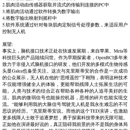
2.肌肉活动由传感器获取并流式的传输到连接的PC中
3.将肌肉活动通过软件转换为数字输出
4.将数字输出映射到摇杆中
5.软件系统通过针对每块肌肉定制信号处理参数，来适应用户
控制无人机
展望:
事实上，脑机接口技术正处在快速发展期，来自苹果、Meta等
科技巨头的产品陆续问世。作为早期探索者，OpenBCI多年来
致力于非侵入式脑机接口的研发，他们开发的多模式生物传感
头显Galea也备受关注。这次与克里斯蒂安的合作是一次成功
的公众展示，无人机在他的“思维遥控”下翱翔，表明这种技术
不仅能增强健全人的体验，更能帮助残障人士拓展生活的可
能。人类与技术的结合正在帮助各种各种的人追寻美好的生
活。肌肉的微弱信号也能操控机器，思维的碎片也能实现交
流。“能够利用我的大脑信号驾驶无人机是我永生难忘的不可
思议的经历。”克里斯蒂安说。而他的这个TED演讲，也激励
更多残障人士敢于追逐梦想，勇于探索科技带来的无限可能。
正如他在演讲最好说的，真正阻碍我前景的并不是我的身体局