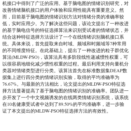
机接口中得到了广泛的应用。基于脑电图的情绪识别研究，对
改善情绪脑机接口的用户体验和应用性能具有重要意义。然
而，目前基于脑电图的情绪识别方法对情绪分类的准确率较
低，实时应用少。为了解决这些问题，该论文提出了一种改进
的基于脑电信号的特征选择算法来识别受试者的情绪状态，并
结合这种特征选择方法设计了一个在线情绪识别脑机接口系
统。具体来说，首先提取来自时域、频域和时频域等
7种常用
的不同维度特征。在此基础上，提出了一种改进的粒子群优化
算法
(MLDW-PSO)
，该算法具有多阶段线性递减惯性权重，可
以很容易地细化减少惯性权重的过程。最后利用支持向量机分
类器对情绪类型进行分类。该算法首先在标准数据集
DEAP
数
据集上进行四分类的情绪识别实验，取得的平均准确率为
76.67%
。与最新的方法相比，论文提出的
MLDW-PSO
特征选
择方法显著提高了基于脑电图的情绪识别的准确率。
团队进一
步开发了一个中文视频诱发的在线两类情绪识别系统，该系统
在
10
名健康受试者中达到了
89.50%
的平均准确率，进一步验
证了本文提出的MLDW-PSO特征选择方法的有效性。