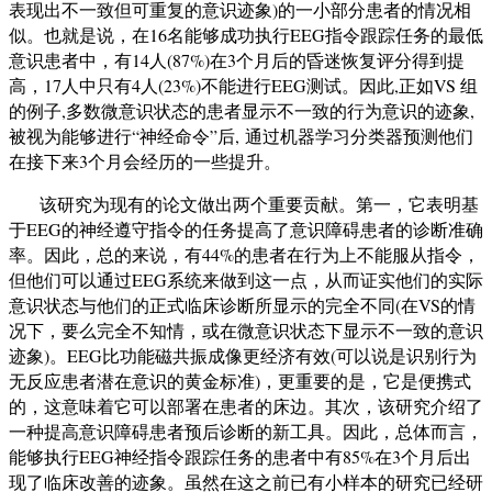
表现出不一致但可重复的意识迹象
)
的一小部分患者的情况相
似。也就是说，在
16
名能够成功执行
EEG
指令跟踪任务的最低
意识患者中，有
14
人
(87%)
在
3
个月后
的昏迷恢复评分得到
提
高
，
17
人中只有
4
人
(23%)
不能进行
EEG
测试。因此
,
正如
VS
组
的例子
,
多数微意识
状态
的患者显示不一致的行为意识的迹象
,
被视为
能够进行
“
神经命令
”
后
,
通过机器学习分类器预测他们
在接下来
3
个月会经历的一些提升。
该研究为现有的论文做出两个重要贡献。第一，它表明基
于
EEG
的神经遵守
指令
的任务提高了意识障碍患者的诊断准确
率。因此，总的来说，有
44%
的患者在行为上不能服从
指令
，
但他们可以通过
EEG
系统来做到这一点，从而证实他们的实际
意识状态与他们的正式临床诊断所显示的完全不同
(
在
VS
的情
况下，要么完全不知情，或在
微
意识状态下显示不一致的意识
迹象
)
。
EEG
比功能磁共振成像更经济有效
(
可以说是识别行为
无反应患者
潜在
意识的黄金标准
)
，更重要的是，它是便携式
的，这意味着它可以部署在患者
的床边
。其次，
该
研究介绍了
一种
提高
意识障碍患者预后诊断的新工具。因此，总体而言，
能够执行
EEG
神经指令跟踪任务的患者中有
85%
在
3
个月后出
现了临床改善的迹象。
虽然在这之前已有小样本的研究
已经
研