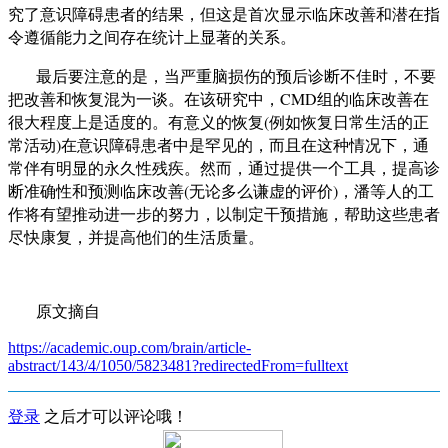
究
了意识障碍患者的结果，但这是首次显示临床改善和潜在
指
令
遵循能力之间存在统计上显著的关系。
最后要注意的是，当严重脑损伤的预后诊断不佳时，不要
把改善和恢复混为一谈。在该研究中，
CMD
组的临床改善在
很大程度上是适度的。有意义的恢复
(
例如恢复日常生活的正
常活动
)
在意识障碍患者中是罕见的，而且在这种情况下，通
常伴有明显的永久性残疾。然而，通过提供一个工具，提高诊
断准确性和预测临床改善
(
无论多么
谦虚的评价
)
，
潘等人
的工
作将有望推动进一步的努力，以制定干预措施，帮助这些患者
尽快康复，并提高他们的生活质量。
原文摘自
https://academic.oup.com/brain/article-
abstract/143/4/1050/5823481?redirectedFrom=fulltext
登录
之后才可以评论哦！