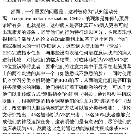
然而，一个重要的问题是，这种被称为
“认知运动分
离”（
cognitive-motor
d
issociation
,
CMD
）的现象是如何
与预后
诊断
有关；也就是说，这些病人是否比真正
VS
病人更有可能
出现康复的迹象
，
尽管他们的行为特征难以区分，临床表现也
很相似
？
潘
等人的论文在
Brain
期刊上
回答
了
这个问题
。
他们
追踪
相当大的一群
CMD
病人，
这些病人使用新型（诱发）
EEG
完成指令
任务，
与那
些没有表征任何潜在意识状态的病人
进行
比较，
对比
他们的临床结果。
对
临床诊断为
VS
或
MCS
的
78
位意识障碍
患者，要求他们将
注意力集中
于显示在
电脑
屏幕
上的
两个刺激的
其中
一个（如熟悉或不熟悉的脸），同时
使用
机器学习分类器解码他们的
EEG
响应
，
从而确定他们是否盯着
任务所
要求的刺激。他们持续盯着
正确
刺激
的行为，
可以作为
他们以非传统方式
“
遵循
指令
”
的证明（例如，通过移动手指或
眨眼）
，
根据特定的指令调整他们的注意力来
“
遵循
指令
”
（
因
此
，改变他们大脑活动模式的方法可以被分类器检测）。
该
论
文
研究指出
，
45
名被诊断为
VS
的患者
，
18
名
(40%)
患者能够完
成他们的神经追踪任务，这表明他们是有意识的，尽管他们
的
临床表现
为
VS
。然
而
这比
之前通过功能核磁共振成像或
EEG