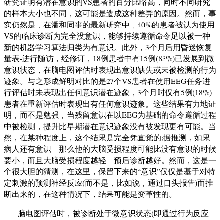
研究证明有潜在意识的
VS
患者的百分比略高，
同时
不
同研究
的样本大小也不同，这可能是造成这种差异的原因。
然而，事
实仍然是，在
潘和同事
的
最新研究中，
40%
的患者被认为使用
VS
的临床诊断为完全没意识，能够持续遵循命令足以被一种
新的机器学习算法归类为
有
意识。
此外，
3
个月后用昏迷恢复
量表
-
进行随访，经修订，
18
例患者中有
15
例
(83%)
已发展到
微
意识
状态，
在脑电图评估时表现出意识缺失或未被
检测
的行为
迹象
。
与之形成鲜明对比的是
27
个
VS
患者在使用
EEG
任务进
行评估时未表现出任何意识
潜在
迹象，
3
个月时仅有
5
例
(18%)
患者在重新评估时表现出
有
任何意识迹象。这些结果有力地证
明，而不是
勉强
，当残留意识
在
以
EEG
为基础的命令遵循过程
中被检测，
提升
比早期
潜在
意识
迹象
没有
被
发现更有可能。
当
然，在某种程度上，这个结果是完全凭直觉的
;
据推测，如果
病人还有意识，那么他的大脑受损程度可能比没有意识的时候
要小，而且大脑受损程度越轻，预后
诊断
越好。然而，这是一
个
很大胆的
猜测
，在这里，保留下来的
“
意识
”
仅仅是基于对特
定刺激的预测神经反应
(
而不是，比如说，通过口头报告
)
而推
断出来的，在这种情况下，结果可能是变革性的。
脑电图评估时，被诊断处于
微
意识状态
(
即通过行为反应