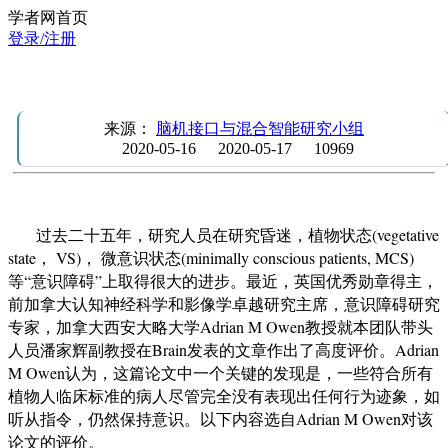
学者网首页
登录/注册
意识障碍权威学者在顶级期刊Brain高度评价本团队论文
来源：
脑机接口与混合智能研究小组
2020-05-16
2020-05-17
10969
过去二十五年，
研究人员在研究昏迷，植物状态(vegetative
state， VS)，
微意识状态(minimally conscious patients, MCS)
等
“意识障碍”上取得很大的进步。最近，英国优秀勋章得主，
前加拿大认知神经科学和影像学卓越研究主席，意识障碍研究
专家，加拿大西安大略大学
Adrian M Owen
教授就本团队带头
人员潘家辉副教授在
Brain
发表的文章作出了高度评价
。
Adrian
M Owen
认为，
这篇论文中一个关键的发现是，一些符合所有
植物人临床标准的病人尽管完全没有
表现出
任何行为迹象，如
听从指令
，仍然保持意识。
以下内容选自
Adrian M Owen
对该
论文的评价。