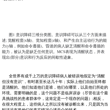
图
1
意识障碍
三维分类图
。
意识障碍可以从三个方面来描
述
; 觉醒程度
(x
轴
)
、觉知程度
(z
轴
)、
和产生自主运动行为的能
力
(
y
轴，
例如命令遵循
)
。昏迷的病人缺乏清醒和命令遵循的
能力，被认为是缺乏任何意识。
MCS
表现为清醒状态，并表
现出
(
部分
)
意识和行为反应的间歇性迹象。
全世界有成千上万的意识障碍病人被错误地假定为
“清醒
但没有意识”，有时甚至长达几十年；实际上他们自始至终都
是清醒的。他们知道他们是谁，他们在哪里，以及他们所处的
环境。需要明确的是，这个问题不是临床误诊
（
尽管在这个最
具挑战性的患者群体中，这肯定是一个现存的问题）
;
相反，
在很大程度上，这些病人之所以没有被诊断出来，只是因为当
时还没有将他们的真实情况公诸于众的技术。