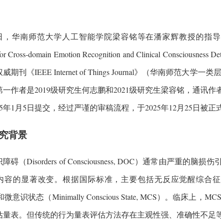
日，华南师范大学人工智能学院梁容铭等在潘家辉教授的指导下，完成了题
for Cross-domain Emotion Recognition and Clinical Cons
期刊《IEEE Internet of Things Journal》（华南师
第一作者是2019级研究生何志鹏和2021级研究生梁容铭，通讯
25年1月5日提交，经过严谨的审稿流程，于2025年12月25日被
究背景
障碍（Disorders of Consciousness, DOC）通常由
容的显著改变。根据国际标准，主要包括无反应觉醒综合征（Unresponsiv
微意识状态（Minimally Conscious State, MCS）。临
估量表。但传统的行为量表评估方法存在主观性强、准确性不足等