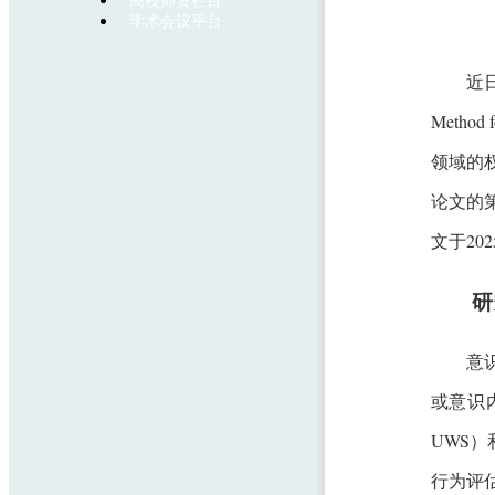
高校师资栏目
学术会议平台
近
Method 
领域的权威
论文的
文于20
研
意识
或意识内
UWS）和
行为评