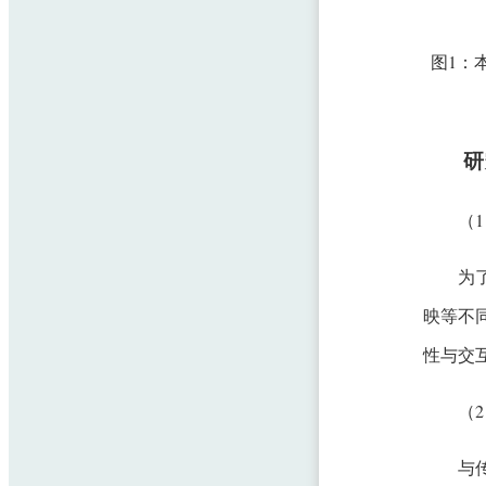
图1：
研
（
为
映等不
性与交
（
与