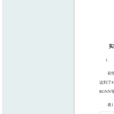
实
在
达到了8
RGNN
表