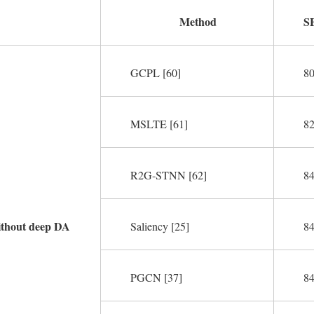
Method
S
GCPL [60]
80
MSLTE [61]
82
R2G-STNN [62]
84
thout deep DA
Saliency [25]
84
PGCN [37]
84