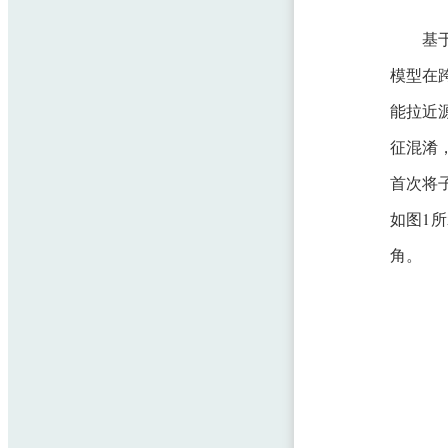
基
模型在
能拉近
征混淆
首次将
如图1
角。