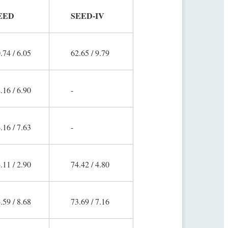
EED
SEED-IV
.74 / 6.05
62.65 / 9.79
.16 / 6.90
-
.16 / 7.63
-
.11 / 2.90
74.42 / 4.80
.59 / 8.68
73.69 / 7.16