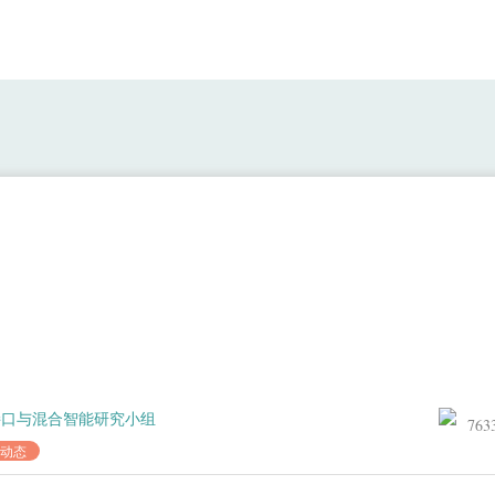
团队梁容铭等的域适应学习临床应用研究成果被I
接口与混合智能研究小组
763
动态