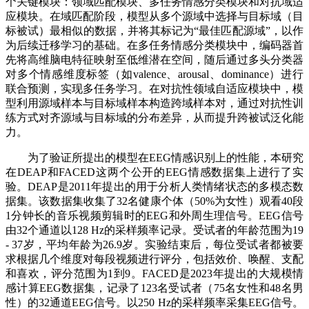
个关键模块：领域匹配模块、多任务情感分类模块和对抗域适
应模块。在域匹配阶段，模型从多个源域中选择与目标域（目
标被试）最相似的数据，并将其标记为“最佳匹配源域”，以作
为后续迁移学习的基础。在多任务情感分类模块中，编码器首
先将高维脑电特征映射至低维潜在空间，随后通过多头分类器
对多个情感维度标签（如valence、arousal、dominance）进行
联合预测，实现多任务学习。在对抗性领域自适应模块中，模
型利用源域样本与目标域样本构造跨域样本对，通过对抗性训
练方式对齐源域与目标域的分布差异，从而提升跨被试泛化能
力。
为了验证所提出的模型在EEG情感识别上的性能，本研究
在DEAP和FACED这两个公开的EEG情感数据集上进行了实
验。DEAP是2011年提出的用于分析人类情绪状态的多模态数
据集。该数据集收集了32名健康个体（50%为女性）观看40段
1分钟长的音乐视频剪辑时的EEG和外周生理信号。EEG信号
由32个通道以128 Hz的采样频率记录。受试者的年龄范围为19
- 37岁，平均年龄为26.9岁。实验结束后，每位受试者都被要
求根据几个维度对每段视频进行评分，包括效价、唤醒、支配
和喜欢，评分范围为1到9。FACED是2023年提出的大规模情
感计算EEG数据集，记录了123名受试者（75名女性和48名男
性）的32通道EEG信号。以250 Hz的采样频率采集EEG信号。