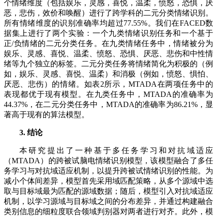
个情绪维度（包括娱乐，灵感，喜悦，温柔，愤怒，恐惧，厌
恶，悲伤，效价和唤醒）进行了跨学科的二元分类情绪识别。
所有情绪维度的识别准确率均超过77.55%。我们在FACED数
据集上进行了两个实验：一个九类情绪识别任务和一个基于
正/负情绪的二元分类任务。在九类情绪任务中，情绪被分为
娱乐、灵感、喜悦、温柔、愤怒、恐惧、厌恶、悲伤和中性情
绪等九个独立的标签。二元分类任务将情绪简化为积极的（例
如，娱乐、灵感、喜悦、温柔）和消极（例如，愤怒、惧怕、
厌恶、悲伤）的情绪。如表2所示，MTADA在两项任务中的
表现都优于现有模型。在九类任务中，MTADA的准确率为
44.37%，在二元分类任务中，MTADA的准确率为86.21%，显
著高于现有的算法模型。
3. 结论
本研究提出了一种基于多任务学习和对抗域适应
（MTADA）的跨被试脑电情绪识别模型，该模型融合了多任
务学习与对抗域适应机制，以提升跨被试情绪识别的性能。为
减小个体间差异，模型首先采用域匹配策略，从多个源域中选
取与目标域最为匹配的源域数据；随后，模型引入对抗域适应
机制，以学习源域与目标域之间的分布差异，并通过构建融合
类别信息的细粒度联合领域判别器对两者进行对齐。此外，模