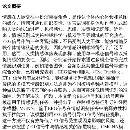
论文概要
情感在人际交往中扮演重要角色，是传达个体内心体验和意图
的媒介。情感可通过面部表情、语言语调和身体动作等方式影
响人类的认知过程，包括感知、思维、决策和记忆等。近年
来，情感识别成为跨神经科学与机器学习等领域的研究热点。
EEG信号作为一种客观指标，不易受到人为干扰，能够精确反
映个体情绪状态的变化，因此在情感识别领域得到了广泛应
用。然而，人类情感体验表现多样，使用单一模态信号难以捕
捉情感的复杂性。因此，研究者开始探索通过多模态信号完成
情感识别任务，例如结合图像、音频以及其他生理信号等进行
综合分析。已有研究表明，EEG信号和眼动（Eye Tracking，
ET）信号具有互补特性，能够显著提升情感识别的准确率。
传统的多模态情感识别方法通常为不同模特单独构建模型，这
种做法忽略了模态间的内在联系，从而可能降低情感识别的准
确性。为了解决这一问题，本文组合EEG信号和ET信号两种
模态用于情感识别任务，并提出了一种跨模态特征引导神经网
络模型CMGNN。鉴于EEG信号在情感识别任务中的高效性和
抗干扰能力，该模型利用EEG信号引导ET信号的特征提取。
这一方法不仅有效降低了ET信号受主观因素影响的风险，还
进一步挖掘了ET信号中与情感相关的深层特征。CMGNN模