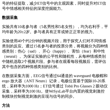
号的特征提取，减少ET信号中的主观因素，同时提升对ET信
号中情感相关特征的深度挖掘能力。
数据采集
实验共有10名参与者（5名男性和5名女性），均为右利手，平
均年龄为20±2岁。参与者具有正常或矫正正常的视力。
实验使用40个约2分钟的视频片段，用于探究人们对不同情感
类别的反应。通过15名参与者的投票分类，将视频分为四种情
感类别：伤心（sad）、开心（happy）、害怕（fear）和中性
（neural）。为保证实验的公平性和随机性，从每种情感类别
中随机选取2个视频片段。参与者在观看每段视频后，需评估
其中包含的四种情感类别的比例。
在数据采集方面，EEG信号通过64通道的 waveguard 电极帽和
eego 放大器（ANT Neuro）记录，电极位置基于国际10-20系
统，采样率为1000 Hz；ET信号通过 Tobii Pro Glasses 2 眼动仪
采集，采样率为100 Hz。使WrSysLab平台内置的视觉刺激控
制模块控制视觉刺激的呈现与信号的同步。
方法