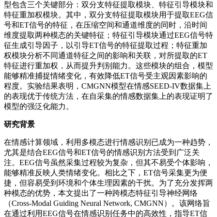
型包含三个关键部分：双分支特征提取模块、特征引导模块和
特征重加权模块。其中，双分支特征提取模块用于提取EEG信
号和ET信号的特征，在压缩空间和通道维度的同时，沿时间
维度提取两种模态的关键特征；特征引导模块通过EEG信号特
征生成引导因子，以引导ET信号的特征提取过程；特征重加
权模块分析不同通道特征之间的影响和关联，对所提取的ET
特征进行重加权，从而提升判别能力。这些模块的组合，模型
能够精准捕捉情绪变化，有效降低ET信号受主观因素影响的
程度。实验结果表明，CMGNN模型在情感SEED-IV数据集上
的表现优于传统方法，在自采集的情感数据集上的表现证明了
模型的强泛化能力。
研究背景
在情感计算领域，利用多模态进行情感识别已成为一种趋势，
尤其是结合EEG信号和ET信号的情感识别方法受到广泛关
注。EEG信号虽然采集过程较为复杂，但其不易受个体影响，
能够精准反映人类情绪变化。相比之下，ET信号采集更为便
捷，但容易受到环境和个体生理因素的干扰。为了充分发挥两
种模态的优势，本文提出了一种跨模态特征引导神经网络
（Cross-Modal Guiding Neural Network, CMGNN）。该网络旨
在通过利用EEG信号在情感识别任务中的高效性，指导ET信