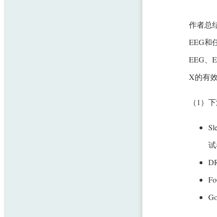
作者总
EEG和
EEG、
X的有
（1）
S
试
D
F
G