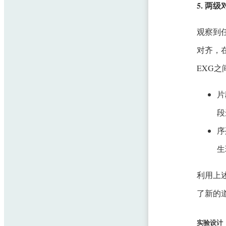
5. 两级
观察到
对齐，
EXG之
片
段
序
生
利用上
了新的
实验设计