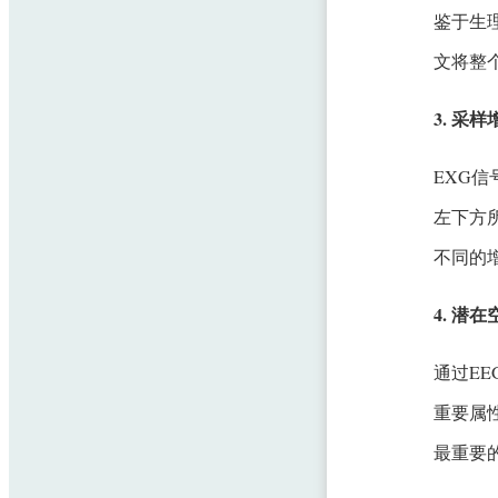
鉴于生
文将整
3. 采样
EXG
左下方
不同的
4. 潜
通过E
重要属
最重要