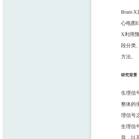
Bran
心电图E
X利用
段分类
方法。
研究背景
生理信
整体的
理信号
生理信
异，以