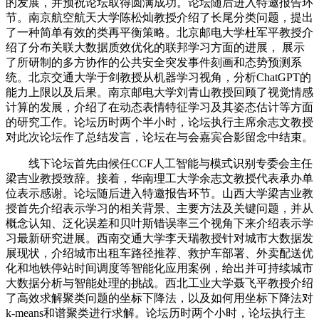
的发展，并预祝论坛取得圆满成功。论坛随后进入特邀报告环
节。南京航空航天大学陈松灿教授介绍了长尾分类问题，提出
了一种简单有效的类再平衡策略。北京邮电大学杜军平教授介
绍了分布关联大数据质效优化的联邦学习方面的进展， 展示
了所研制的多方协作的公共安全突发事件刻画和态势预测系
统。北京交通大学于剑教授从机器学习视角，分析ChatGPT的
能力上限以及后果。南京邮电大学刘青山教授回顾了视觉情感
计算的发展，介绍了在动态表情特征学习及其姿态估计等方面
的研究工作。论坛历时两个半小时，论坛执行主席余志文教授
对此次论坛作了总结发言，论坛在与会嘉宾合影留念中结束。
线下论坛首先由候任CCF人工智能与模式识别专委会主任
梁吉业教授致辞。接着，华南理工大学余志文教授代表承办单
位表示感谢。论坛随后进入特邀报告环节。山西大学梁吉业教
授首先介绍表示学习的相关背景、主要方法及关键问题，并从
概念认知、泛化误差和贝叶斯错误率三个视角下来介绍表示学
习最新研究进展。西南交通大学李天瑞教授针对城市大数据发
展现状，介绍城市出租车路径推荐、救护车部署、外卖配送优
化和地铁停站时间调度等智能化应用案例，给出并可持续城市
大数据分析与智能处理的挑战。西北工业大学聂飞平教授介绍
了高效求解聚类问题的坐标下降法，以及如何用坐标下降法对
k-means和谱聚类进行求解。论坛历时两个小时，论坛执行主