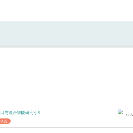
新闻：脑机接口产业与标准化研讨会
接口与混合智能研究小组
873
动态