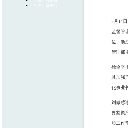
高校师资栏目
学术会议平台
3月14
监督管理
位、浙
管理部
徐全平
其加强
化事业
刘傲感
要凝聚
步工作坚