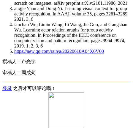
scratch on imagenet. arXiv preprint arXiv:2101.11986, 2021.
angjie Yuan and Dong Ni. Learning visual context for group
activity recognition. In AAAI, volume 35, pages 3261–3269,
2021. 3, 6
ianchao Wu, Limin Wang, Li Wang, Jie Guo, and Gangshan
Wu. Learning actor relation graphs for group activity
recognition. In Proceedings of the IEEE conference on
computer vision and pattern recognition, pages 9964–9974,
2019. 1, 2, 3, 6
https://new.qq.com/rain/a/20220610A04X6V00
撰稿人：卢亮宇
审稿人：周成菊
登录
之后才可以评论哦！