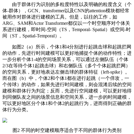
由于群体行为识别的多粒度特性以及明确的粒度含义（个
体-群体），GCN、transformer以及CNN的attention模块都经常
被用作对群体进行建模的工具。但是，以往的工作，如
ARG、SAM和Actor Transformer都仅以一个时空顺序对个体关
系进行建模，即时间-空间（TS，Temporal- Spatial）或空间-时
间（ST，Spatial-Temporal）。
如图2（a）所示，个体1和4分别进行起跳击球和起跳拦网
的动作，先进行时间建模可以更好地捕捉个体的动作特性；进
一步分析个体1-4的空间场景关系，可以通过左侧队伍（个体
2/3在等待个体1起跳击球）和右侧队伍（多个个体起跳拦网）
的空间关系，更好地表达左侧击球的群体特征（left-spike）。
而在图（b）中，个体2和个体1都在进行起跳（一个佯攻，一
个传球）的动作，如果先进行时间建模，则会混淆后续的空间
建模和群体行为判定；反而，先进行空间建模，可以更好地得
到同侧队友之间的场景信息和空间关系，进一步的时间建模，
可以更好地区分个体1和个体2的起跳行为，进而得到正确的群
体行为分类。
图2 不同的时空建模顺序适合于不同的群体行为类别