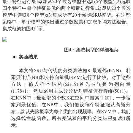
最佳特征进行集成(即从20个候选模型中选取5个模型);(2)选取
四个特征中每个特征最优的两个频带进行集成(即从20个候选
模型中选取8个模型);(3)集成所有20个候选SRU模型。在这些
策略中，单个模型的输出通过多数投票和加权平均方法组合。
集成框架如图4所示。
图4：集成模型的详细框架
实验结果
本文将SRU与传统的分类算法如K-最近邻(KNN)、朴
素贝叶斯(NB)和支持向量机(SVM)进行了比较。对于这些
方法，输入样本结构(62
∗
19)
首先被转换为列向量
(1178
∗
1)
。然后采用主成分分析对特征进行降维(50
∗
1)
。
在KNN中，最近邻的个数K在空间中搜索[1:20]，一步搜
索到最优值。在NB中，我们假设每个特征服从高斯分
布，默认先验概率为每个类的出现频率。在SVM中，我们
选择线性核函数。所有受试着的平均分类结果如表1所
示。