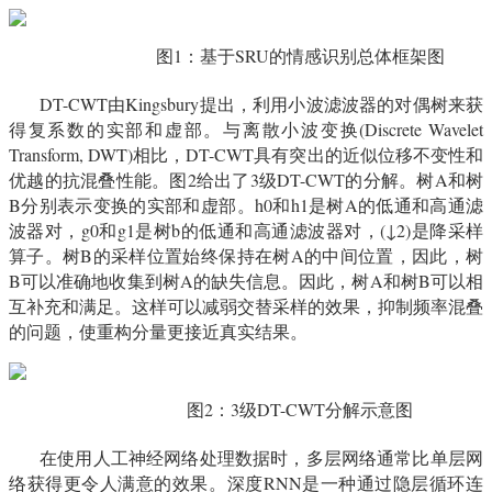
图1：基于SRU的情感识别总体框架图
DT-CWT
由Kingsbury提出，利用小波滤波器的对偶树来获
得复系数的实部和虚部。与离散小波变换(Discrete Wavelet
Transform, DWT)相比，DT-CWT具有突出的近似位移不变性和
优越的抗混叠性能。图2给出了3级DT-CWT的分解。树A和树
B分别表示变换的实部和虚部。h0和h1是树A的低通和高通滤
波器对，g0和g1是树b的低通和高通滤波器对，(↓2)是降采样
算子。树B的采样位置始终保持在树A的中间位置，因此，树
B可以准确地收集到树A的缺失信息。因此，树A和树B可以相
互补充和满足。这样可以减弱交替采样的效果，抑制频率混叠
的问题，使重构分量更接近真实结果。
图2：3级DT-CWT分解示意图
在使用人工神经网络处理数据时，多层网络通常比单层网
络获得更令人满意的效果。深度RNN是一种通过隐层循环连