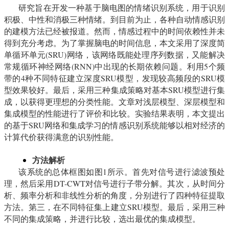
研究旨在开发一种基于脑电图的情绪识别系统，用于识别
积极、中性和消极三种情绪。到目前为止，各种自动情感识别
的建模方法已经被报道。然而，情感过程中的时间依赖性并未
得到充分考虑。为了掌握脑电的时间信息，本文采用了深度简
单循环单元(SRU)网络，该网络既能处理序列数据，又能解决
常规循环神经网络(RNN)中出现的长期依赖问题。利用5个频
带的4种不同特征建立深度SRU模型，发现较高频段的SRU模
型效果较好。最后，采用三种集成策略对基本SRU模型进行集
成，以获得更理想的分类性能。文章对浅层模型、深层模型和
集成模型的性能进行了评价和比较。实验结果表明，本文提出
的基于SRU网络和集成学习的情感识别系统能够以相对经济的
计算代价获得满意的识别性能。
方法解析
该系统的总体框图如图1所示。首先对信号进行滤波预处
理，然后采用DT-CWT对信号进行子带分解。其次，从时间分
析、频率分析和非线性分析的角度，分别进行了四种特征提取
方法。第三，在不同特征集上建立SRU模型。最后，采用三种
不同的集成策略，并进行比较，选出最优的集成模型。