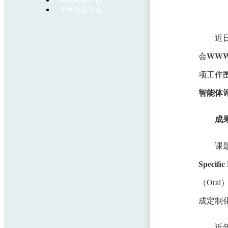
高校师资栏目
学术会议平台
近
WWW 
会
项工作
智能体
成果
课
Specific
（Or
成定制
近