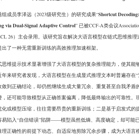
Shortcut Decoding:
题组成员李泽远（2023级研究生）的研究成果“
g via Dual-Signal Adaptive Control
” 已被CCF-A类会议Association fo
（ACL 26）主会录用。该研究旨在解决大语言模型在链式思维推
提出了一种无需重新训练的高效推理加速框架。
式思维提示技术显著增强了大语言模型的复杂推理能力，使其能
近年来研究者发现，大语言模型在生成显式推理文本时普遍存在“
收敛到正确结论，却仍然继续生成大量冗余、重复甚至自我矛盾
费，还可能导致模型从正确答案偏离，降低最终输出的可靠性。
优化或模型压缩，往往需要昂贵的重新训练；二是基于启发式的
容易陷入“自信错误”陷阱——模型虽然低熵、高度确定，却可能
推理正确性的前提下动态、自适应地剪除冗余步骤，成为大语言