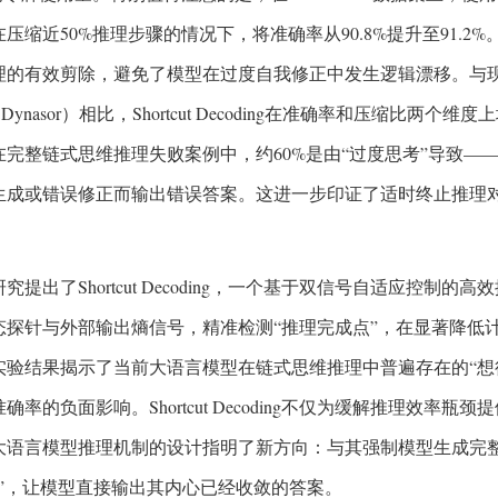
压缩近50%推理步骤的情况下，将准确率从90.8%提升至91.
理的有效剪除，避免了模型在过度自我修正中发生逻辑漂移。与
、Dynasor）相比，Shortcut Decoding在准确率和压缩比
在完整链式思维推理失败案例中，约60%是由“过度思考”导致—
生成或错误修正而输出错误答案。这进一步印证了适时终止推理
究提出了Shortcut Decoding，一个基于双信号自适应控
态探针与外部输出熵信号，精准检测“推理完成点”，在显著降低
实验结果揭示了当前大语言模型在链式思维推理中普遍存在的“想
确率的负面影响。Shortcut Decoding不仅为缓解推理效率
大语言模型推理机制的设计指明了新方向：与其强制模型生成完
手”，让模型直接输出其内心已经收敛的答案。