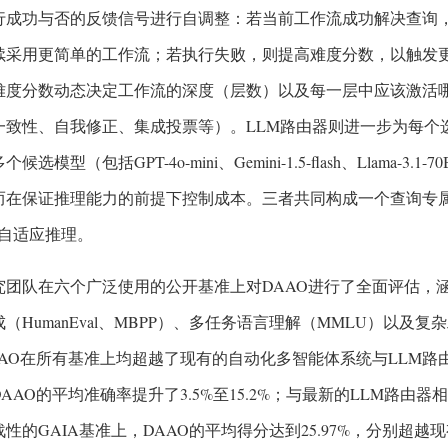
行成功与否的反馈信号进行自调整：若当前工作流成功解决查询
续采用更简单的工作流；若执行失败，则提高难度分数，以触发
难度分数动态决定工作流的深度（层数）以及每一层中应该激活
一致性、自我修正、集成投票等）。LLM路由器则进一步为每个
候选模型（包括GPT-4o-mini、Gemini-1.5-flash、Llama-3.
而在保证推理能力的前提下控制成本。三者共同构成一个查询专属
的自适应推理。
究团队在六个广泛使用的公开基准上对DAAO进行了全面评估，涵盖
（HumanEval、MBPP）、多任务语言理解（MMLU）以及复
AAO在所有基准上均超越了现有的自动化多智能体系统与LLM
AAO的平均准确率提升了3.5%至15.2%；与最新的LLM路由器相
性的GAIA基准上，DAAO的平均得分达到25.97%，分别超越现有方