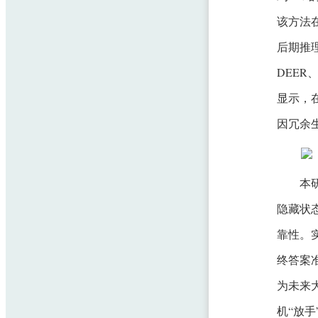
该方法在
后期推
DEER
显示，
因冗余
本研
隐藏状
靠性。
终答案准
为未来
机“放