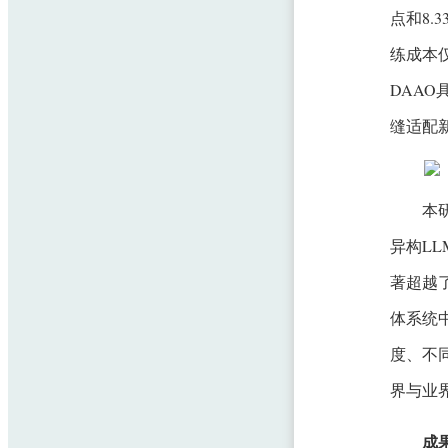
点和8.
练成本仅
DAA
缝适配
本
异构L
著超越
体系统
度、不
界与业
成果