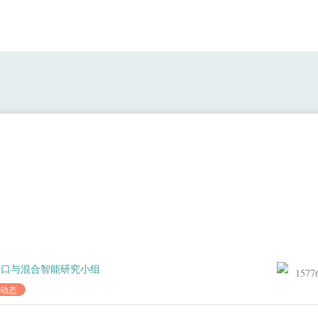
何乐为课题组3篇大模型系统研究成果被CCF-
接口与混合智能研究小组
1577
动态