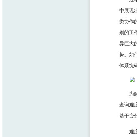
中展现
类协作
别的工
异巨大的
势。如
体系统
为
查询难
基于变
难