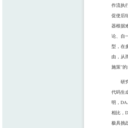
作流执
促使后
器根据
论、自
型，在多个
由，从
施策”
研
代码生成
明，D
相比，D
极具挑战