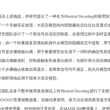
决上述挑战，本研究提出了一种名为Shortcut Decoding
于一个关键实证发现：大语言模型的内部隐藏状态往往比其显式生
研究团队设计了一个双信号自适应控制器，在推理过程中实时监
分，由一个轻量级多层感知机探针从模型的隐藏状态中提取，用
信号是步骤级输出熵，用于衡量模型在生成下一词时的确定性程
或输出熵极低时，控制器触发快速退出路径；当探针得分高但熵
多个步骤确认收敛后再退出；若两类信号均不满足，则允许模型
即插即用地应用于现有大语言模型。
团队在多个数学推理基准测试上对Shortcut Decoding进行了全面
 2024/2025竞赛级数据集。实验结果表明，该方法在保持甚至
令牌使用量。特别值得注意的是，在MATH-500数据集上，使用DeepSeek