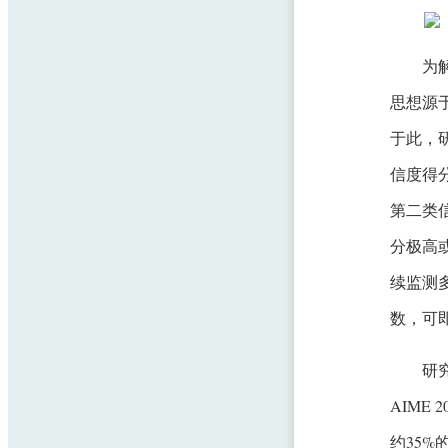
为解
思想源
于此，
信度得
第二类
分极高
续监测
数，可
研究
AIME
约35%的