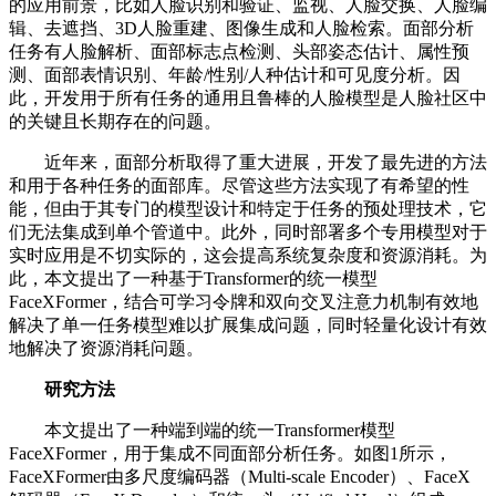
的应用前景，比如人脸识别和验证、监视、人脸交换、人脸编
辑、去遮挡、3D人脸重建、图像生成和人脸检索。面部分析
任务有人脸解析、面部标志点检测、头部姿态估计、属性预
测、面部表情识别、年龄/性别/人种估计和可见度分析。因
此，开发用于所有任务的通用且鲁棒的人脸模型是人脸社区中
的关键且长期存在的问题。
近年来，面部分析取得了重大进展，开发了最先进的方法
和用于各种任务的面部库。尽管这些方法实现了有希望的性
能，但由于其专门的模型设计和特定于任务的预处理技术，它
们无法集成到单个管道中。此外，同时部署多个专用模型对于
实时应用是不切实际的，这会提高系统复杂度和资源消耗。为
此，本文提出了一种基于Transformer的统一模型
FaceXFormer，结合可学习令牌和双向交叉注意力机制有效地
解决了单一任务模型难以扩展集成问题，同时轻量化设计有效
地解决了资源消耗问题。
研究方法
本文提出了一种端到端的统一Transformer模型
FaceXFormer，用于集成不同面部分析任务。如图1所示，
FaceXFormer由多尺度编码器（Multi-scale Encoder）、FaceX