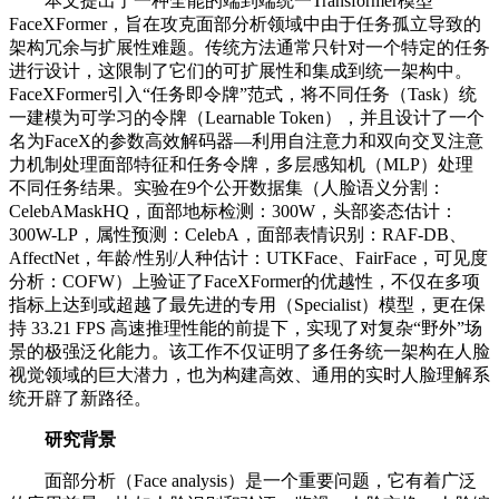
本文提出了一种全能的端到端统一Transformer模型
FaceXFormer，旨在攻克面部分析领域中由于任务孤立导致的
架构冗余与扩展性难题。传统方法通常只针对一个特定的任务
进行设计，这限制了它们的可扩展性和集成到统一架构中。
FaceXFormer引入“任务即令牌”范式，将不同任务（Task）统
一建模为可学习的令牌（Learnable Token），并且设计了一个
名为FaceX的参数高效解码器—利用自注意力和双向交叉注意
力机制处理面部特征和任务令牌，多层感知机（MLP）处理
不同任务结果。实验在9个公开数据集（人脸语义分割：
CelebAMaskHQ，面部地标检测：300W，头部姿态估计：
300W-LP，属性预测：CelebA，面部表情识别：RAF-DB、
AffectNet，年龄/性别/人种估计：UTKFace、FairFace，可见度
分析：COFW）上验证了FaceXFormer的优越性，不仅在多项
指标上达到或超越了最先进的专用（Specialist）模型，更在保
持 33.21 FPS 高速推理性能的前提下，实现了对复杂“野外”场
景的极强泛化能力。该工作不仅证明了多任务统一架构在人脸
视觉领域的巨大潜力，也为构建高效、通用的实时人脸理解系
统开辟了新路径。
研究背景
面部分析（Face analysis）是一个重要问题，它有着广泛