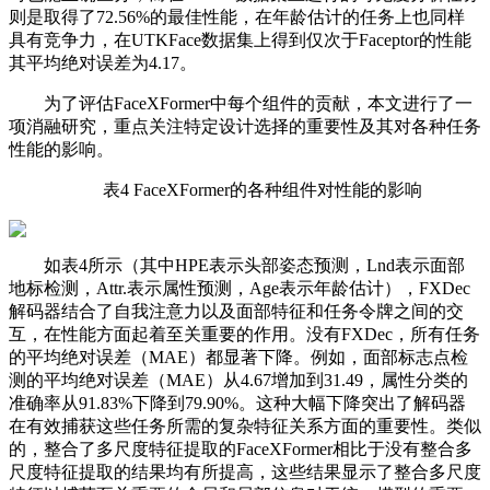
则是取得了72.56%的最佳性能，在年龄估计的任务上也同样
具有竞争力，在UTKFace数据集上得到仅次于Faceptor的性能
其平均绝对误差为4.17。
为了评估FaceXFormer中每个组件的贡献，本文进行了一
项消融研究，重点关注特定设计选择的重要性及其对各种任务
性能的影响。
表4 FaceXFormer的各种组件对性能的影响
如表4所示（其中HPE表示头部姿态预测，Lnd表示面部
地标检测，Attr.表示属性预测，Age表示年龄估计），FXDec
解码器结合了自我注意力以及面部特征和任务令牌之间的交
互，在性能方面起着至关重要的作用。没有FXDec，所有任务
的平均绝对误差（MAE）都显著下降。例如，面部标志点检
测的平均绝对误差（MAE）从4.67增加到31.49，属性分类的
准确率从91.83%下降到79.90%。这种大幅下降突出了解码器
在有效捕获这些任务所需的复杂特征关系方面的重要性。类似
的，整合了多尺度特征提取的FaceXFormer相比于没有整合多
尺度特征提取的结果均有所提高，这些结果显示了整合多尺度