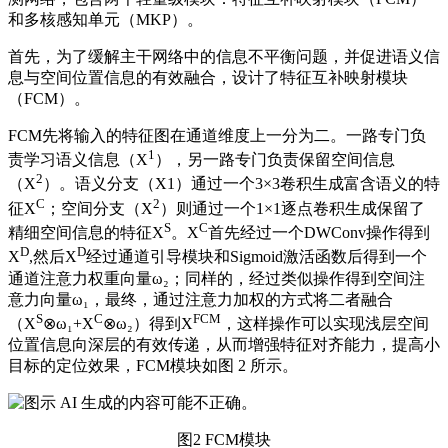
和多核感知单元（MKP）。
首先，为了缓解主干网络中的信息不平衡问题，并促进语义信
息与空间位置信息的有效融合，设计了特征互补映射模块
（FCM）。
FCM先将输入的特征图在通道维度上一分为二。一路专门负
1
责学习语义信息（X
），另一路专门负责保留空间信息
2
（X
）。语义分支（X1）通过一个3×3卷积生成富含语义的特
C
2
征X
；空间分支（X
）则通过一个1×1逐点卷积生成保留了
S
C
精细空间信息的特征X
。X
首先经过一个DWConv操作得到
D
D
X
,然后X
经过通道引导模块和Sigmoid激活函数后得到一个
通道注意力权重向量ω₂；同样的，经过类似操作得到空间注
意力向量ω₁，最终，通过注意力加权的方式将二者融合
S
C
FCM
（X
⊗ω₁+X
⊗ω₂）得到X
，这样操作可以实现浅层空间
位置信息向深层的有效传递，从而增强特征对齐能力，提高小
目标的定位效果，FCM模块如图 2 所示。
图2 FCM模块