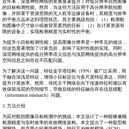
近年来，深度神经网络的发展显著提升了对低分辨率自然图像
的目标检测性能。然而，当这些方法应用于高分辨率航拍图
像，并部署于资源受限的无人机等边缘设备时，其精度与效率
的平衡点远未达到理想状态。其主要挑战包括：（1）检测航
拍图像中尺寸较小或被背景遮挡的目标；（2）在计算资源有
限的设备上，实现检测精度与实时性的平衡。
为提升小目标检测性能，提高图像分辨率是一种常见的做法，
但这也显著增加了计算负担，影响了实时性能的实现。同时，
深层网络提供的低分辨率语义信息与浅层网络提供的高分辨率
空间信息之间存在不匹配问题。
为了解决这一问题，特征金字塔结构（FPN）被广泛采用，用
于融合深浅层特征，增强小目标定位与多尺度特征表达，同时
提升计算效率。然而，传统主干网络在向下传递特征时难以有
效保留浅层的空间细节，导致后续的特征融合存在信息错配
（information mismatch）问题。
3. 方法介绍
为应对航拍图像目标检测中的挑战，本文设计了一种能够兼顾
检测精度与实时效率的有效网络架构。本文提出了一种新型检
测网络，包含两个轻量级模块：特征互补映射模块（FCM）