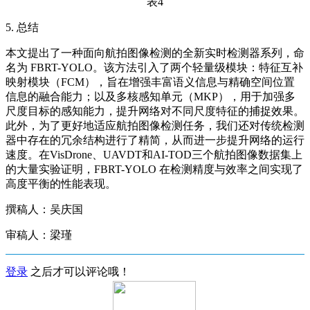
表4
5. 总结
本文提出了一种面向航拍图像检测的全新实时检测器系列，命
名为 FBRT-YOLO。该方法引入了两个轻量级模块：特征互补
映射模块（FCM），旨在增强丰富语义信息与精确空间位置
信息的融合能力；以及多核感知单元（MKP），用于加强多
尺度目标的感知能力，提升网络对不同尺度特征的捕捉效果。
此外，为了更好地适应航拍图像检测任务，我们还对传统检测
器中存在的冗余结构进行了精简，从而进一步提升网络的运行
速度。在VisDrone、UAVDT和AI-TOD三个航拍图像数据集上
的大量实验证明，FBRT-YOLO 在检测精度与效率之间实现了
高度平衡的性能表现。
撰稿人：吴庆国
审稿人：梁瑾
登录
之后才可以评论哦！