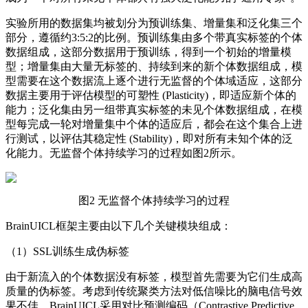
实验所用的数据集均被划分为预训练集、
增量集和泛化集三个
部分，遵循约3:5:2的比例。预训练集由多个带真实标签的个体
数据组成，这部分数据用于预训练，得到一个初始的增量模
型；增量集由大量无标签的、持续到来的新个体数据组成，模
型需要在这个数据流上逐个进行无监督的个体域适应，这部分
数据主要用于评估模型的可塑性 (Plasticity)，即适应新个体的
能力；泛化集由另一组带真实标签的未见个体数据组成，在模
型每完成一轮对增量集中个体的适应后，都会在这个集合上进
行测试，以评估其稳定性 (Stability)，即对所有未知个体的泛
化能力。无监督个体持续学习的过程如图2所示。
图2 无监督个体持续学习的过程
BrainUICL框架主要由以下几个关键模块组成：
（1）SSL训练生成伪标签
由于新流入的个体数据没有标签，模型首先需要为它们生成高
质量的伪标签。考虑到传统聚类方法对低信噪比的脑电信号效
果不佳，BrainUICL采用对比预测编码（Contrastive Predictive