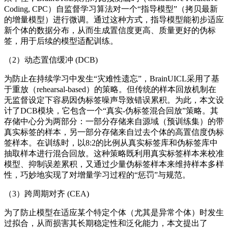
Coding, CPC）自监督学习算法对一个“指导模型”（拷贝最新
的增量模型）进行微调。通过这种方式，指导模型能初步适应
新个体的数据分布，从而生成置信度更高、质量更好的伪标
签，用于后续的模型适配训练。
（2）动态置信缓冲 (DCB)
为防止在持续学习中发生“灾难性遗忘”，BrainUICL采用了基
于重放（rehearsal-based）的策略。但传统的样本回放机制在
无监督设定下容易因伪标签噪声导致错误累积。为此，本文设
计了DCB模块，它包含一个“真实-伪标签混合回放”策略。其
存储中心分为两部分：一部分存储来自源域（预训练集）的带
真实标签的样本，另一部分存储来自过去个体的高置信度伪标
签样本。在训练时，以8:2的比例从真实标签库和伪标签库中
抽取样本进行混合回放。这种策略既利用真实标签样本来校准
模型、抑制误差累积，又通过少量伪标签样本来维持样本多样
性，巧妙地实现了对增量学习过程的“惩罚”与规范。
（3）跨周期对齐 (CEA)
为了防止模型在适应某个特定个体（尤其是异常个体）时发生
过拟合，从而损害其长期稳定性和泛化能力，本文提出了