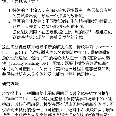
佳。主要挑战在于：
持续的个体流入：在临床等实际场景中，每天都会有新
的受试者出现，形成一个持续的数据流。
显著的个体差异：不同受试者在生理结构和物理特征上
存在巨大差异，导致脑电信号分布不同。
泛化能力局限：在固定数据集上训练的模型，很难泛化
到这些持续出现的、未曾见过的新个体上。
这些问题促使研究者寻求新的解决方案。持续学习（Continual
Learning, CL）允许模型从连续的数据流中学习，是解决此问
题的理想途径。然而，CL的核心挑战在于平衡“稳定性-可塑
性（Stability-Plasticity, SP）”困境：既要让模型有效适应新个
体（高的可塑性），又要防止其在适应过程中遗忘已有知识，
并保持对所有未见个体的泛化能力（好的稳定性）。
研究方法
本文提出了一种面向脑电图应用的无监督个体持续学习框架
（BrainUICL），旨在解决无监督个体持续学习场景下的上述
挑战。其核心思想是让模型在逐个适应无标签的新个体时，不
仅表现出良好的适应性（可塑性），还能不断积累知识，最终
成为一个对所有未见个体都具有强大泛化能力的“通用专家”。