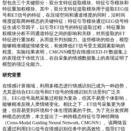
型包含三个关键部分：双分支特征提取模块、特征引导模块和
特征重加权模块。其中，双分支特征提取模块用于提取EEG信
号和ET信号的特征，在压缩空间和通道维度的同时，沿时间
维度提取两种模态的关键特征；特征引导模块通过EEG信号特
征生成引导因子，以引导ET信号的特征提取过程；特征重加
权模块分析不同通道特征之间的影响和关联，对所提取的ET
特征进行重加权，从而提升判别能力。这些模块的组合，模型
能够精准捕捉情绪变化，有效降低ET信号受主观因素影响的
程度。实验结果表明，CMGNN模型在情感SEED-IV数据集上
的表现优于传统方法，在自采集的情感数据集上的表现证明了
模型的强泛化能力。
研究背景
在情感计算领域，利用多模态进行情感识别已成为一种趋势，
尤其是结合EEG信号和ET信号的情感识别方法受到广泛关
注。EEG信号虽然采集过程较为复杂，但其不易受个体影响，
能够精准反映人类情绪变化。相比之下，ET信号采集更为便
捷，但容易受到环境和个体生理因素的干扰。为了充分发挥两
种模态的优势，本文提出了一种跨模态特征引导神经网络
（Cross-Modal Guiding Neural Network, CMGNN）。该网络旨
在通过利用EEG信号在情感识别任务中的高效性，指导ET信