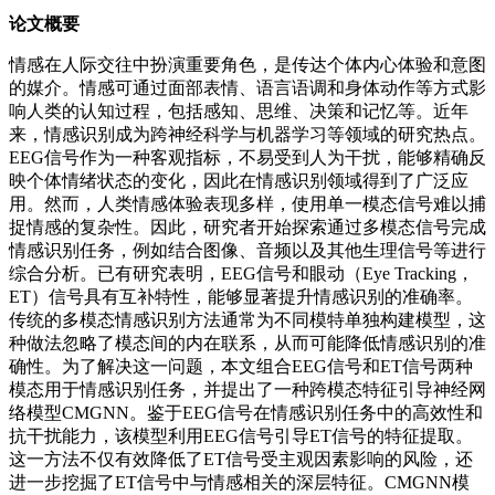
论文概要
情感在人际交往中扮演重要角色，是传达个体内心体验和意图
的媒介。情感可通过面部表情、语言语调和身体动作等方式影
响人类的认知过程，包括感知、思维、决策和记忆等。近年
来，情感识别成为跨神经科学与机器学习等领域的研究热点。
EEG信号作为一种客观指标，不易受到人为干扰，能够精确反
映个体情绪状态的变化，因此在情感识别领域得到了广泛应
用。然而，人类情感体验表现多样，使用单一模态信号难以捕
捉情感的复杂性。因此，研究者开始探索通过多模态信号完成
情感识别任务，例如结合图像、音频以及其他生理信号等进行
综合分析。已有研究表明，EEG信号和眼动（Eye Tracking，
ET）信号具有互补特性，能够显著提升情感识别的准确率。
传统的多模态情感识别方法通常为不同模特单独构建模型，这
种做法忽略了模态间的内在联系，从而可能降低情感识别的准
确性。为了解决这一问题，本文组合EEG信号和ET信号两种
模态用于情感识别任务，并提出了一种跨模态特征引导神经网
络模型CMGNN。鉴于EEG信号在情感识别任务中的高效性和
抗干扰能力，该模型利用EEG信号引导ET信号的特征提取。
这一方法不仅有效降低了ET信号受主观因素影响的风险，还
进一步挖掘了ET信号中与情感相关的深层特征。CMGNN模