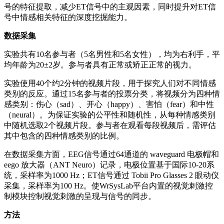
号的特征提取，减少ET信号中的主观因素，同时提升对ET信
号中情感相关特征的深度挖掘能力。
数据采集
实验共有10名参与者（5名男性和5名女性），均为右利手，平
均年龄为20±2岁。参与者具有正常或矫正正常的视力。
实验使用40个约2分钟的视频片段，用于探究人们对不同情感
类别的反应。通过15名参与者的投票分类，将视频分为四种情
感类别：伤心（sad）、开心（happy）、害怕（fear）和中性
（neural）。为保证实验的公平性和随机性，从每种情感类别
中随机选取2个视频片段。参与者在观看每段视频后，需评估
其中包含的四种情感类别的比例。
在数据采集方面，EEG信号通过64通道的 waveguard 电极帽和
eego 放大器（ANT Neuro）记录，电极位置基于国际10-20系
统，采样率为1000 Hz；ET信号通过 Tobii Pro Glasses 2 眼动仪
采集，采样率为100 Hz。使WrSysLab平台内置的视觉刺激控
制模块控制视觉刺激的呈现与信号的同步。
方法