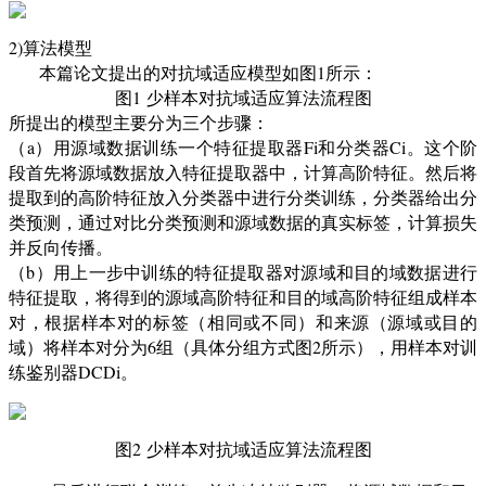
2)算法模型
本篇论文提出的对抗域适应模型如图
1
所示：
图
1
少样本对抗域适应算法流程图
所提出的模型主要分为三个步骤：
（
a
）用源域数据训练一个特征提取器
Fi
和分类器
Ci
。这个阶
段首先将源域数据放入特征提取器中，计算高阶特征。然后将
提取到的高阶特征放入分类器中进行分类训练，分类器给出分
类预测，通过对比分类预测和源域数据的真实标签，计算损失
并反向传播。
（b
）用上一步中训练的特征提取器对源域和目的域数据进行
特征提取，将得到的源域高阶特征和目的域高阶特征组成样本
对，根据样本对的标签（相同或不同）和来源（源域或目的
域）将样本对分为
6
组（具体分组方式图
2
所示），用样本对训
练鉴别器
DCDi。
图
2
少样本对抗域适应算法流程图