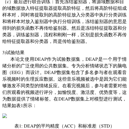
（c
）最后进行联合训练：首先冻结鉴别器，将源域数据和目
的域数据放入特征提取器提取高阶特征，然后将高阶特征组成
样本对，同时将提取到的高阶特征放入分类器中执行分类训练
和将样本对放入鉴别器中执行分组训练，冻结鉴别器的意思是
得到的损失函数不再传给鉴别器。然后是冻结特征提取器和分
类器，训练鉴别器，流程和刚刚一样，区别是损失函数不再传
给特征提取器和分类器，而是传给鉴别器。
3)试验结果
本论文使用
DEAP
作为试验数据集，
DEAP
是一个用于情
绪分析的广泛使用的公共数据集。专为分析情绪状态下的脑电
图（
EEG
）而设计。
DEAP
数据集包含了多名参与者在观看音
乐视频时的生理反应数据。这些音乐视频被选中是因为它们能
够激发不同类型的情绪反应。
在看完视频后
，参与者需要对他
们所观看的视频进行评分，如愉悦度、激活度、优势度等，这
为数据提供了情绪标签。
在
DEAP
数据集上对模型进行测试，
结果如表
1
所示：
表
1:
DEAP
的平均精度（
ACC
）和标准差（
STD
）