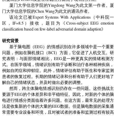
厦门大学信息学
院
的
Yingdong Wang
为此文
第
一作者。
厦
门大学信息学
院
的
Chen Wan
g
为此文
的通讯作者。
该论文已被
Expert Systems With Applications
（中科院一
区，
IF=
8.5
）接收，题目为《
Cross-subject EEG emotion
classification based on few-label adversarial domain adaption
》
研究背景
基于脑电图（
EEG
）的情感识别在许多领域中是一个重要
问题，例如在脑机接口（
BCI
）方面，它促进了人机交互。研
究表明：与面部情绪相比，
EEG
是一种更真实的情绪检测方
式。在医学领域，情绪识别有助于诊断和治疗各种精神疾病，
例如自闭症和抑郁症。此外，情绪评估有助于医生和专家监测
患者的恢复过程。长期的情绪记录和分析有助于人们更好地了
解自己的情绪状态，并及时做出必要的调整。
然而，跨主体脑电情感识别仍存在一些问题。这些挑战主
要源于
EEG
的个体差异和非平稳特征。因此，对新的个体的脑
电进行情感分类面临着许多问题。在这方面，最常见的处理方
法是收集新的个体的大量的
EEG
数据。但是脑电数据的采集通
常需要专业设备和环境，且对被试者的准备和监测过程有较高