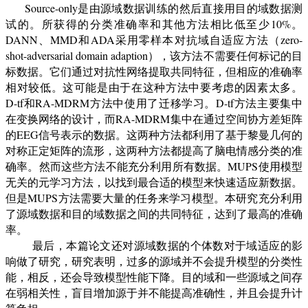
S
ource-only
是由源
域
数据训练的
然后直接用目的域
数据测
试的。所获得的
分类准确率和其他方法相比低
至少
10%
。
DANN
、
MMD
和
ADA
采用
零
样本
对抗域自适应方法
（
zero-
shot-adversarial domain adaption
）
，该方法不需要任何标记的目
标数据。它们通过对抗性网络提取共同特征，但相应的准确率
相对较低。这可能是由于在这种方法中要考虑的因素太多。
D-tf
和
RA-MDRM
方法中使用
了
迁移学习。
D-tf
方法主要集中
在变换网络的设计，而
RA-MDRM
集中在通过空间协方差矩阵
的
EEG
信号表示的数据。这两种方法都利用了基于黎曼几何的
对称正定矩阵的流形，这两种方法都提高了脑电情感分类的准
确率。然而这些方法不能充分利用所有数据。
MUPS
使用模型
无关的元学习方法
，以找到最合适的模型来快速
适应
新数据。
但是
MUPS
方法需要大量的任务来学习模型。
本研究充分利用
了源域数据和目的域数据之间的共同特征，达到了最高的准确
率。
最后，本篇论文还对源域数据的个体数对于域适应的影
响做了研究，研究表明，过多的源域并不会提升模型的分类性
能，相反，还会导致模型性能下降。目的域和一些源域之间存
在弱相关性，盲目增加源于并不能提高准确性，并且会提升计