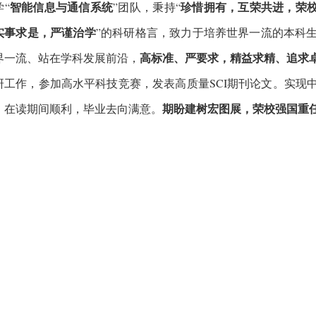
智能信息与通信系统
珍惜拥有，互荣共进，荣
“
”
团队，秉持“
实事求是，严谨治学
”
的科研格言，致力于培养世界一流的本科
高标准、严要求，精益求精、追求
界一流、站在学科发展前沿，
研工作，参加高水平科技竞赛，发表高质量SCI期刊论文。实现
期盼建树宏图展，荣校强国重
。在读期间顺利，毕业去向满意。