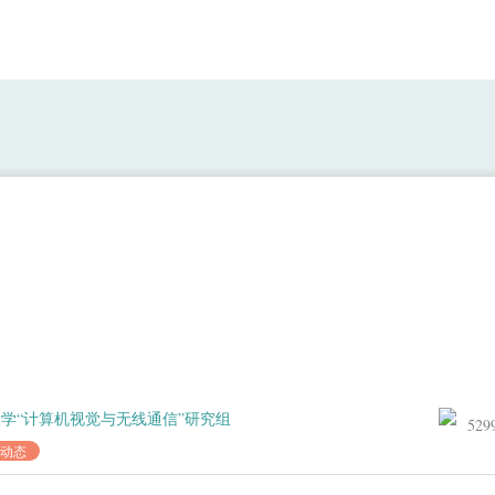
硕士生 陈凯 在SCI期刊 IEEE Sensors Jour
论文！
学“计算机视觉与无线通信”研究组
529
动态