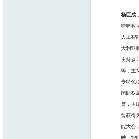
杨巨成
特聘教
人工智
大利亚新
主持参
等，主
专特色项目，
国际权威
篇，主
曾获得
能大会
驶、智