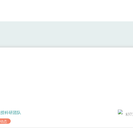
讲座-天津科技大学杨巨成教授：生成式人工智能、
教授科研团队
837
动态