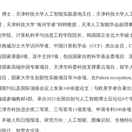
，博士，天津科技大学人工智能实践基地主任，天津科技大学人
授，天津科技大学“海河学者”特聘教授，天津人工智能学会副理
能学院、计算机科学与信息工程学院院长。韩国国立全北大学硕
南威尔士大学访问学者。中国计算机学会（CCF）杰出会员，CCF Y
与国家课题8项、其中主持5项，包括国家自然科学基金委项目、
持国家高端外国专家项目、天津市科委科技支撑重点项目，留学
国家大学生创新性实验项目等30余项。在Pattern recognition, IEEE Tran
期刊以及国际顶级会议上发表140余篇论文；与欧美学者合著出版Bio
编或参编教材4部。承办2021全国信创与人工智能博士后论坛9
天津市科技进步奖二等奖、三等奖等11项奖项。申请专利100余
，并被人民日报报道。研究方向：人工智能、图像识别、生物特征
能医疗、智慧农业等。