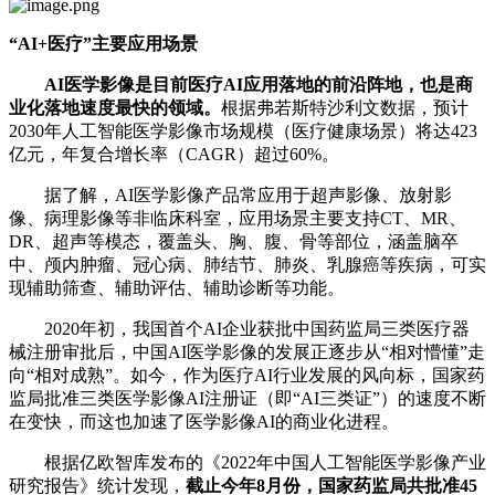
“AI+医疗”主要应用场景
AI医学影像是目前医疗AI应用落地的前沿阵地，也是商
业化落地速度最快的领域。
根据弗若斯特沙利文数据，预计
2030年人工智能医学影像市场规模（医疗健康场景）将达423
亿元，年复合增长率（CAGR）超过60%。
据了解，AI医学影像产品常应用于超声影像、放射影
像、病理影像等非临床科室，应用场景主要支持CT、MR、
DR、超声等模态，覆盖头、胸、腹、骨等部位，涵盖脑卒
中、颅内肿瘤、冠心病、肺结节、肺炎、乳腺癌等疾病，可实
现辅助筛查、辅助评估、辅助诊断等功能。
2020年初，我国首个AI企业获批中国药监局三类医疗器
械注册审批后，中国AI医学影像的发展正逐步从“相对懵懂”走
向“相对成熟”。如今，作为医疗AI行业发展的风向标，国家药
监局批准三类医学影像AI注册证（即“AI三类证”）的速度不断
在变快，而这也加速了医学影像AI的商业化进程。
根据亿欧智库发布的《2022年中国人工智能医学影像产业
研究报告》统计发现，
截止今年8月份，国家药监局共批准45