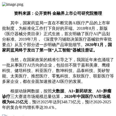
资料来源：公开资料 金融界上市公司研究院整理
其中，国家药监局一直在不断完善AI医疗产品的上市审
批制度，为标准化工作打下良好的开端。2018年8月，新版
《医疗器械分类目录》正式生效，首次明确了医疗AI产品划
分标准。2019年7月，《深度学习辅助决策医疗器械软件审批
要点》从五个部分进一步明确产品审批细节。
2020年1月，国
家药监局终于发出了第一张“人工智能”器械注册证。
当然，在国家政策的精准引导之下，我国近年来也涌现了
一批从事医疗AI方向的企业，包括但不限于嘉和美康、鹰瞳
科技、健培科技、科亚医疗、数坤科技、晶泰科技、英矽智
能、太美医疗、推想医疗、零氪科技、东软医疗、联影医疗等
多家企业，都在全面加速推进AI医疗的发展。
根据动脉网数据，按照
大数据
、
AI+新药研发
、
AI+肿瘤
诊疗
三大赛道市场规模总量估算，
2020年中国医疗AI市场规
模为66.25亿元
，预计2025年达到348.73亿元，预计2020-2025
年的复合年均增长率达39.4％。