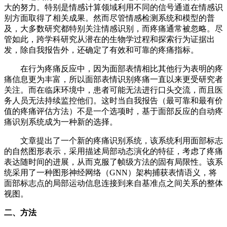
大的努力。特别是情感计算领域利用不同的信号通道在情感识
别方面取得了相关成果。然而尽管情感检测系统和模型的普
及，大多数研究都特别关注情感识别，而疼痛通常被忽略。尽
管如此，跨学科研究从潜在的生物学过程和探索行为证据出
发，除自我报告外，还确定了有效和可靠的疼痛指标。
在行为疼痛反应中，因为面部表情相比其他行为表明的疼
痛信息更为丰富，所以面部表情识别疼痛一直以来更受研究者
关注。而在临床环境中，患者可能无法进行口头交流，而且医
务人员无法持续监控他们。这时当自我报告（最可靠和最有价
值的疼痛评估方法）不是一个选项时，基于面部反应的自动疼
痛识别系统成为一种新的选择。
文章提出了一个新的疼痛识别系统，该系统利用面部标志
的自然图形表示，采用描述局部动态演化的特征，考虑了疼痛
表达随时间的进展，从而克服了帧级方法的固有局限性。该系
统采用了一种图形神经网络（GNN）架构捕获表情语义，将
面部标志点的局部运动信息连接到来自基准点之间关系的整体
视图。
二、方法