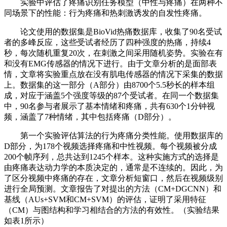
实验中评估了疼痛识别任务模型（中性与疼痛）在两种不
同场景下的性能：行为疼痛和热刺激诱发的自发性疼痛。
论文使用的数据集是BioVid热痛数据库，收集了90名受试
者的多峰反应，这些受试者经历了四种强度的热痛，持续4
秒，每次随机重复20次，在刺激之间采用随机姿势。实验在有
和没有EMG传感器的情况下进行。由于文章分析的是面部表
情，文章将实验重点放在没有肌电传感器的情况下采集的数据
上。数据集的这一部分（A部分）由8700个5.5秒长的样本组
成，对应于涵盖5个强度等级的87个受试者。在同一个数据集
中，90名参与者展示了基本情绪和疼痛，共有630个1分钟视
频，涵盖了7种情绪，其中包括疼痛（D部分）。
第一个实验评估算法的行为疼痛分类性能。使用数据库的
D部分，为178个视频选择疼痛和中性视频。每个视频被分成
200个帧序列，总共达到1245个样本。这种实施方式的选择是
由疼痛表达动力学的本质决定的，通常是不连续的。因此，为
了区分视频中疼痛的存在，文章分析短窗口，然后在视频级别
进行全局预测。文章报告了对提出的方法（CM+DGCNN）和
基线（AUs+SVM和CM+SVM）的评估，证明了采用特征
（CM）与图结构和学习相结合的方法的有效性。（实验结果
如表1所示）